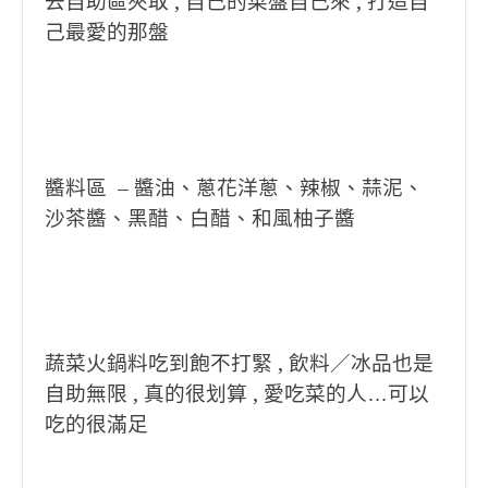
去自助區夾取 , 自己的菜盤自己來 , 打造自
己最愛的那盤
醬料區 – 醬油、蔥花洋蔥、辣椒、蒜泥、
沙茶醬、黑醋、白醋、和風柚子醬
蔬菜火鍋料吃到飽不打緊 , 飲料／冰品也是
自助無限 , 真的很划算 , 愛吃菜的人…可以
吃的很滿足