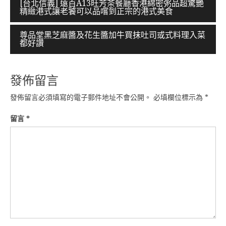
文
[台北信義] 遠百A13旺芳茶餐廳香港綿密粥品超驚艷
精緻港式讓老饕可以品嚐到正宗的港式美食
章
導
尊品堂黑芝麻醬及花生醬加牛買抹吐司或式料理入菜
都好讚
覽
發佈留言
發佈留言必須填寫的電子郵件地址不會公開。
必填欄位標示為
*
留言
*