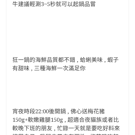
牛建議輕涮3~5秒就可以起鍋品嘗
狂一鍋的海鮮品質都不錯 , 蛤蜊美味 , 蝦子
有甜味 , 三種海鮮一次滿足你
宵夜時段22:00後開鍋 , 佛心送梅花豬
150g+軟嫩雞腿150g , 超適合夜貓族或者比
較晚下班的朋友 , 忙錄一天就是要吃好料來