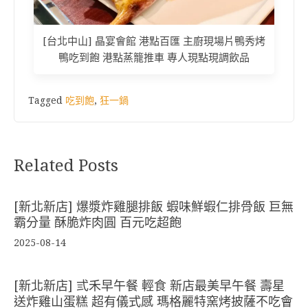
[台北中山] 晶宴會館 港點百匯 主廚現場片鴨秀烤
鴨吃到飽 港點蒸籠推車 專人現點現調飲品
Tagged
吃到飽
,
狂一鍋
Related Posts
[新北新店] 爆漿炸雞腿排飯 蝦味鮮蝦仁排骨飯 巨無
霸分量 酥脆炸肉圓 百元吃超飽
2025-08-14
[新北新店] 弎禾早午餐 輕食 新店最美早午餐 壽星
送炸雞山蛋糕 超有儀式感 瑪格麗特窯烤披薩不吃會