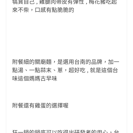
犒賞自己 , 雞腿肉帶皮有彈性 , 梅花豬吃起
來不柴，口感有點脆脆的
附餐細的關廟麵，是選用台南的品牌，加一
點湯、一點蒜末、蔥，超好吃 , 就是這個台
味這個媽媽古早味
附餐還有雞蛋的選擇喔
狂一鍋的鍋底可以吃得出研發者的用心，台