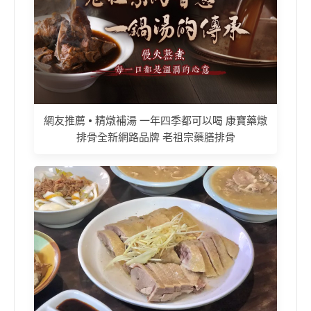
網友推薦 • 精燉補湯 一年四季都可以喝 康寶藥燉
排骨全新網路品牌 老祖宗藥膳排骨