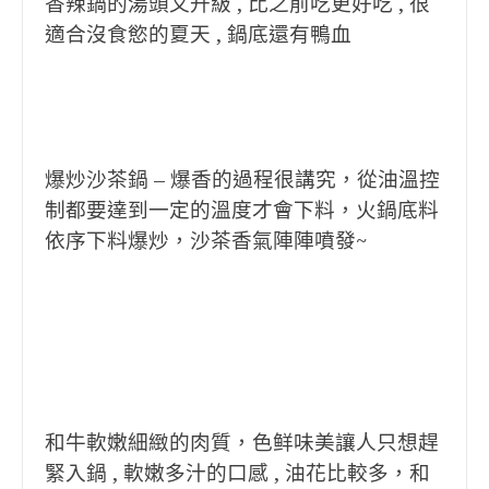
香辣鍋的湯頭又升級 , 比之前吃更好吃 , 很
適合沒食慾的夏天 , 鍋底還有鴨血
爆炒沙茶鍋 – 爆香的過程很講究，從油溫控
制都要達到一定的溫度才會下料，火鍋底料
依序下料爆炒，沙茶香氣陣陣噴發~
和牛軟嫩細緻的肉質，色鲜味美讓人只想趕
緊入鍋 , 軟嫩多汁的口感 , 油花比較多，和