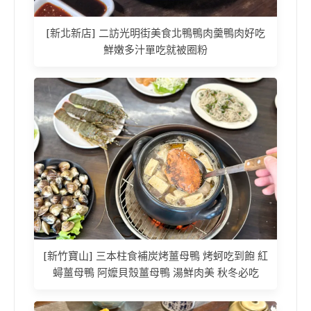
[新北新店] 二訪光明街美食北鴨鴨肉羹鴨肉好吃
鮮嫩多汁單吃就被圈粉
[新竹寶山] 三本柱食補炭烤薑母鴨 烤蚵吃到飽 紅
蟳薑母鴨 阿嬤貝殼薑母鴨 湯鮮肉美 秋冬必吃