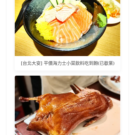
[台北大安] 平價海力士小菜飲料吃到飽(已歇業)