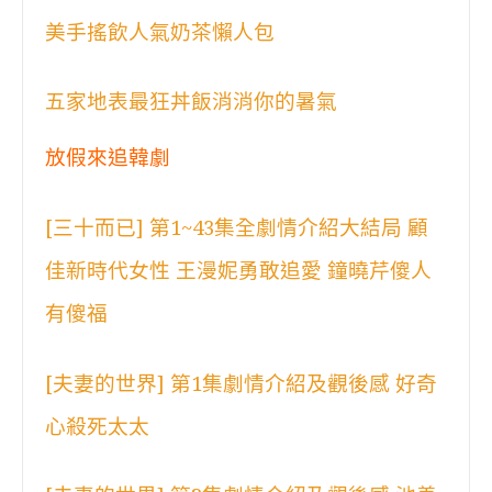
美手搖飲人氣奶茶懶人包
五家地表最狂丼飯消消你的暑氣
放假來追韓劇
[三十而已] 第1~43集全劇情介紹大結局 顧
佳新時代女性 王漫妮勇敢追愛 鐘曉芹傻人
有傻福
[夫妻的世界] 第1集劇情介紹及觀後感 好奇
心殺死太太