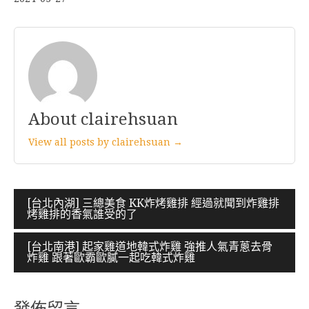
About clairehsuan
View all posts by clairehsuan →
文
[台北內湖] 三總美食 KK炸烤雞排 經過就聞到炸雞排
烤雞排的香氣誰受的了
章
導
[台北南港] 起家雞道地韓式炸雞 強推人氣青蔥去骨
炸雞 跟著歐霸歐膩一起吃韓式炸雞
覽
發佈留言