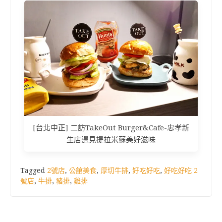
[台北中正] 二訪TakeOut Burger&Cafe-忠孝新
生店遇見提拉米蘇美好滋味
Tagged
2號店
,
公館美食
,
厚切牛排
,
好吃好吃
,
好吃好吃 2
號店
,
牛排
,
豬排
,
雞排