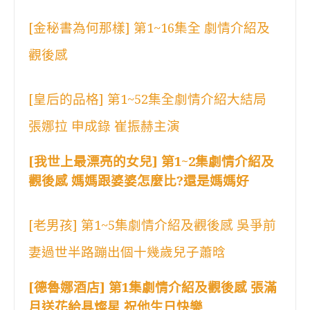
[金秘書為何那樣] 第1~16集全 劇情介紹及
觀後感
[皇后的品格] 第1~52集全劇情介紹大結局
張娜拉 申成錄 崔振赫主演
[我世上最漂亮的女兒] 第1~2集劇情介紹及
觀後感 媽媽跟婆婆怎麼比?還是媽媽好
[老男孩] 第1~5集劇情介紹及觀後感 吳爭前
妻過世半路蹦出個十幾歲兒子蕭晗
[德魯娜酒店] 第1集劇情介紹及觀後感 張滿
月送花給具燦星 祝他生日快樂