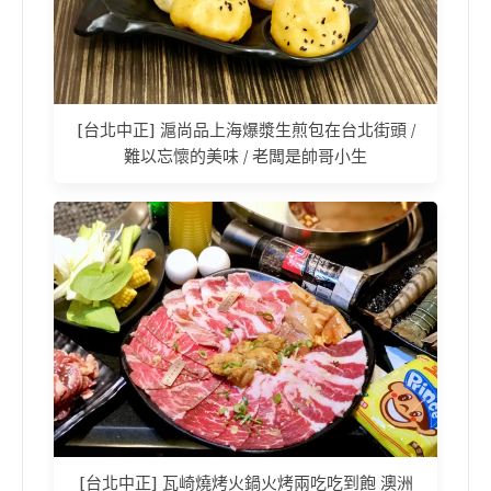
[台北中正] 滬尚品上海爆漿生煎包在台北街頭 /
難以忘懷的美味 / 老闆是帥哥小生
[台北中正] 瓦崎燒烤火鍋火烤兩吃吃到飽 澳洲