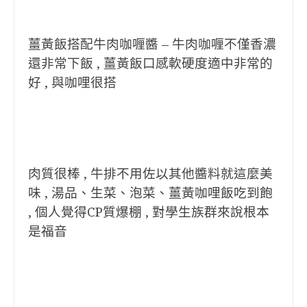
薑黃飯搭配牛肉咖喱醬 – 牛肉咖喱不僅香濃
還非常下飯 , 薑黃飯口感軟硬度適中非常的
好 , 與咖哩很搭
肉質很棒 , 牛排不用佐以其他醬料就這麼美
味 , 湯品、生菜、泡菜、薑黃咖哩飯吃到飽
, 個人覺得CP質爆棚 , 對學生族群來說根本
是福音