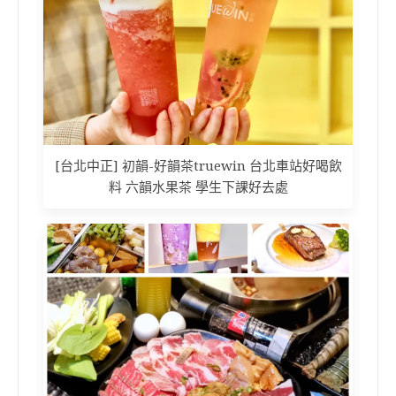
[台北中正] 初韻-好韻茶truewin 台北車站好喝飲
料 六韻水果茶 學生下課好去處