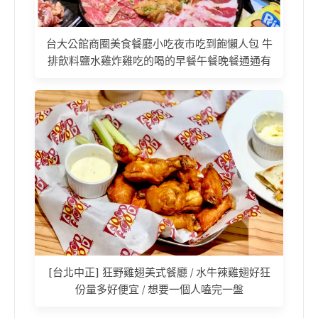
台大公館商圈美食餐廳小吃夜市吃到飽懶人包 牛
排飲料鹽水雞炸雞吃的喝的早餐午餐晚餐通通有
[台北中正] 狂野雞翅美式餐廳 / 水牛辣雞翅好狂
份量多好便宜 / 想要一個人嗑完一盤