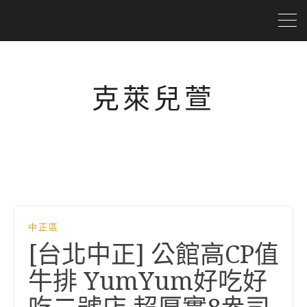
克萊兒萱
中正區
[台北中正] 公館高CP值
牛排 YumYum好吃好