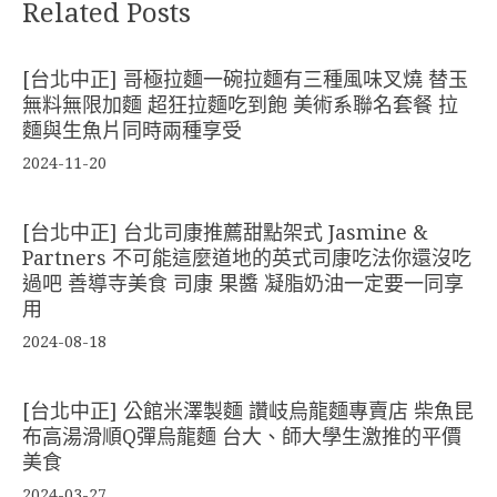
Related Posts
[台北中正] 哥極拉麵一碗拉麵有三種風味叉燒 替玉
無料無限加麵 超狂拉麵吃到飽 美術系聯名套餐 拉
麵與生魚片同時兩種享受
2024-11-20
[台北中正] 台北司康推薦甜點架式 Jasmine &
Partners 不可能這麼道地的英式司康吃法你還沒吃
過吧 善導寺美食 司康 果醬 凝脂奶油一定要一同享
用
2024-08-18
[台北中正] 公館米澤製麵 讚岐烏龍麵專賣店 柴魚昆
布高湯滑順Q彈烏龍麵 台大、師大學生激推的平價
美食
2024-03-27