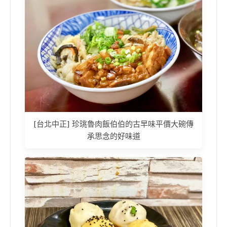
[台北中正] 珍珧魯肉飯伯伯的古早味平價大碗傳
承思念的好味道