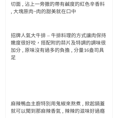
切面 , 沾上一旁撒的帶有鹹度的紅色辛香料
, 大塊原肉~肉的甜美就在口中
招牌人氣大牛排 – 牛排料理的方式讓肉保持
嫩度很好咬，搭配附的蒜片及特調的調味很
加分 , 原味沒有過多的負擔 , 分量16盎司具
足
麻辣鴨血主廚特別用鬼椒來熬煮 , 掀起鍋蓋
就可以聞到那麻辣香氣 , 辣辣的滋味好過癮