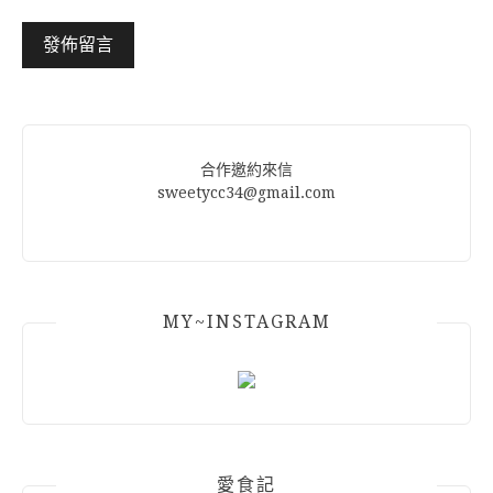
Alternative:
合作邀約來信
sweetycc34@gmail.com
MY~INSTAGRAM
愛食記