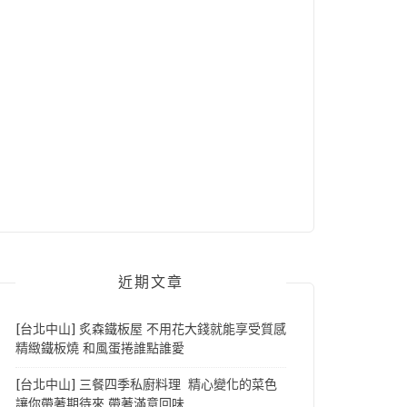
近期文章
[台北中山] 炙森鐵板屋 不用花大錢就能享受質感
精緻鐵板燒 和風蛋捲誰點誰愛
[台北中山] 三餐四季私廚料理 精心變化的菜色
讓你帶著期待來 帶著滿意回味