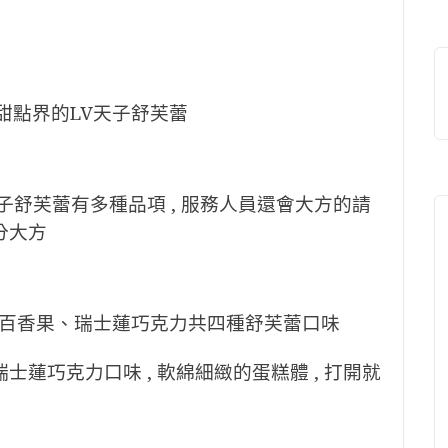
甜點界的LV天子舒芙蕾
天子舒芙蕾有多種品項 , 服務人員還會大方的請
十分大方
百香果、瑞士蓮巧克力共四種舒芙蕾口味
瑞士蓮巧克力口味 , 軟綿細緻的蛋糕體 , 打開就