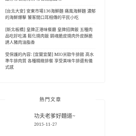
[台北大安] 安東市場136海鮮麵 痛風海鮮麵 濃郁
的海鮮爆擊 饕客間口耳相傳的平民小吃
[新北板橋] 皇牌正港味餐廳 皇牌招牌飯 五種肉
品吃好吃滿 鬆化燒肉飯 銷魂脆皮燒肉外皮酥脆
誘人豬肉油脂香
受保護的內容: [宜蘭宜蘭] MIO米歐牛排館 高水
準牛排肉質 各種精緻排餐 享受美味牛排還有儀
式感
熱門文章
功夫老爹好麵道~
2015-11-27