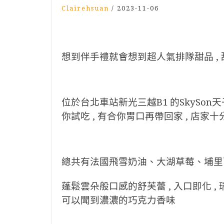
Clairehsuan
/
2023-11-06
想到伴手禮就會想到超人氣排隊甜品 , 
位於台北車站新光三越B1 的SkySon
你試吃 , 有合你胃口再帶回家 , 店家
總共有法國飛雪奶油、大湖草莓、埔里
蓬鬆雲朵般口感的舒芙蕾 , 入口即化 , 
可以聞到濃濃的巧克力香味