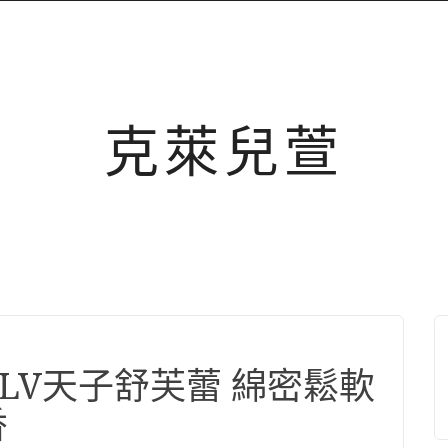
克萊兒萱
的LV天子舒芙蕾 綿密鬆軟
香