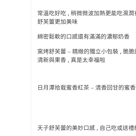
常溫吃好吃 , 稍微微波加熱更能吃濕潤
舒芙蕾更加美味
綿密鬆軟的口感還有滿滿的濃郁奶香
窯烤舒芙蕾 – 精緻的獨立小包裝 , 脆
清新與果香 ,
真是太幸福啦
日月潭拾栽蜜香紅茶 – 清香回甘的蜜香
天子舒芙蕾的美妙口感 , 自己吃或送禮