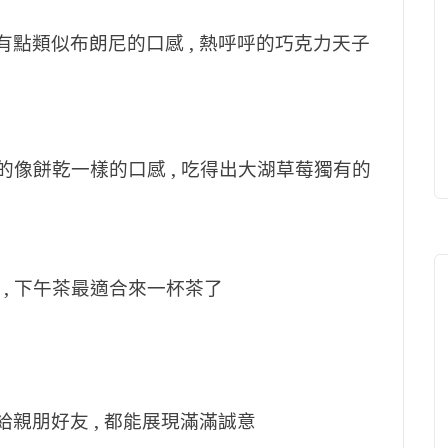
有點類似布朗尼的口感 , 熱呼呼的巧克力天子
脆的像餅乾一樣的口感 , 吃得出大湖草莓獨有的
 , 下午茶最適合來一杯茶了
給親朋好友 , 都能展現滿滿誠意