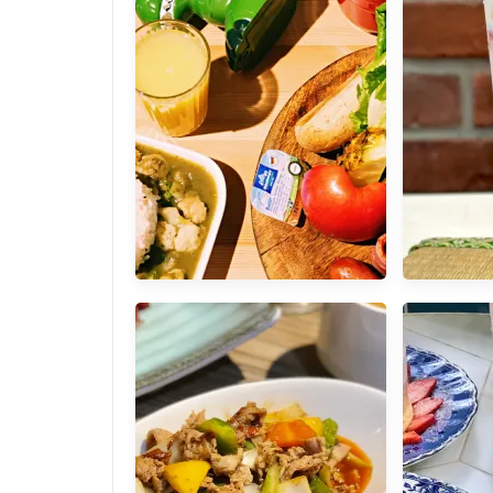
[台北文山] 文青風帶點可愛元
[台北大安
素風箏人咖啡
杯都有滿
要把握時