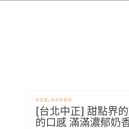
,
中正區
台北好好吃
[台北中正] 甜點界
的口感 滿滿濃郁奶