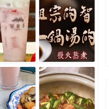
] 黛黛茶 草莓飲品 杯
網友推薦 • 精燉補湯 一年四季
滿草莓香 草莓控們可
都可以喝 康寶藥燉排骨全新網
間別錯過了黛黛茶的
路品牌 老祖宗藥膳排骨