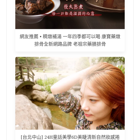
網友推薦 • 精燉補湯 一年四季都可以喝 康寶藥燉
排骨全新網路品牌 老祖宗藥膳排骨
[台北中山] 24H童話美學6D美睫清新自然妝感捲