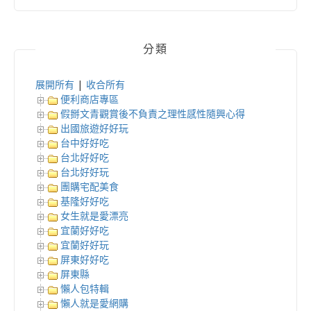
分類
展開所有
|
收合所有
便利商店專區
假掰文青觀賞後不負責之理性感性隨興心得
出國旅遊好好玩
台中好好吃
台北好好吃
台北好好玩
團購宅配美食
基隆好好吃
女生就是愛漂亮
宜蘭好好吃
宜蘭好好玩
屏東好好吃
屏東縣
懶人包特輯
懶人就是愛網購