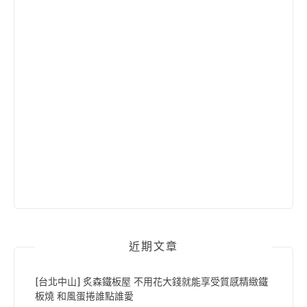
近期文章
[台北中山] 炙森鐵板屋 不用花大錢就能享受質感精緻鐵
板燒 和風蛋捲誰點誰愛