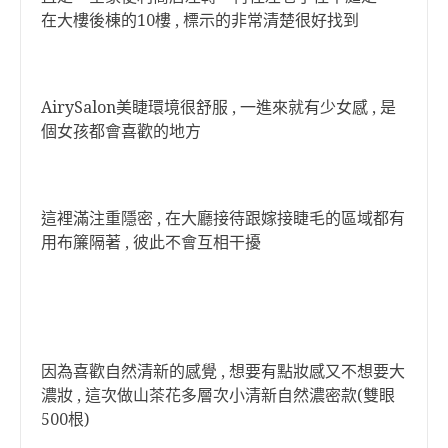
在大樓後棟的10樓 , 標示的非常清楚很好找到
AirySalon美睫環境很舒服 , 一進來就有少女感 , 是
個女孩都會喜歡的地方
這裡滿注重隱密 , 在大廳接待跟嫁接睫毛的區域都有
用布簾隔著 , 彼此不會互相干擾
因為喜歡自然清新的感覺 , 想要有點妝感又不想要大
濃妝 , 這次做山茶花多層次小清新自然濃密款(雙眼
500根)