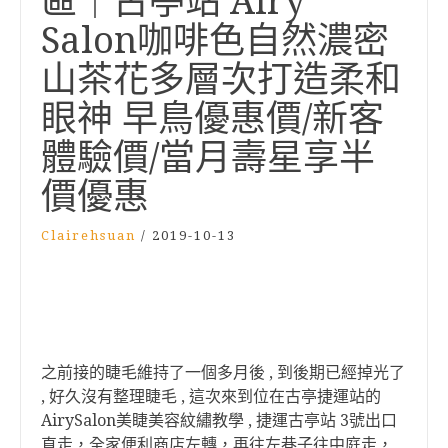
區｜古亭站 Airy
Salon咖啡色自然濃密
山茶花多層次打造柔和
眼神 早鳥優惠價/新客
體驗價/當月壽星享半
價優惠
Clairehsuan
/
2019-10-13
之前接的睫毛維持了一個多月後 , 到後期已經掉光了
, 好久沒有整理睫毛 , 這次來到位在古亭捷運站的
AirySalon美睫美容紋繡教學 , 捷運古亭站 3號出口
直走，全家便利商店左轉，再往左巷子往中庭走，