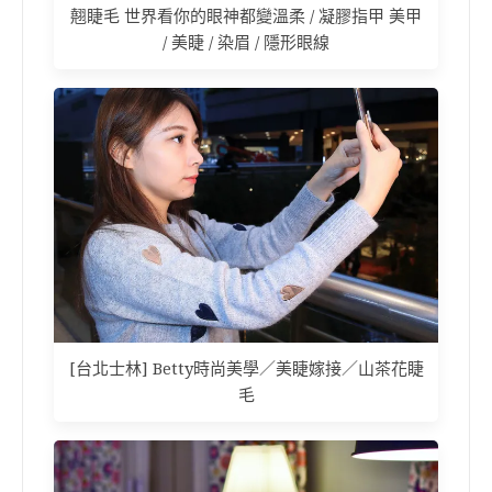
翹睫毛 世界看你的眼神都變溫柔 / 凝膠指甲 美甲
/ 美睫 / 染眉 / 隱形眼線
[台北士林] Betty時尚美學／美睫嫁接／山茶花睫
毛