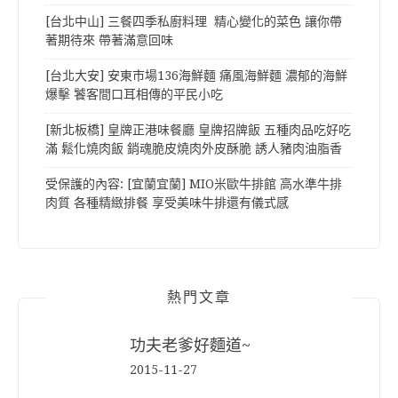
[台北中山] 三餐四季私廚料理 精心變化的菜色 讓你帶
著期待來 帶著滿意回味
[台北大安] 安東市場136海鮮麵 痛風海鮮麵 濃郁的海鮮
爆擊 饕客間口耳相傳的平民小吃
[新北板橋] 皇牌正港味餐廳 皇牌招牌飯 五種肉品吃好吃
滿 鬆化燒肉飯 銷魂脆皮燒肉外皮酥脆 誘人豬肉油脂香
受保護的內容: [宜蘭宜蘭] MIO米歐牛排館 高水準牛排
肉質 各種精緻排餐 享受美味牛排還有儀式感
熱門文章
功夫老爹好麵道~
2015-11-27