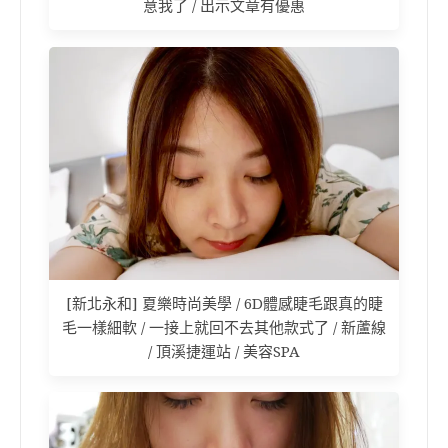
意我了 / 出示文章有優惠
[新北永和] 夏樂時尚美學 / 6D體感睫毛跟真的睫
毛一樣細軟 / 一接上就回不去其他款式了 / 新蘆線
/ 頂溪捷運站 / 美容SPA