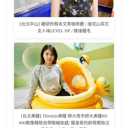
[台北中山] 睫研所根本文青咖啡廳 / 接完山茶花
女人味LEVEL UP / 嫁接睫毛
[台北美睫] Themis美睫 師大夜市師大美睫6D
600根像韓妞自帶眼線妝感/ 健身房的帥哥開始注