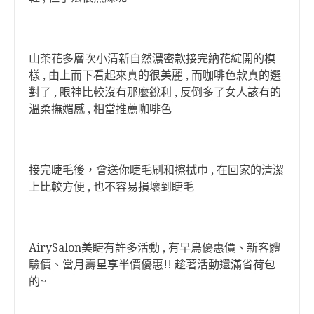
山茶花多層次小清新自然濃密款接完納花綻開的模
樣 , 由上而下看起來真的很美麗 , 而咖啡色款真的選
對了 , 眼神比較沒有那麼銳利 , 反倒多了女人該有的
溫柔撫媚感 , 相當推薦咖啡色
接完睫毛後，會送你睫毛刷和擦拭巾 , 在回家的清潔
上比較方便 , 也不容易損壞到睫毛
AirySalon美睫有許多活動 , 有早鳥優惠價、新客體
驗價、當月壽星享半價優惠!! 趁著活動還滿省荷包
的~