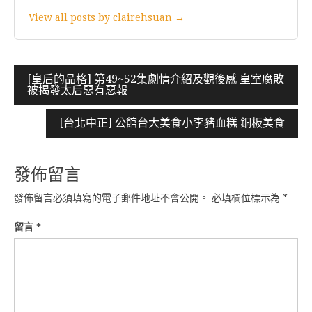
View all posts by clairehsuan →
文
[皇后的品格] 第49~52集劇情介紹及觀後感 皇室腐敗
被揭發太后惡有惡報
章
導
[台北中正] 公館台大美食小李豬血糕 銅板美食
覽
發佈留言
發佈留言必須填寫的電子郵件地址不會公開。
必填欄位標示為
*
留言
*