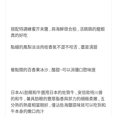
搭配特調蜂蜜芥末醬 , 與海鮮很合拍 , 活跳跳的龍蝦
真的好吃
點綴的鳳梨淡淡肉桂香氣不澀不咬舌 , 盡是清甜
餐點間的百香果冰沙 , 酸甜~可以消彌口腔味道
日本A5肋眼和牛選用日本的佐賀牛 , 安倍款待川普
的和牛 , 兼具肋眼的豐厚脂香與菲力的細緻柔嫩 , 五
分熟的熟度相當剛好 , 僅沾些海鹽提味就可以吃到和
牛本身的嫩口肉汁