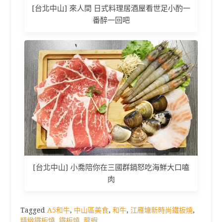
[台北中山] 來人間 日式料理居酒屋看世足小酌一
番醉一回吧
[台北中山] 小喬陪你在三國群鍋怒吃海鮮大口嗑
肉
Tagged
A5和牛
,
中山區美食
,
和牛
,
江雁塘新時尚鐵板燒
,
精緻鐵板燒
,
鐵板燒
,
龍蝦