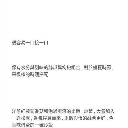
很容易一口接一口
保有水分與甜味的絲瓜與枸杞組合 , 對於盛夏時節 ,
是很棒的時蔬搭配
洋蔥紅蘿蔔香菇和泡過蛋液的米飯 , 炒著 , 大氣加入
一匙松露 , 香氣撲鼻而來 , 米飯與蛋的融合更好 , 色
香味俱全的一碗炒飯