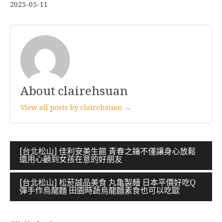
2025-05-11
About clairehsuan
View all posts by clairehsuan →
文
[台北松山] 佳利安美生館 青春之鑰不僅讓身心放鬆
還用心顧到女孩在意的好朋友
章
導
[台北松山] 松菸誠品美食 丸亀製麺 日本平價好吃Q
彈手作烏龍麵 田園時蔬烏龍麵素食也可以吃歐
覽