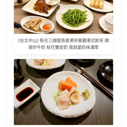
[台北中山] 新光三越檀島香港茶餐廳港式飲茶 順
德炸牛奶 桂花雙皮奶 我就愛奶味濃厚