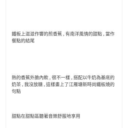
鐵板上滋滋作響的煎香蕉 , 有南洋風情的甜點 , 當作
餐點的結尾
熱的香蕉外脆內軟 , 很不一樣 , 搭配以牛奶為基底的
奶茶 , 我沒放糖 , 這樣畫上了江雁塘新時尚鐵板燒的
句點
甜點在甜點區聽著音樂舒服地享用