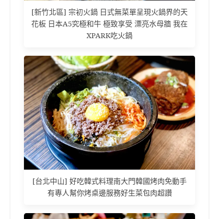
[新竹北區] 宗初火鍋 日式無菜單呈現火鍋界的天
花板 日本A5究極和牛 極致享受 漂亮水母牆 我在
XPARK吃火鍋
[台北中山] 好吃韓式料理南大門韓國烤肉免動手
有專人幫你烤桌邊服務好生菜包肉超讚