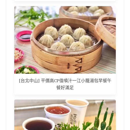
[台北中山] 平價高CP值噴汁一江小籠湯包早餐午
餐好滿足