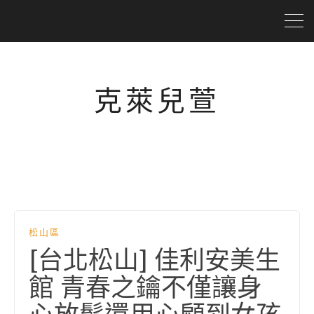
克萊兒萱
松山區
[台北松山] 佳利安美生
館 青春之鑰不僅讓身