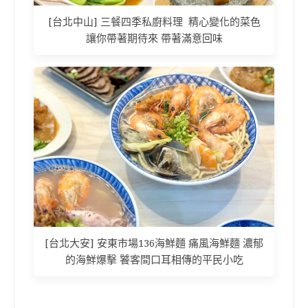
[台北中山] 三餐四季私廚料理 精心變化的菜色
讓你帶著期待來 帶著滿意回味
[台北大安] 安東市場136海鮮麵 痛風海鮮麵 濃郁
的海鮮爆擊 饕客間口耳相傳的平民小吃