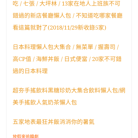
吃 / 七張 / 大坪林 / 13家在地人上班族不可
錯過的新店餐廳懶人包 / 不知道吃哪家餐廳
看這篇就對了(2018/11/29新收錄5家)
日本料理懶人包大集合 / 無菜單 / 握壽司 /
高CP值 / 海鮮丼飯 / 日式便當 / 20家不可錯
過的日本料理
超夯手搖飲料黑糖珍奶大集合飲料懶人包/網
美手搖飲人氣奶茶懶人包
五家地表最狂丼飯消消你的暑氣
放假來追韓劇