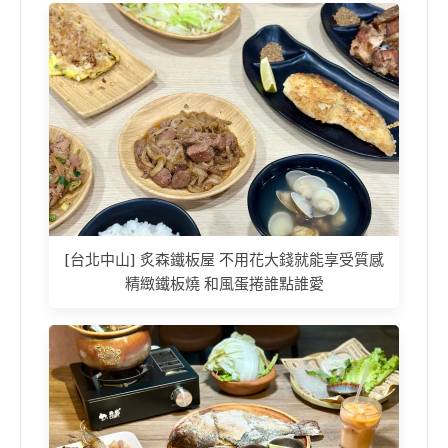
[台北中山] 炙森鐵板屋 不用花大錢就能享受質感
精緻鐵板燒 和風蛋捲誰點誰愛