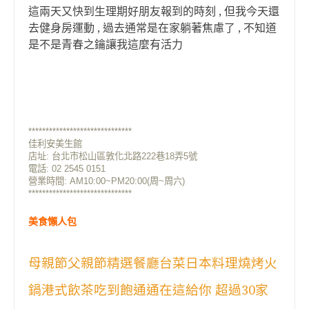
這兩天又快到生理期好朋友報到的時刻 , 但我今天還
去健身房運動 , 過去通常是在家躺著焦慮了 , 不知道
是不是青春之鑰讓我這麼有活力
******************************
佳利安美生館
店址: 台北市松山區敦化北路222巷18弄5號
電話: 02 2545 0151
營業時間: AM10:00~PM20:00(周~周六)
******************************
美食懶人包
母親節父親節精選餐廳台菜日本料理燒烤火
鍋港式飲茶吃到飽通通在這給你 超過30家