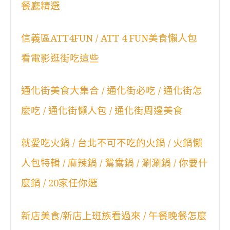
餐廳精選
信義區ATT4FUN / ATT 4 FUN美食懶人包
看電影逛街吃這些
通化街美食大集合 / 通化街必吃 / 通化街怎
麼吃 / 通化街懶人包 / 通化街周邊美食
就愛吃火鍋 / 台北不可不吃的火鍋 / 火鍋懶
人包特輯 / 麻辣鍋 / 鴛鴦鍋 / 涮涮鍋 / 你要什
麼鍋 / 20家任你選
新店美食/新店上班族看過來 / 午餐晚餐怎麼