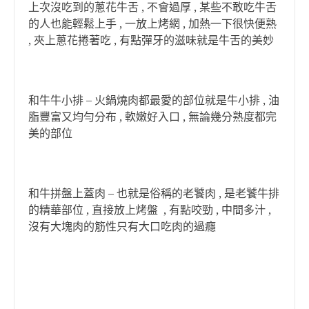
上次沒吃到的蔥花牛舌 , 不會過厚 , 某些不敢吃牛舌
的人也能輕鬆上手 , 一放上烤網 , 加熱一下很快便熟
, 夾上蔥花捲著吃 , 有點彈牙的滋味就是牛舌的美妙
和牛牛小排 – 火鍋燒肉都最愛的部位就是牛小排 , 油
脂豐富又均勻分布 , 軟嫩好入口 , 無論幾分熟度都完
美的部位
和牛拼盤上蓋肉 – 也就是俗稱的老饕肉 , 是老饕牛排
的精華部位 , 直接放上烤盤 , 有點咬勁 , 中間多汁 ,
沒有大塊肉的筋性只有大口吃肉的過癮