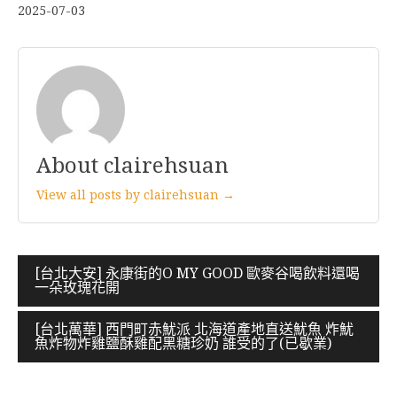
2025-07-03
About clairehsuan
View all posts by clairehsuan →
文
[台北大安] 永康街的O MY GOOD 歐麥谷喝飲料還喝
一朵玫瑰花開
章
導
[台北萬華] 西門町赤魷派 北海道產地直送魷魚 炸魷
魚炸物炸雞鹽酥雞配黑糖珍奶 誰受的了(已歇業)
覽