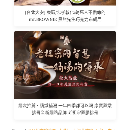
[台北大安] 東區/忠孝敦化/萌死人不償命的
mr.BROWNIE 黑熊先生巧克力布朗尼
網友推薦 • 精燉補湯 一年四季都可以喝 康寶藥燉
排骨全新網路品牌 老祖宗藥膳排骨