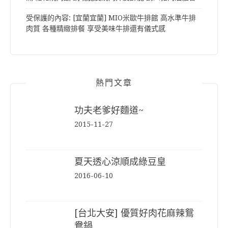
受保護的內容: [宜蘭宜蘭] MIO米歐牛排館 高水準牛排
肉質 各種精緻排餐 享受美味牛排還有儀式感
熱門文章
功夫老爹好麵道~
2015-11-27
夏天透心涼順成綠豆皇
2016-06-10
[台北大安] 優質好肉花麻辣鴛
鴦鍋