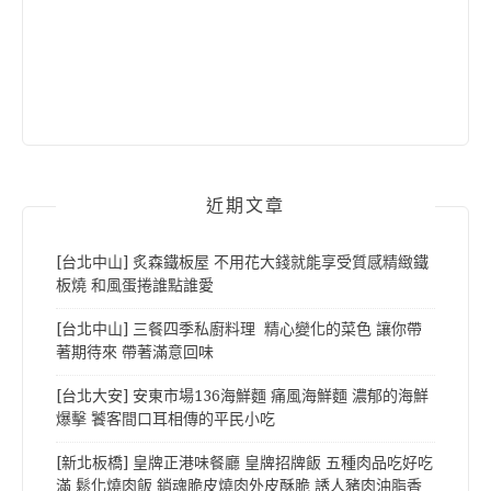
近期文章
[台北中山] 炙森鐵板屋 不用花大錢就能享受質感精緻鐵
板燒 和風蛋捲誰點誰愛
[台北中山] 三餐四季私廚料理 精心變化的菜色 讓你帶
著期待來 帶著滿意回味
[台北大安] 安東市場136海鮮麵 痛風海鮮麵 濃郁的海鮮
爆擊 饕客間口耳相傳的平民小吃
[新北板橋] 皇牌正港味餐廳 皇牌招牌飯 五種肉品吃好吃
滿 鬆化燒肉飯 銷魂脆皮燒肉外皮酥脆 誘人豬肉油脂香