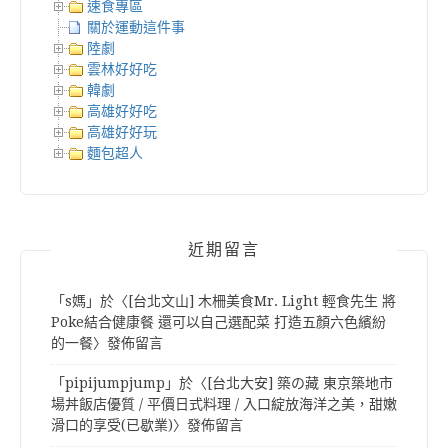
速食專區
關於運動這件事
陸劇
雲林好好吃
韓劇
高雄好好吃
高雄好好玩
麵包超人
近期留言
「
s媽
」於〈
[台北文山] 木柵美食Mr. Light 輕食先生 將
Poke結合健康餐 還可以自己選配菜 打造五顏六色繽紛
的一餐
〉發佈留言
「
pipijumpjump
」於〈
[台北大安] 築の藏 東京築地市
場丼飯店優質 / 平價日式料理 / 入口綻放海洋之美，甜嫩
滑口的享受(已歇業)
〉發佈留言