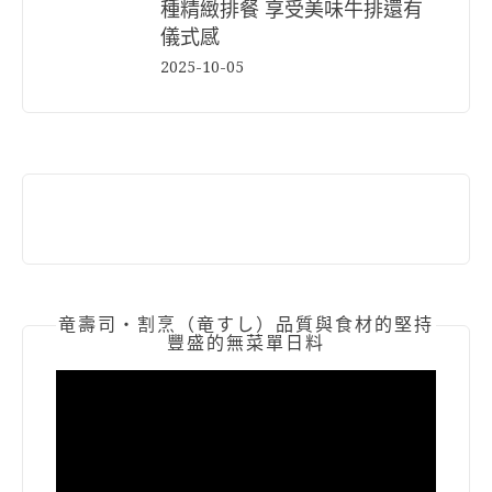
種精緻排餐 享受美味牛排還有
儀式感
2025-10-05
竜壽司‧割烹（竜すし）品質與食材的堅持
豐盛的無菜單日料
視
訊
播
放
器