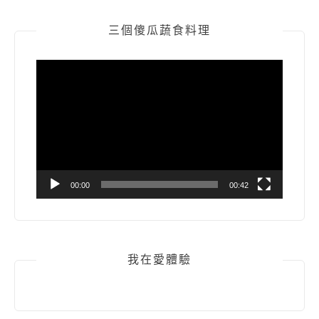
三個傻瓜蔬食料理
視
訊
播
放
器
00:00
00:42
我在愛體驗