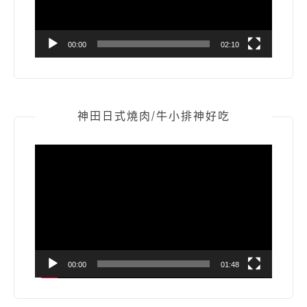
00:00
02:10
神田日式燒肉/牛小排神好吃
視
訊
播
放
器
00:00
01:48