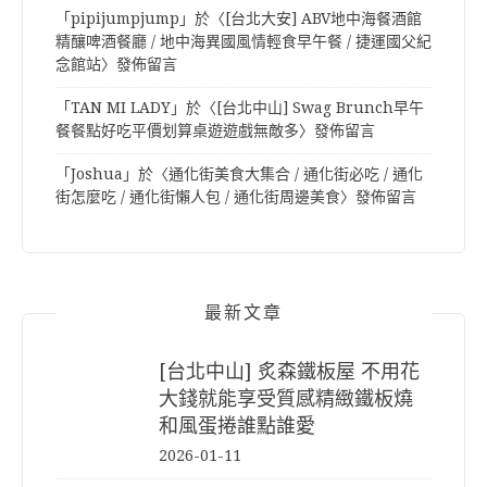
「
pipijumpjump
」於〈
[台北大安] ABV地中海餐酒館
精釀啤酒餐廳 / 地中海異國風情輕食早午餐 / 捷運國父紀
念館站
〉發佈留言
「
TAN MI LADY
」於〈
[台北中山] Swag Brunch早午
餐餐點好吃平價划算桌遊遊戲無敵多
〉發佈留言
「
Joshua
」於〈
通化街美食大集合 / 通化街必吃 / 通化
街怎麼吃 / 通化街懶人包 / 通化街周邊美食
〉發佈留言
最新文章
[台北中山] 炙森鐵板屋 不用花
大錢就能享受質感精緻鐵板燒
和風蛋捲誰點誰愛
2026-01-11