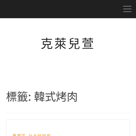
克萊兒萱
標籤:
韓式烤肉
,
萬華區
台北好好吃