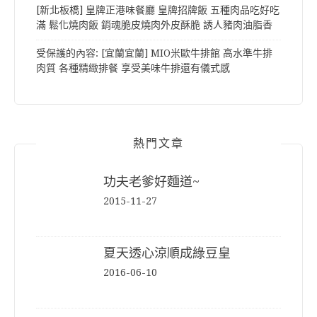
[新北板橋] 皇牌正港味餐廳 皇牌招牌飯 五種肉品吃好吃
滿 鬆化燒肉飯 銷魂脆皮燒肉外皮酥脆 誘人豬肉油脂香
受保護的內容: [宜蘭宜蘭] MIO米歐牛排館 高水準牛排
肉質 各種精緻排餐 享受美味牛排還有儀式感
熱門文章
功夫老爹好麵道~
2015-11-27
夏天透心涼順成綠豆皇
2016-06-10