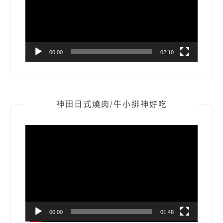
放
器
00:00
02:10
神田日式燒肉/牛小排神好吃
視
訊
播
放
器
00:00
01:48