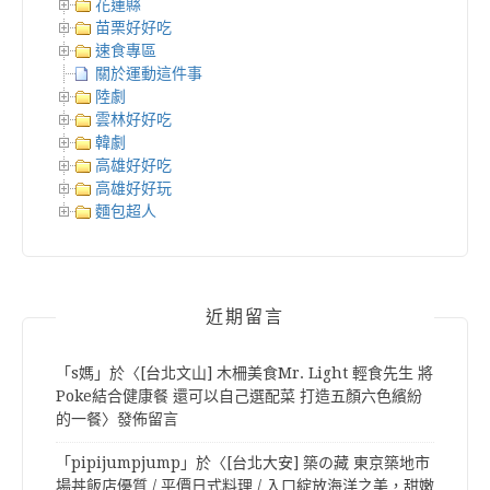
花蓮縣
苗栗好好吃
速食專區
關於運動這件事
陸劇
雲林好好吃
韓劇
高雄好好吃
高雄好好玩
麵包超人
近期留言
「
s媽
」於〈
[台北文山] 木柵美食Mr. Light 輕食先生 將
Poke結合健康餐 還可以自己選配菜 打造五顏六色繽紛
的一餐
〉發佈留言
「
pipijumpjump
」於〈
[台北大安] 築の藏 東京築地市
場丼飯店優質 / 平價日式料理 / 入口綻放海洋之美，甜嫩