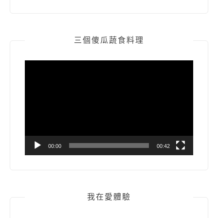
三個傻瓜蔬食料理
視
訊
播
放
器
00:00
00:42
我在愛體驗