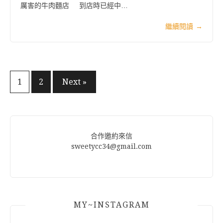
厲害的牛肉麵店 到店時已經中…
繼續閱讀
→
文
1
2
Next »
章
分
頁
合作邀約來信
sweetycc34@gmail.com
MY~INSTAGRAM