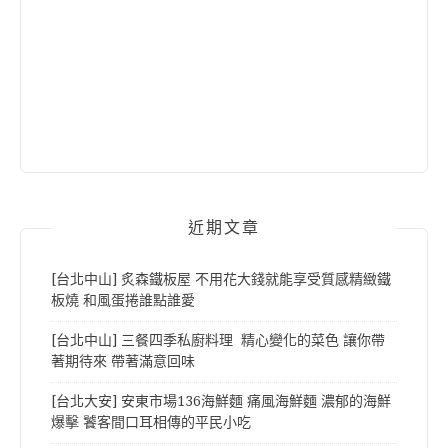
近期文章
[台北中山] 炙森鐵板屋 不用花大錢就能享受質感精緻鐵
板燒 和風蛋捲誰點誰愛
[台北中山] 三餐四季私廚料理 精心變化的菜色 讓你帶
著期待來 帶著滿意回味
[台北大安] 安東市場136海鮮麵 痛風海鮮麵 濃郁的海鮮
爆擊 饕客間口耳相傳的平民小吃