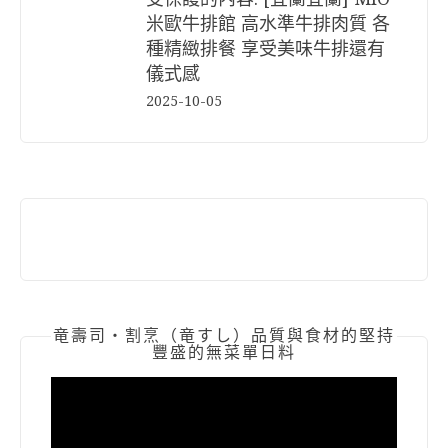
米歐牛排館 高水準牛排肉質 各
種精緻排餐 享受美味牛排還有
儀式感
2025-10-05
竜壽司‧割烹（竜すし）品質與食材的堅持
豐盛的無菜單日料
視
訊
播