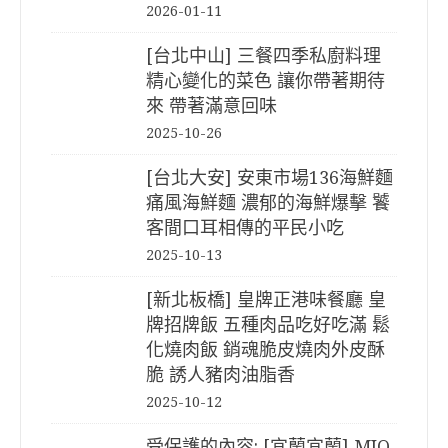
2026-01-11
[台北中山] 三餐四季私廚料理
精心變化的菜色 讓你帶著期待
來 帶著滿意回味
2025-10-26
[台北大安] 安東市場136海鮮麵
痛風海鮮麵 濃郁的海鮮爆擊 饕
客間口耳相傳的平民小吃
2025-10-13
[新北板橋] 皇牌正港味餐廳 皇
牌招牌飯 五種肉品吃好吃滿 鬆
化燒肉飯 銷魂脆皮燒肉外皮酥
脆 誘人豬肉油脂香
2025-10-12
受保護的內容: [宜蘭宜蘭] MIO