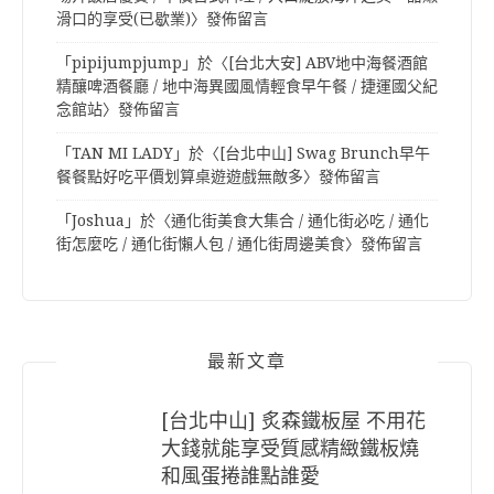
滑口的享受(已歇業)
〉發佈留言
「
pipijumpjump
」於〈
[台北大安] ABV地中海餐酒館
精釀啤酒餐廳 / 地中海異國風情輕食早午餐 / 捷運國父紀
念館站
〉發佈留言
「
TAN MI LADY
」於〈
[台北中山] Swag Brunch早午
餐餐點好吃平價划算桌遊遊戲無敵多
〉發佈留言
「
Joshua
」於〈
通化街美食大集合 / 通化街必吃 / 通化
街怎麼吃 / 通化街懶人包 / 通化街周邊美食
〉發佈留言
最新文章
[台北中山] 炙森鐵板屋 不用花
大錢就能享受質感精緻鐵板燒
和風蛋捲誰點誰愛