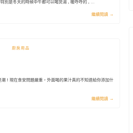
特別是冬天的時候中午都可以喝煲湯 , 暖呼呼的 , …
繼續閱讀
→
廚房用品
潮 ! 現在食安問題嚴重，外面喝的果汁真的不知道給你添加什
繼續閱讀
→