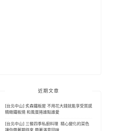
近期文章
[台北中山] 炙森鐵板屋 不用花大錢就能享受質感
精緻鐵板燒 和風蛋捲誰點誰愛
[台北中山] 三餐四季私廚料理 精心變化的菜色
讓你帶著期待來 帶著滿意回味