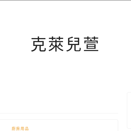
克萊兒萱
廚房用品