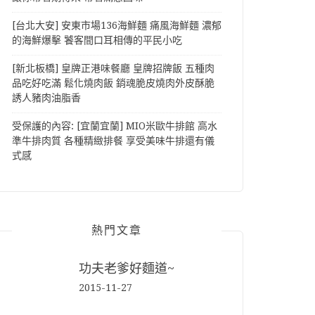
[台北大安] 安東市場136海鮮麵 痛風海鮮麵 濃郁
的海鮮爆擊 饕客間口耳相傳的平民小吃
[新北板橋] 皇牌正港味餐廳 皇牌招牌飯 五種肉
品吃好吃滿 鬆化燒肉飯 銷魂脆皮燒肉外皮酥脆
誘人豬肉油脂香
受保護的內容: [宜蘭宜蘭] MIO米歐牛排館 高水
準牛排肉質 各種精緻排餐 享受美味牛排還有儀
式感
熱門文章
功夫老爹好麵道~
2015-11-27