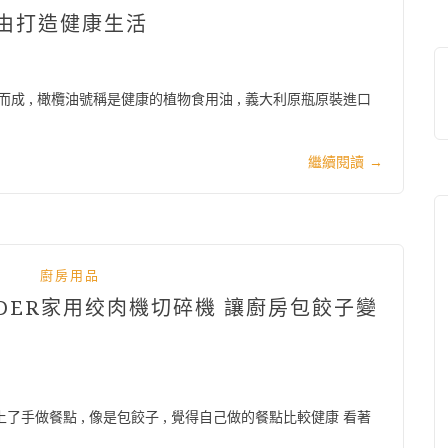
好由打造健康生活
 , 橄欖油號稱是健康的植物食用油 , 義大利原瓶原裝進口
繼續閱讀
→
廚房用品
ADER家用绞肉機切碎機 讓廚房包餃子變
上了手做餐點 , 像是包餃子 , 覺得自己做的餐點比較健康 看著