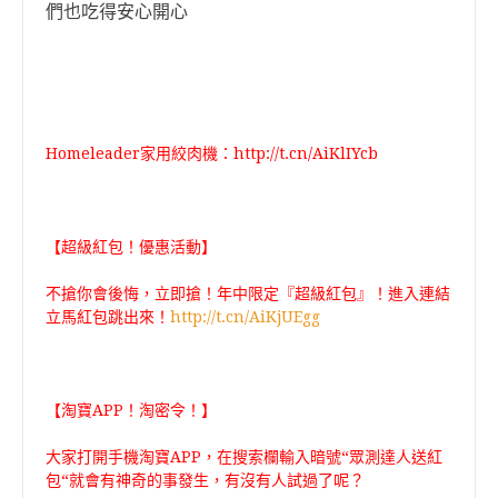
們也吃得安心開心
Homeleader家用絞肉機：
http://t.cn/AiKlIYcb
【超級紅包！優惠活動】
不搶你會後悔，立即搶！年中限定『超級紅包』！進入連結
立馬紅包跳出來！
http://t.cn/AiKjUEgg
【淘寶APP！淘密令！】
大家打開手機淘寶APP，在搜索欄輸入暗號“眾測達人送紅
包“就會有神奇的事發生，有沒有人試過了呢？