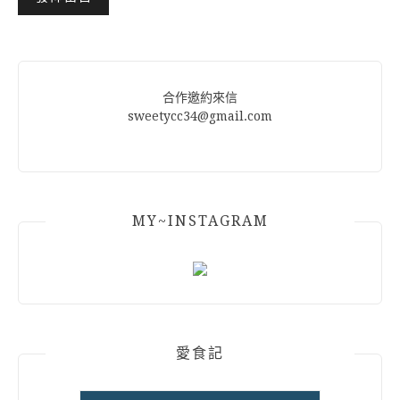
Alternative:
合作邀約來信
sweetycc34@gmail.com
MY~INSTAGRAM
愛食記