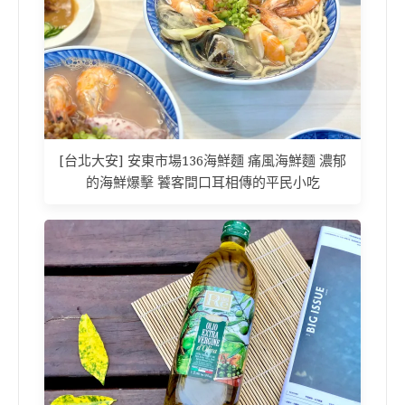
[台北大安] 安東市場136海鮮麵 痛風海鮮麵 濃郁
的海鮮爆擊 饕客間口耳相傳的平民小吃