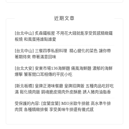
近期文章
[台北中山] 炙森鐵板屋 不用花大錢就能享受質感精緻鐵
板燒 和風蛋捲誰點誰愛
[台北中山] 三餐四季私廚料理 精心變化的菜色 讓你帶
著期待來 帶著滿意回味
[台北大安] 安東市場136海鮮麵 痛風海鮮麵 濃郁的海鮮
爆擊 饕客間口耳相傳的平民小吃
[新北板橋] 皇牌正港味餐廳 皇牌招牌飯 五種肉品吃好吃
滿 鬆化燒肉飯 銷魂脆皮燒肉外皮酥脆 誘人豬肉油脂香
受保護的內容: [宜蘭宜蘭] MIO米歐牛排館 高水準牛排
肉質 各種精緻排餐 享受美味牛排還有儀式感