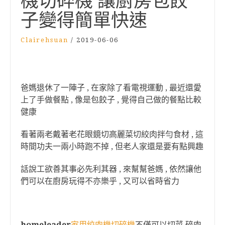
機切碎機 讓廚房包餃
子變得簡單快速
Clairehsuan
/
2019-06-06
爸媽退休了一陣子 , 在家除了看電視運動 , 最近還愛
上了手做餐點 , 像是包餃子 , 覺得自己做的餐點比較
健康
看著兩老戴著老花眼鏡切高麗菜切絞肉拌勻食材 , 這
時間功夫一兩小時跑不掉 , 但老人家還是要有點興趣
話說工欲善其事必先利其器 , 來幫幫爸媽 , 依然讓他
們可以在廚房玩得不亦樂乎 , 又可以省時省力
homeleader
家用绞肉機切碎機
不僅可以切菜 碎肉