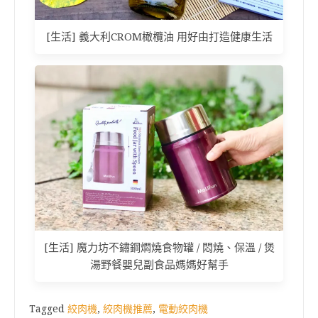
[生活] 義大利CROM橄欖油 用好由打造健康生活
[生活] 魔力坊不鏽鋼燜燒食物罐 / 悶燒、保溫 / 煲
湯野餐嬰兒副食品媽媽好幫手
Tagged
絞肉機
,
絞肉機推薦
,
電動絞肉機