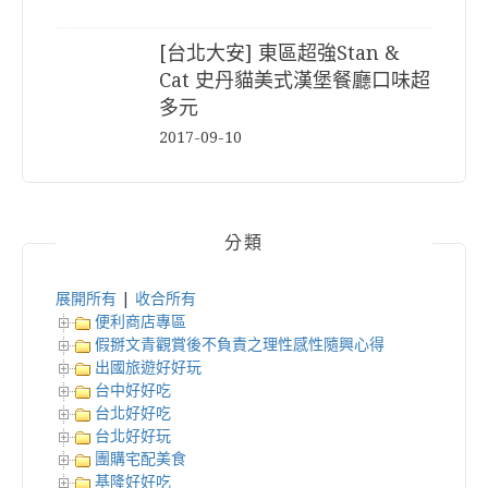
[台北大安] 東區超強Stan &
Cat 史丹貓美式漢堡餐廳口味超
多元
2017-09-10
分類
展開所有
|
收合所有
便利商店專區
假掰文青觀賞後不負責之理性感性隨興心得
出國旅遊好好玩
台中好好吃
台北好好吃
台北好好玩
團購宅配美食
基隆好好吃