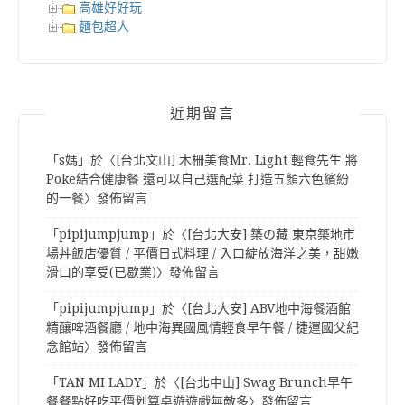
高雄好好玩
麵包超人
近期留言
「
s媽
」於〈
[台北文山] 木柵美食Mr. Light 輕食先生 將
Poke結合健康餐 還可以自己選配菜 打造五顏六色繽紛
的一餐
〉發佈留言
「
pipijumpjump
」於〈
[台北大安] 築の藏 東京築地市
場丼飯店優質 / 平價日式料理 / 入口綻放海洋之美，甜嫩
滑口的享受(已歇業)
〉發佈留言
「
pipijumpjump
」於〈
[台北大安] ABV地中海餐酒館
精釀啤酒餐廳 / 地中海異國風情輕食早午餐 / 捷運國父紀
念館站
〉發佈留言
「
TAN MI LADY
」於〈
[台北中山] Swag Brunch早午
餐餐點好吃平價划算桌遊遊戲無敵多
〉發佈留言