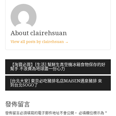
About clairehsuan
View all posts by clairehsuan →
文
【淘寶必買】[生活] 幫鮮生真空機冰箱食物保存的好
幫手 不浪費為地球盡一份心力
章
導
[台北大安] 東京必吃豬排名店MAiSEN邁泉豬排 來
到台北SOGO了
覽
發佈留言
發佈留言必須填寫的電子郵件地址不會公開。
必填欄位標示為
*