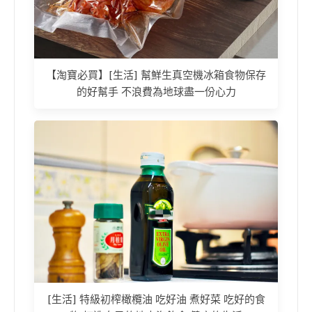
【淘寶必買】[生活] 幫鮮生真空機冰箱食物保存
的好幫手 不浪費為地球盡一份心力
[生活] 特級初榨橄欖油 吃好油 煮好菜 吃好的食