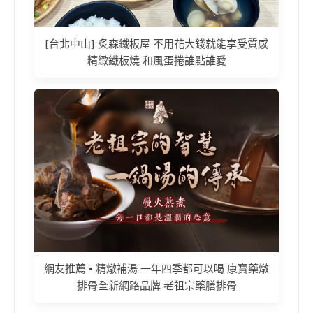
[台北中山] 炙森鐵板屋 不用花大錢就能享受質感
精緻鐵板燒 和風蛋捲誰點誰愛
網友推薦 • 精燉補湯 一年四季都可以喝 康寶藥燉
排骨全新網路品牌 老祖宗藥膳排骨