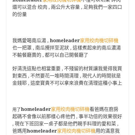
還可以混合 绞肉 , 兩公升大容量 , 足夠我們一家四口
的份量
我媽愛喝南瓜湯 ,
homeleader
家用绞肉機切碎機
也一把罩 , 南瓜攪拌至泥狀 , 這樣煮起來的南瓜濃湯
不輸餐廳賣的 , 都可以自己開餐廳了
好清洗這點也相當重要 , 不殘留的材質讓我覺得我買
對東西 , 不然要花一堆時間清理 , 現代人的時間就是
金錢耶 , 這麼寶貴不可以拿來浪費在清理這種小事上
homeleader
家用绞肉機切碎機
看爸媽在廚房
用了
起碼不會像以前那樣心疼他們 , 事半功倍的效果很好
, 現在下班回家一桌子都是他們親手料理的愛和菜 ,
爸媽用
homeleader
家用绞肉機切碎機
用的滿意我