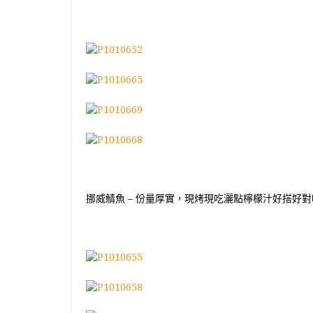
挪威鯖魚
–
份量厚實，現烤現吃灑點檸檬汁好搭好對