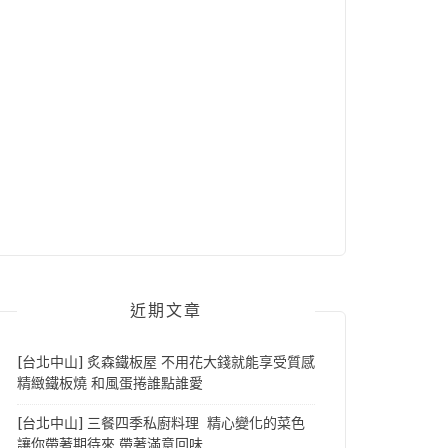
近期文章
[台北中山] 炙森鐵板屋 不用花大錢就能享受質感
精緻鐵板燒 和風蛋捲誰點誰愛
[台北中山] 三餐四季私廚料理 精心變化的菜色
讓你帶著期待來 帶著滿意回味