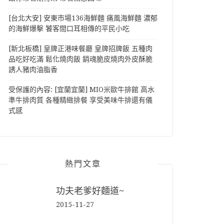
[台北大安] 安東市場136海鮮麵 痛風海鮮麵 濃郁
的海鮮爆擊 饕客間口耳相傳的平民小吃
[新北板橋] 皇牌正港味餐廳 皇牌招牌飯 五種肉
品吃好吃滿 鬆化燒肉飯 銷魂脆皮燒肉外皮酥脆
誘人豬肉油脂香
受保護的內容: [宜蘭宜蘭] MIO米歐牛排館 高水
準牛排肉質 各種精緻排餐 享受美味牛排還有儀
式感
熱門文章
功夫老爹好麵道~
2015-11-27