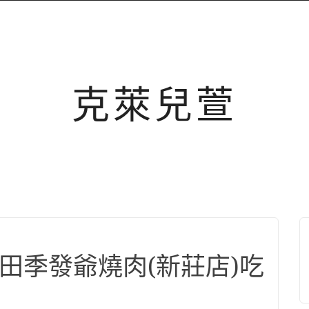
克萊兒萱
來田季發爺燒肉(新莊店)吃