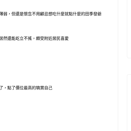
薄弱，但還是懷念不用顧忌想吃什麼就點什麼的田季發爺
居然還能屹立不搖，頗受附近居民喜愛
了，點了價位最高的犒賞自己