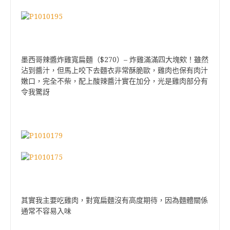
$270
–
墨西哥辣醬炸雞寬扁麵（
）
炸雞滿滿四大塊欸！雖然
沾到醬汁，但馬上咬下去麵衣非常酥脆歐，雞肉也保有肉汁
嫩口，完全不柴，配上酸辣醬汁實在加分，光是雞肉部分有
令我驚訝
其實我主要吃雞肉，對寬扁麵沒有高度期待，因為麵體關係
通常不容易入味