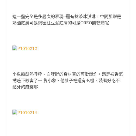
~
這一盤完全是多層次的表現
還有抹茶冰淇淋，中間那罐是
奶油底層可是綿密紅豆泥底層的可是OREO餅乾體呢
小象鬆餅熱呼呼、白胖胖的身材真的可愛爆炸，還是被香氣
誘惑下殺害了一
隻小象，他肚子裡還有玄機，裝著好吃不
黏牙的麻糬耶