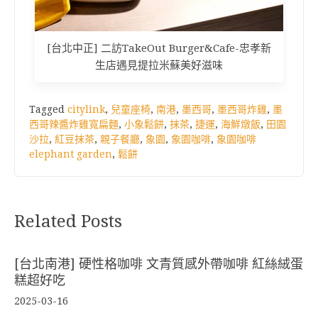
[台北中正] 二訪TakeOut Burger&Cafe-忠孝新
生店遇見提拉米蘇美好滋味
Tagged
citylink
,
兒童座椅
,
南港
,
墨西哥
,
墨西哥炸雞
,
墨
西哥辣醬炸雞寬扁麵
,
小象鬆餅
,
抹茶
,
捷運
,
海鮮燉飯
,
田園
沙拉
,
紅豆抹茶
,
親子餐廳
,
象園
,
象園咖啡
,
象園咖啡
elephant garden
,
鬆餅
Related Posts
[台北南港] 硬性格咖啡 文青質感外帶咖啡 紅絲絨蛋
糕超好吃
2025-03-16