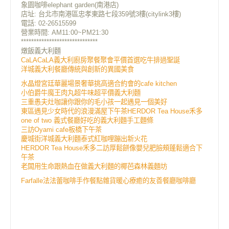
象園咖啡elephant garden(南港店)
店址: 台北市南港區忠孝東路七段359號3樓(citylink3樓)
電話: 02-26515599
營業時間: AM11:00~PM21:30
******************************
燉飯義大利麵
CaLACaLA義大利廚房聚餐聚會平價首選吃牛排過聖誕
洋城義大利餐廳傳統與創新的異國美食
水晶燈宮廷華麗場景奢華挑高適合約會的cafe kitchen
小伯爵牛魔王肉丸超牛味超平價義大利麵
三重愚夫灶咖讓你跟你的毛小孩一起遇見一個美好
東區遇見少女時代的浪漫滿屋下午茶HERDOR Tea House禾多
one of two 義式餐廳好吃的義大利麵手工麵條
三訪Oyami cafe板橋下午茶
慶城街洋城義大利麵泰式紅咖哩蹦出新火花
HERDOR Tea House禾多二訪厚鬆餅像嬰兒肥臉頰蓬鬆適合下
午茶
老闆用生命跟熱血在做義大利麵的椰芭森林義麵坊
Farfalle法法蕾咖啡手作餐點雜貨暖心療癒的友善餐廳咖啡廳