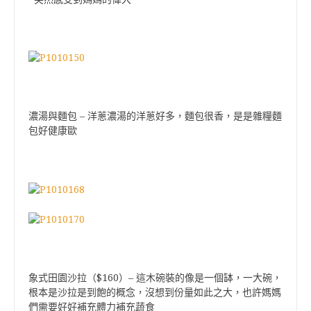
–
濃湯與麵包
洋蔥濃湯的洋蔥好多，麵包很香，是是雜糧麵
包好健康歐
$160
–
象式田園沙拉（
）
這木碗裝的像是一個缽，一大碗，
根本是沙拉是到飽的概念，沒想到份量如此之大，也許媽媽
們需要好好補充體力補充蔬食