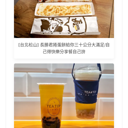
[台北松山] 長勝君捲蛋餅給你三十公分大滿足/自
己得快樂分享餐自己拚