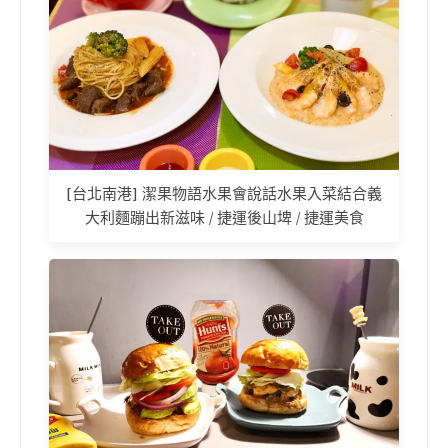
[台北南港] 潔果物語水果會說話水果入菜結合義
大利麵蹦出新滋味 / 捷運後山埤 / 捷運美食