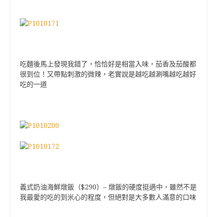
吃麵後馬上發現我錯了，恰恰好是相當入味，茄香及茄酸都
很到位！又帶點刺激的微辣，老實說是越吃越涮嘴越吃越好
吃的一道
$290
–
義式奶油海鮮燉飯（
）
燉飯的硬度挺適中，雖然不是
我最愛的吃的到米心的程度，但絕對是大多數人滿意的口味