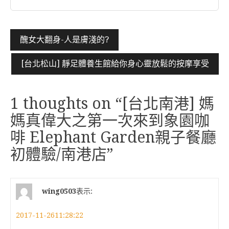
文
醜女大翻身-人是膚淺的?
章
[台北松山] 靜足體養生館給你身心靈放鬆的按摩享受
導
覽
1 thoughts on “
[台北南港] 媽
媽真偉大之第一次來到象園咖
啡 Elephant Garden親子餐廳
初體驗/南港店
”
wing0503
表示:
2017-11-2611:28:22