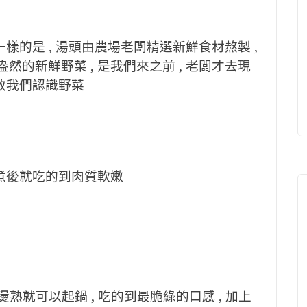
不一樣的是 , 湯頭由農場老闆精選新鮮食材熬製 ,
然的新鮮野菜 , 是我們來之前 , 老闆才去現
還教我們認識野菜
 涮煮後就吃的到肉質軟嫩
燙熟就可以起鍋 , 吃的到最脆綠的口感 , 加上