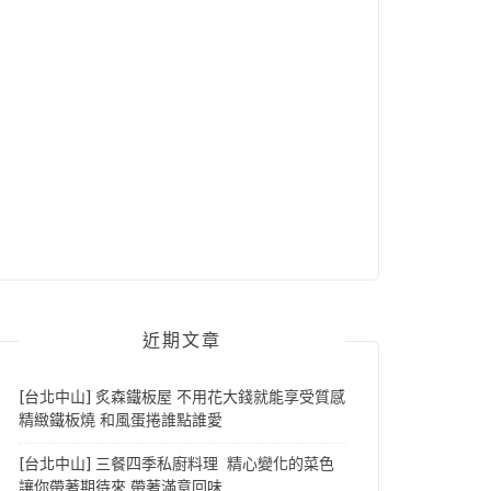
近期文章
[台北中山] 炙森鐵板屋 不用花大錢就能享受質感
精緻鐵板燒 和風蛋捲誰點誰愛
[台北中山] 三餐四季私廚料理 精心變化的菜色
讓你帶著期待來 帶著滿意回味