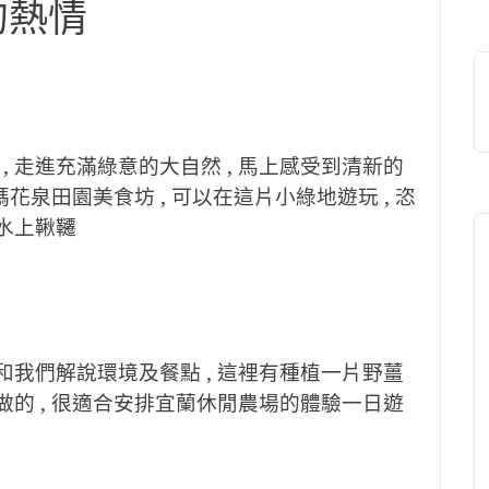
的熱情
 走進充滿綠意的大自然 , 馬上感受到清新的
媽花泉田園美食坊 , 可以在這片小綠地遊玩 , 恣
的水上鞦韆
和我們解說環境及餐點 , 這裡有種植一片野薑
做的 , 很適合安排宜蘭休閒農場的體驗一日遊