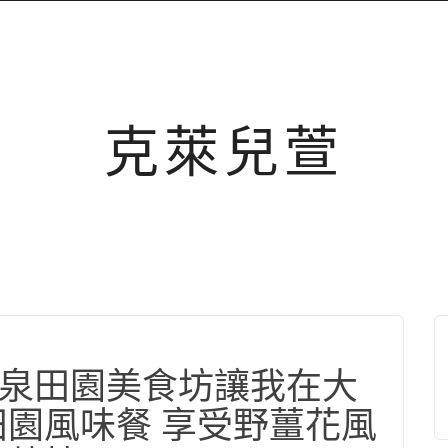
克萊兒萱
媽花泉田園美食坊讓我在大
田園風味餐 享受野薑花風