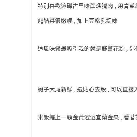
特別喜歡這碟古早味蔗燻臘肉 , 用青蔥
龍鬚菜很嫩喔 , 加上豆腐乳提味
這風味餐最吸引我的就是野薑花粽 , 迷你
蝦子大尾新鮮 , 還貼心去殼 , 可以直接
米飯擺上一顆金黃澄澄宜蘭金棗 , 看著就