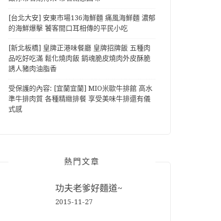
[台北大安] 安東市場136海鮮麵 痛風海鮮麵 濃郁
的海鮮爆擊 饕客間口耳相傳的平民小吃
[新北板橋] 皇牌正港味餐廳 皇牌招牌飯 五種肉
品吃好吃滿 鬆化燒肉飯 銷魂脆皮燒肉外皮酥脆
誘人豬肉油脂香
受保護的內容: [宜蘭宜蘭] MIO米歐牛排館 高水
準牛排肉質 各種精緻排餐 享受美味牛排還有儀
式感
熱門文章
功夫老爹好麵道~
2015-11-27