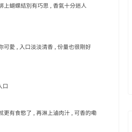
綁上蝴蝶結別有巧思 , 香氣十分迷人
可愛 , 入口淡淡清香 , 份量也很剛好
入口
更有食慾了 , 再淋上滷肉汁 , 可香的嘞