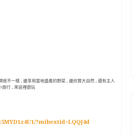
不一樣 , 邊享用當地盛產的野菜 , 邊欣賞大自然 , 還有主人
小旅行 , 來這裡遊玩
/15MYD1z4U1/?mibextid=LQQJ4d