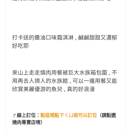
打卡送的醬油口味霜淇淋 , 鹹鹹甜甜又濃郁
好吃耶
來山上走走燒肉用餐被巨大水族箱包圍 , 不
用再去人擠人的水族館 , 可以一邊用餐又能
欣賞美麗優游的魚兒 , 真的好浪漫
🚩
線上訂位：
點這裡點下ㄑㄩ就可以訂位
（請點選
燒肉專賣店唷）