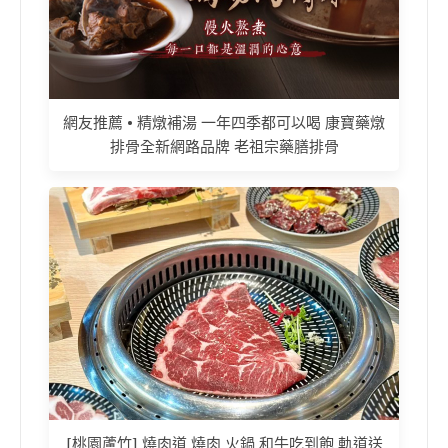
網友推薦 • 精燉補湯 一年四季都可以喝 康寶藥燉
排骨全新網路品牌 老祖宗藥膳排骨
[桃園蘆竹] 燒肉道 燒肉 火鍋 和牛吃到飽 軌道送