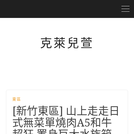
克萊兒萱
東區
[新竹東區] 山上走走日
式無菜單燒肉A5和牛