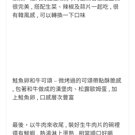
很完美 , 搭配生菜、辣椒及蒜片一起吃 , 很
有韓風感 , 可以轉換一下口味
鮭魚卵和牛可頌 – 微烤過的可頌帶點酥脆感
, 包著和牛做成的漢堡肉、松露歐姆蛋 , 加
上鮭魚卵 , 口感層次豐富
最後，以牛肉來收尾 , 裝好生牛肉片的碗裡
還有鮮蝦 , 熱湯淋上燙熟 , 相當順口好喝