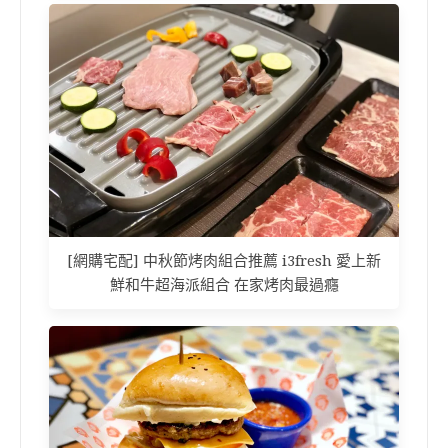
[網購宅配] 中秋節烤肉組合推薦 i3fresh 愛上新
鮮和牛超海派組合 在家烤肉最過癮