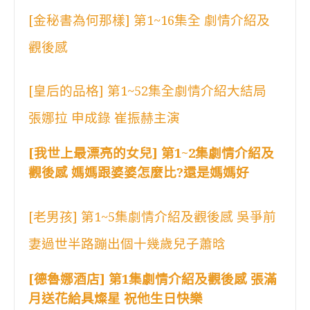
[金秘書為何那樣] 第1~16集全 劇情介紹及
觀後感
[皇后的品格] 第1~52集全劇情介紹大結局
張娜拉 申成錄 崔振赫主演
[我世上最漂亮的女兒] 第1~2集劇情介紹及
觀後感 媽媽跟婆婆怎麼比?還是媽媽好
[老男孩] 第1~5集劇情介紹及觀後感 吳爭前
妻過世半路蹦出個十幾歲兒子蕭晗
[德魯娜酒店] 第1集劇情介紹及觀後感 張滿
月送花給具燦星 祝他生日快樂