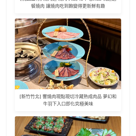
餐燒肉 讓燒肉吃到飽變得更新鮮有趣
[新竹竹北] 響燒肉現點現切冷藏熟成肉品 夢幻和
牛羽下入口即化究極美味