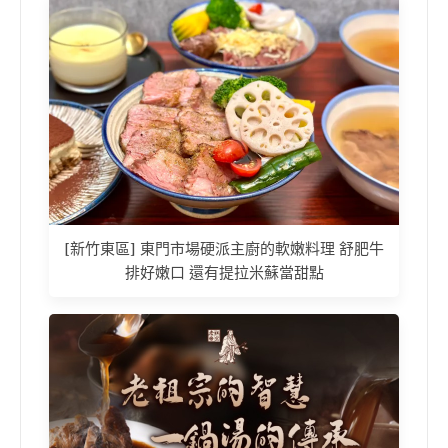
[新竹東區] 東門市場硬派主廚的軟嫩料理 舒肥牛
排好嫩口 還有提拉米蘇當甜點