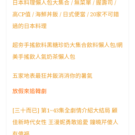
日本料理懶人包大集合 / 無菜單 / 握壽司 /
高CP值 / 海鮮丼飯 / 日式便當 / 20家不可錯
過的日本料理
超夯手搖飲料黑糖珍奶大集合飲料懶人包/網
美手搖飲人氣奶茶懶人包
五家地表最狂丼飯消消你的暑氣
放假來追韓劇
[三十而已] 第1~43集全劇情介紹大結局 顧
佳新時代女性 王漫妮勇敢追愛 鐘曉芹傻人
有傻福