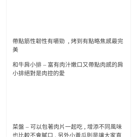
帶點筋性韌性有嚼勁 , 烤到有點略焦感最完
美
和牛肩小排 – 富有肉汁嫩口又帶點肉感的肩
小排絕對是肉控的愛
菜盤 – 可以包著肉片一起吃 , 增添不同風味
也比較不會膩口 , 另外小黃瓜則是讓大家直