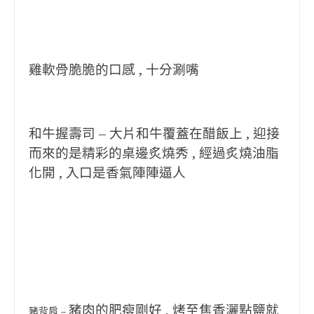
雞軟骨脆脆的口感 , 十分涮嘴
和牛握壽司 – 大片和牛覆蓋在醋飯上 , 迎接
而來的是精彩的桌邊炙燒秀 , 經過炙燒油脂
化開 , 入口是香氣陣陣逼人
豬肉的肥瘦剛好 , 烤至焦香灑點鹽就
豬背肩 –