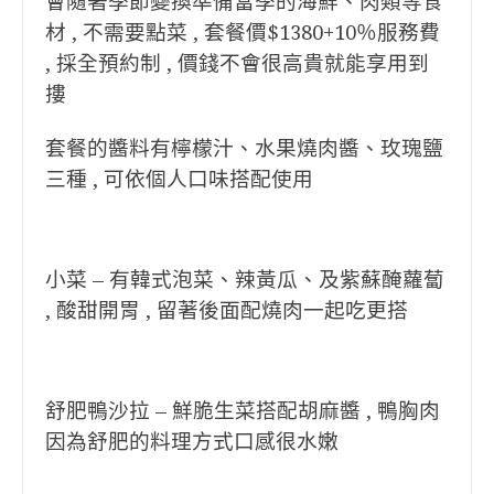
會隨著季節變換準備當季的海鮮、肉類等食
材 , 不需要點菜 , 套餐價$1380+10％服務費
, 採全預約制 , 價錢不會很高貴就能享用到
摟
套餐的醬料有檸檬汁、水果燒肉醬、玫瑰鹽
三種 , 可依個人口味搭配使用
小菜 – 有韓式泡菜、辣黃瓜、及紫蘇醃蘿蔔
, 酸甜開胃 , 留著後面配燒肉一起吃更搭
舒肥鴨沙拉 – 鮮脆生菜搭配胡麻醬 , 鴨胸肉
因為舒肥的料理方式口感很水嫩