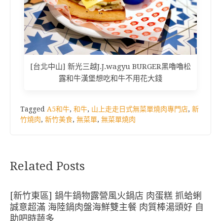
[台北中山] 新光三越J.J.wagyu BURGER黑嚕嚕松
露和牛漢堡想吃和牛不用花大錢
Tagged
A5和牛
,
和牛
,
山上走走日式無菜單燒肉專門店
,
新
竹燒肉
,
新竹美食
,
無菜單
,
無菜單燒肉
Related Posts
[新竹東區] 鍋牛鍋物露營風火鍋店 肉蛋糕 抓蛤蜊
誠意超滿 海陸鍋肉盤海鮮雙主餐 肉質棒湯頭好 自
助吧時蔬多