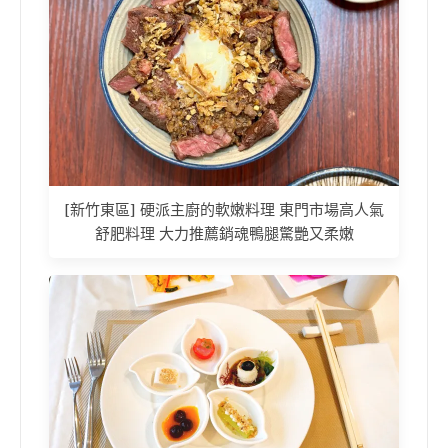
[新竹東區] 硬派主廚的軟嫩料理 東門市場高人氣
舒肥料理 大力推薦銷魂鴨腿驚艷又柔嫩