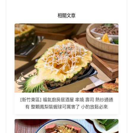
相關文章
[新竹東區] 福氣廚房居酒屋 串燒 壽司 熱炒通通
有 整顆鳳梨裝蝦球可厲害了 小酌放鬆必來