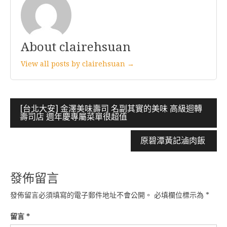
About clairehsuan
View all posts by clairehsuan →
文
[台北大安] 金澤美味壽司 名副其實的美味 高級迴轉
壽司店 週年慶專屬菜單很超值
章
導
原碧潭黃記滷肉飯
覽
發佈留言
發佈留言必須填寫的電子郵件地址不會公開。
必填欄位標示為
*
留言
*