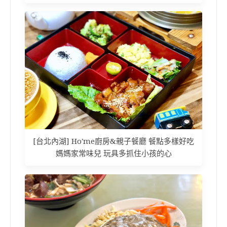
[台北內湖] Ho'me廚房&親子餐廳 餐點多樣好吃
媽媽家常味兒 玩具多抓住小孩的心