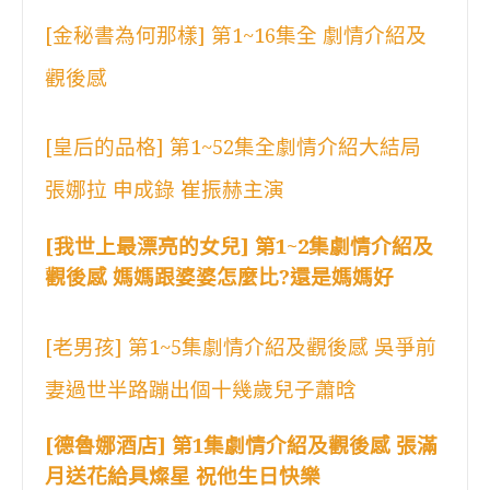
[金秘書為何那樣] 第1~16集全 劇情介紹及
觀後感
[皇后的品格] 第1~52集全劇情介紹大結局
張娜拉 申成錄 崔振赫主演
[我世上最漂亮的女兒] 第1~2集劇情介紹及
觀後感 媽媽跟婆婆怎麼比?還是媽媽好
[老男孩] 第1~5集劇情介紹及觀後感 吳爭前
妻過世半路蹦出個十幾歲兒子蕭晗
[德魯娜酒店] 第1集劇情介紹及觀後感 張滿
月送花給具燦星 祝他生日快樂