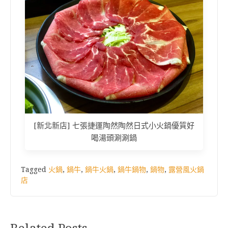
[新北新店] 七張捷運陶然陶然日式小火鍋優質好
喝湯頭涮涮鍋
Tagged
火鍋
,
鍋牛
,
鍋牛火鍋
,
鍋牛鍋物
,
鍋物
,
露營風火鍋
店