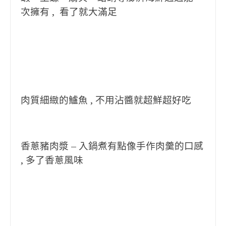
次擁有 , 看了就大滿足
肉質細緻的鱸魚 , 不用沾醬就超鮮超好吃
香蔥豬肉漿 – 入鍋煮有點像手作肉羹的口感
, 多了香蔥風味