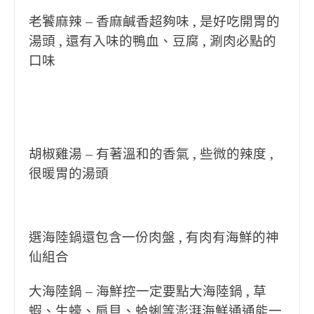
老饕麻辣 – 香麻鹹香超夠味 , 是好吃開胃的
湯頭 , 還有入味的鴨血、豆腐 , 涮肉必點的
口味
胡椒雞湯 – 有著溫和的香氣 , 些微的辣度 ,
很暖胃的湯頭
選海陸鍋還包含一份肉盤 , 有肉有海鮮的神
仙組合
大海陸鍋 – 海鮮控一定要點大海陸鍋 , 草
蝦、生蠔、扇貝、蛤蜊等澎湃海鮮通通能一