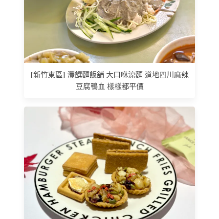
[新竹東區] 灃饌麵飯舖 大口咻涼麵 道地四川麻辣
豆腐鴨血 樣樣都平價