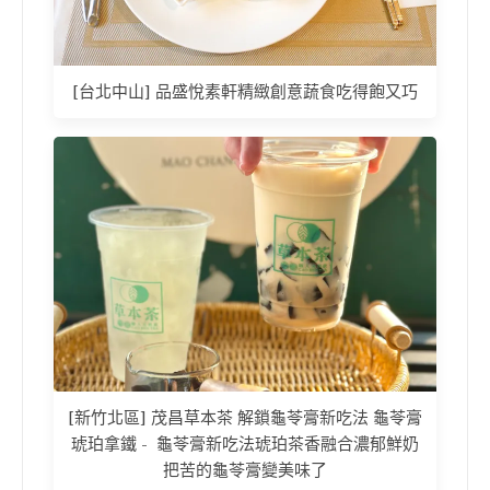
[台北中山] 品盛悅素軒精緻創意蔬食吃得飽又巧
[新竹北區] 茂昌草本茶 解鎖龜苓膏新吃法 龜苓膏
琥珀拿鐵 - 龜苓膏新吃法琥珀茶香融合濃郁鮮奶
把苦的龜苓膏變美味了