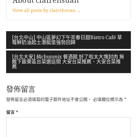
About clairehsuan
View all posts by clairehsuan →
文
[台北中山] 中山區夢幻下午茶春日甜Bistro Café 草
莓鮮奶油起士潛艇堡強勢回歸
章
導
[台北大安] 純chunmix 餐酒館 好了啦太大塊封肉 無
敵下飯東區台菜選這間 大安台菜推薦、大安合菜推
覽
薦
發佈留言
發佈留言必須填寫的電子郵件地址不會公開。
必填欄位標示為
*
留言
*