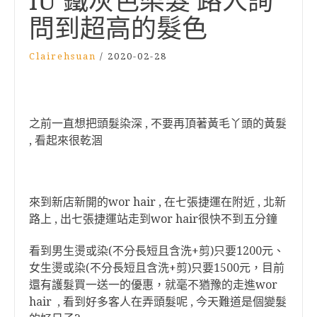
IU 鐵灰色染髮 路人詢
問到超高的髮色
Clairehsuan
/
2020-02-28
之前一直想把頭髮染深 , 不要再頂著黃毛丫頭的黃髮
, 看起來很乾涸
來到新店新開的wor hair , 在七張捷運在附近 , 北新
路上 , 出七張捷運站走到wor hair很快不到五分鐘
看到男生燙或染(不分長短且含洗+剪)只要1200元、
女生燙或染(不分長短且含洗+剪)只要1500元，目前
還有護髮買一送一的優惠，就毫不猶豫的走進wor
hair , 看到好多客人在弄頭髮呢 , 今天難道是個變髮