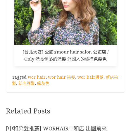
[台北大安] 公館a'mour hair salon 公館店 /
Only 漂亮俐落的漂髮 外國人的橘棕色髮色
Tagged
wor hair
,
wor hair 染髮
,
wor hair護髮
,
新店染
髮
,
新店護髮
,
鐵灰色
Related Posts
[中和染髮推薦] WORHAIR中和店 出國前來