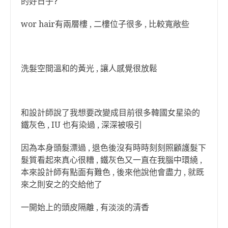
的好日子?
wor hair有兩層樓 , 二樓位子很多 , 比較寬敞些
洗髮空間溫和的黃光 , 讓人感覺很放鬆
和設計師說了我想要改變成目前很多韓國女星染的
鐵灰色 , IU 也有染過 , 深深被吸引
因為本身頭髮漂過 , 退色後沒有時時刻刻照顧護髮下
髮質看起來真心很糟 , 鐵灰色又一直在我腦中環繞 ,
本來設計師有點面有難色 , 後來他說他會盡力 , 就既
來之則安之的交給他了
一開始上的頭皮隔離 , 有淡淡的清香