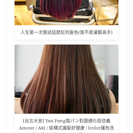
人生第一次嘗試這麼紅的髮色(我不是灌籃高手)
[台北大安] Yan Pang塩パン對面通化街信義
Amour / Aki / 結構式護髮好健康 / Icolor護色洗