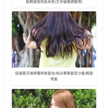
髮精還我秀髮本色(文末優惠請服用)
迎接夏天咖啡霧棕新髮色/帕朵專業髮型沙龍/輕盈
秀髮