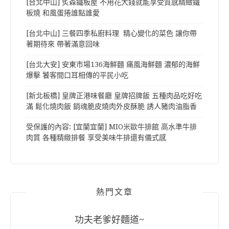
[台北中山] 炙森鐵板屋 不用花大錢就能享受質感精緻鐵
板燒 和風蛋捲誰點誰愛
[台北中山] 三餐四季私廚料理 精心變化的菜色 讓你帶
著期待來 帶著滿意回味
[台北大安] 安東市場136海鮮麵 痛風海鮮麵 濃郁的海鮮
爆擊 饕客間口耳相傳的平民小吃
[新北板橋] 皇牌正港味餐廳 皇牌招牌飯 五種肉品吃好吃
滿 鬆化燒肉飯 銷魂脆皮燒肉外皮酥脆 誘人豬肉油脂香
受保護的內容: [宜蘭宜蘭] MIO米歐牛排館 高水準牛排
肉質 各種精緻排餐 享受美味牛排還有儀式感
熱門文章
功夫老爹好麵道~