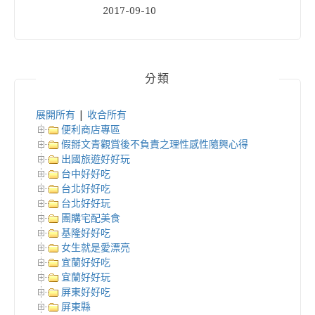
2017-09-10
分類
展開所有
|
收合所有
便利商店專區
假掰文青觀賞後不負責之理性感性隨興心得
出國旅遊好好玩
台中好好吃
台北好好吃
台北好好玩
團購宅配美食
基隆好好吃
女生就是愛漂亮
宜蘭好好吃
宜蘭好好玩
屏東好好吃
屏東縣