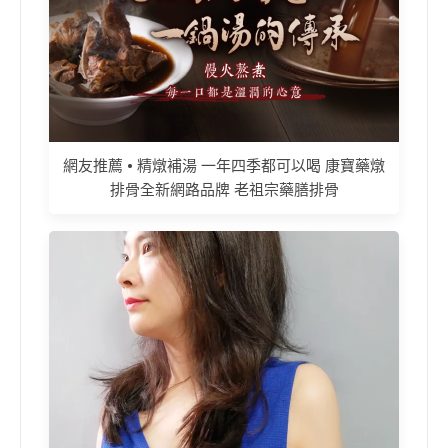
網友推薦 • 精燉補湯 一年四季都可以喝 康寶藥燉
排骨全新網路品牌 老祖宗藥膳排骨