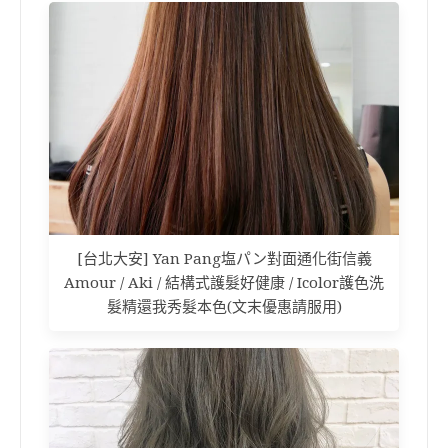
[台北大安] Yan Pang塩パン對面通化街信義
Amour / Aki / 結構式護髮好健康 / Icolor護色洗
髮精還我秀髮本色(文末優惠請服用)