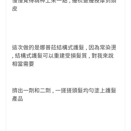
慢慢覺得精神上來一點 , 邊梳髮邊按摩到頭
皮
這次做的是娜普菈結構式護髮 , 因為常染燙
, 結構式護髮可以重建受損髮質 , 對我來說
相當需要
擠出一劑和二劑 , 一搓搓頭髮均勻塗上護髮
產品