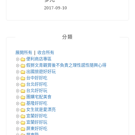
2017-09-10
分類
展開所有
|
收合所有
便利商店專區
假掰文青觀賞後不負責之理性感性隨興心得
出國旅遊好好玩
台中好好吃
台北好好吃
台北好好玩
團購宅配美食
基隆好好吃
女生就是愛漂亮
宜蘭好好吃
宜蘭好好玩
屏東好好吃
屏東縣