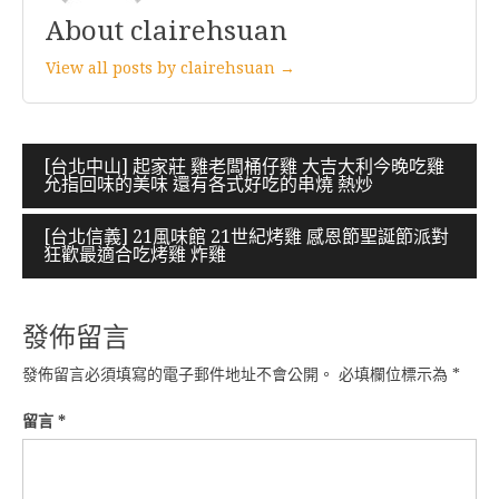
About clairehsuan
View all posts by clairehsuan →
文
[台北中山] 起家莊 雞老闆桶仔雞 大吉大利今晚吃雞
允指回味的美味 還有各式好吃的串燒 熱炒
章
導
[台北信義] 21風味館 21世紀烤雞 感恩節聖誕節派對
狂歡最適合吃烤雞 炸雞
覽
發佈留言
發佈留言必須填寫的電子郵件地址不會公開。
必填欄位標示為
*
留言
*