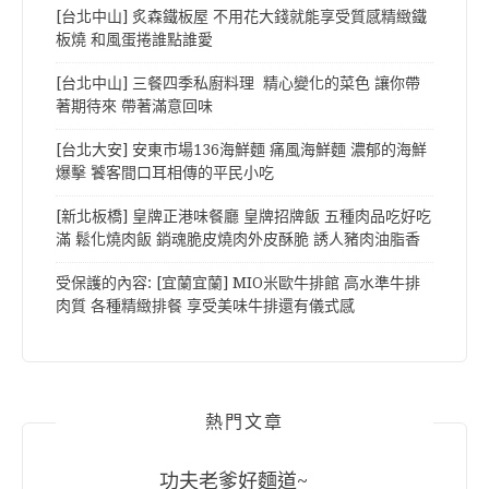
[台北中山] 炙森鐵板屋 不用花大錢就能享受質感精緻鐵
板燒 和風蛋捲誰點誰愛
[台北中山] 三餐四季私廚料理 精心變化的菜色 讓你帶
著期待來 帶著滿意回味
[台北大安] 安東市場136海鮮麵 痛風海鮮麵 濃郁的海鮮
爆擊 饕客間口耳相傳的平民小吃
[新北板橋] 皇牌正港味餐廳 皇牌招牌飯 五種肉品吃好吃
滿 鬆化燒肉飯 銷魂脆皮燒肉外皮酥脆 誘人豬肉油脂香
受保護的內容: [宜蘭宜蘭] MIO米歐牛排館 高水準牛排
肉質 各種精緻排餐 享受美味牛排還有儀式感
熱門文章
功夫老爹好麵道~