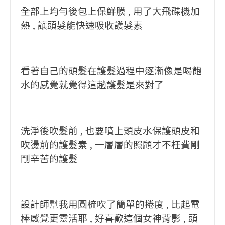
全部上均勻後包上保鮮膜 , 用了大飛碟機加
熱 , 讓頭髮能快速吸收護髮素
看著自己的頭髮在護髮過程中逐漸像是喝飽
水的感覺就覺得這趟護髮是來對了
洗淨後吹髮前 , 也要噴上頭皮水保護頭皮和
吹燙前的護髮素 , 一層層的照顧才不枉費剛
剛辛苦的護髮
設計師幫我用圓梳吹了簡單的捲度 , 比起電
棒感覺更靈活耶 , 好喜歡這個女神背影 , 頭