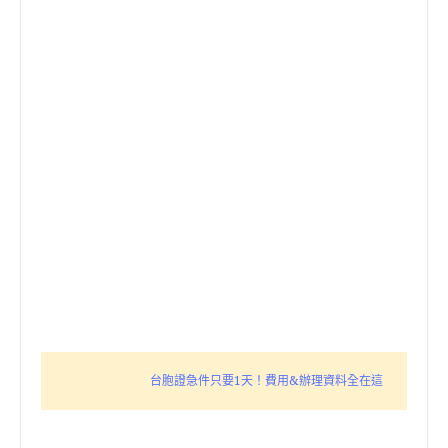
台胞證急件只要1天！費用&辦理資料全在這