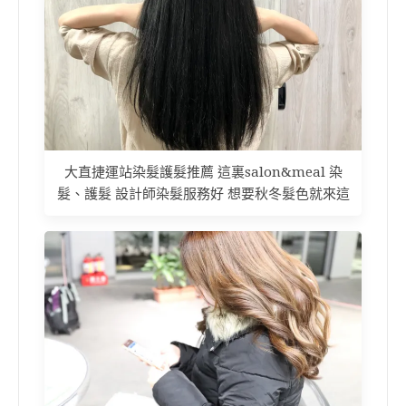
大直捷運站染髮護髮推薦 這裏salon&meal 染
髮、護髮 設計師染髮服務好 想要秋冬髮色就來這