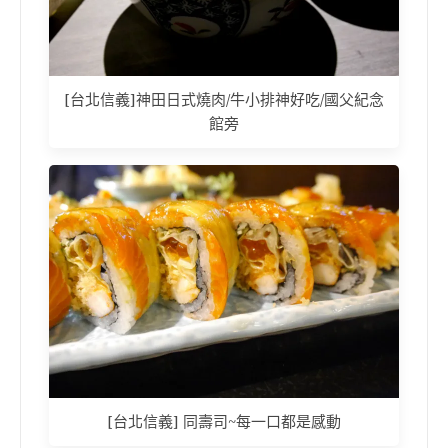
[台北信義]神田日式燒肉/牛小排神好吃/國父紀念
館旁
[台北信義] 同壽司~每一口都是感動