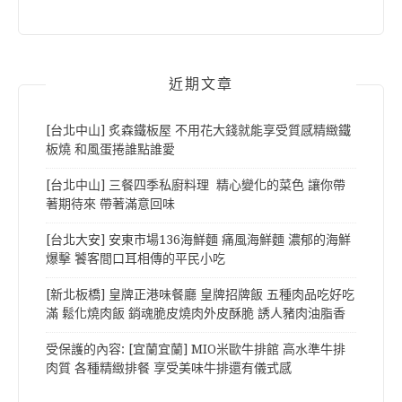
近期文章
[台北中山] 炙森鐵板屋 不用花大錢就能享受質感精緻鐵
板燒 和風蛋捲誰點誰愛
[台北中山] 三餐四季私廚料理 精心變化的菜色 讓你帶
著期待來 帶著滿意回味
[台北大安] 安東市場136海鮮麵 痛風海鮮麵 濃郁的海鮮
爆擊 饕客間口耳相傳的平民小吃
[新北板橋] 皇牌正港味餐廳 皇牌招牌飯 五種肉品吃好吃
滿 鬆化燒肉飯 銷魂脆皮燒肉外皮酥脆 誘人豬肉油脂香
受保護的內容: [宜蘭宜蘭] MIO米歐牛排館 高水準牛排
肉質 各種精緻排餐 享受美味牛排還有儀式感