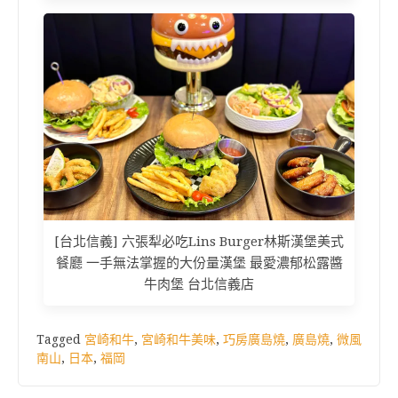
[台北信義] 六張犁必吃Lins Burger林斯漢堡美式
餐廳 一手無法掌握的大份量漢堡 最愛濃郁松露醬
牛肉堡 台北信義店
Tagged
宮崎和牛
,
宮崎和牛美味
,
巧房廣島燒
,
廣島燒
,
微風
南山
,
日本
,
福岡