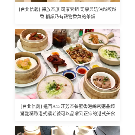
[台北信義] 裸放茶旅 司康套組 司康與奶油越咬越
香 稻韻乃有穀物香氣的茶韻
[台北信義] 遠百A13旺芳茶餐廳香港綿密粥品超
驚艷精緻港式讓老饕可以品嚐到正宗的港式美食