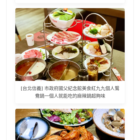
[台北信義] 市政府國父紀念館美食紅九九個人鴛
鴦鍋一個人就能吃的麻辣鍋超夠味