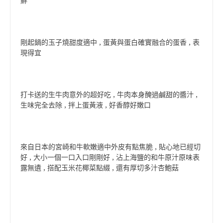
鮮
剛起鍋的玉子燒甜度適中 , 蛋黃與蛋白確實融合的蛋香 , 表
現得宜
打卡送的生牛肉意外的超好吃 , 牛肉本身醃過鹹甜的醬汁 ,
生味完全去除 , 拌上蛋黃液 , 好香醇好嫩口
來自日本的宮崎和牛軟嫩適中外皮有點焦脆 , 貼心地已經切
好 , 大小一個一口入口剛剛好 , 沾上海鹽的和牛原汁原味表
露無遺 , 搭配玉米花椰菜點綴 , 還有厚切多汁杏鮑菇