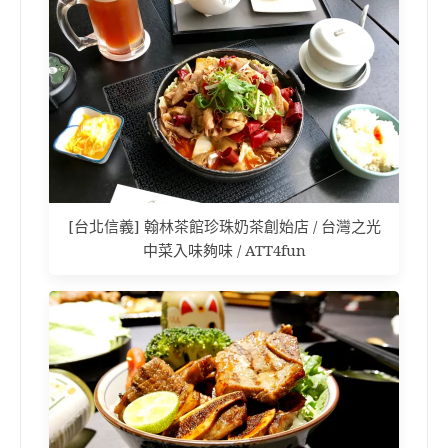
[台北信義] 翰林茶館珍珠奶茶創始店 / 台灣之光
中菜入味夠味 / ATT4fun