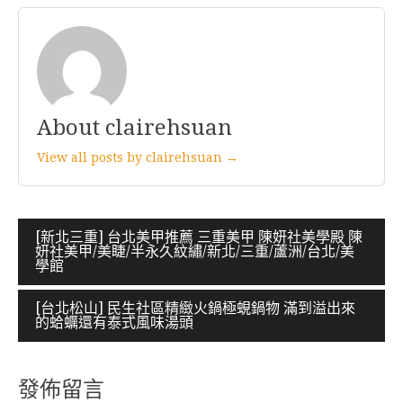
About clairehsuan
View all posts by clairehsuan →
文
[新北三重] 台北美甲推薦 三重美甲 陳妍社美學殿 陳
妍社美甲/美睫/半永久紋繡/新北/三重/蘆洲/台北/美
章
學館
導
[台北松山] 民生社區精緻火鍋極蜆鍋物 滿到溢出來
覽
的蛤蠣還有泰式風味湯頭
發佈留言