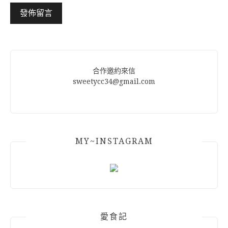
Alternative:
合作邀約來信
sweetycc34@gmail.com
MY~INSTAGRAM
愛食記