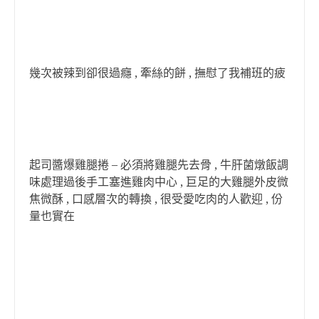
幾次被辣到卻很過癮 , 牽絲的餅 , 撫慰了我補班的疲
起司醬爆雞腿捲 – 必須將雞腿先去骨 , 牛肝菌燉飯調
味處理過後手工塞進雞肉中心 , 巨足的大雞腿外皮微
焦微酥 , 口感層次的轉換 , 很受愛吃肉的人歡迎 , 份
量也實在