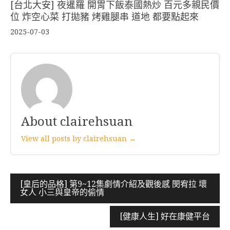
[台北大安] 夜暹羅 開胃下飯泰國熱炒 百元多親民價
位 炸空心菜 打拋豬 烤雞腿串 道地 都要點起來
2025-07-03
About clairehsuan
View all posts by clairehsuan →
文
[皇后的品格] 第9~12集劇情介紹及觀後感 閔宥拉 壞
女人 小三與皇帝的偷情
章
導
[健康人生] 好在康健平台