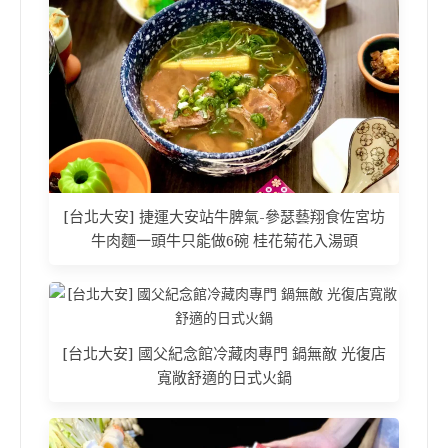
[台北大安] 捷運大安站牛脾氣-參瑟藝翔食佐宮坊
牛肉麵一頭牛只能做6碗 桂花菊花入湯頭
[台北大安] 國父紀念館冷藏肉專門 鍋無敵 光復店
寬敞舒適的日式火鍋