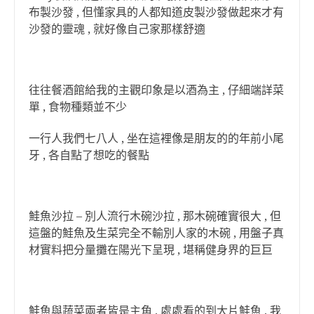
布製沙發 , 但懂家具的人都知道皮製沙發做起來才有
沙發的靈魂 , 就好像自己家那樣舒適
往往餐酒館給我的主觀印象是以酒為主 , 仔細端詳菜
單 , 食物種類並不少
一行人我們七八人 , 坐在這裡像是朋友的的年前小尾
牙 , 各自點了想吃的餐點
鮭魚沙拉 – 別人流行木碗沙拉 , 那木碗確實很大 , 但
這盤的鮭魚及生菜完全不輸別人家的木碗 , 用盤子真
材實料把分量攤在陽光下呈現 , 堪稱健身界的巨巨
鮭魚與蔬菜兩者皆是主角 , 處處看的到大片鮭魚 , 我