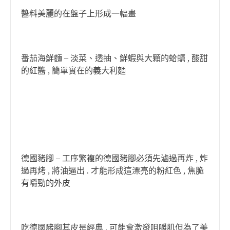
醬料美麗的在盤子上形成一幅畫
番茄海鮮麵 – 淡菜、透抽、鮮蝦與大顆的蛤蠣 , 酸甜
的紅醬 , 簡單實在的義大利麵
德國豬腳 – 工序繁複的德國豬腳必須先滷過再炸 , 炸
過再烤 , 將油逼出 . 才能形成這漂亮的粉紅色 , 焦脆
有嚼勁的外皮
吃德國豬腳其皮是經典 , 可能會激發咀嚼肌但為了美