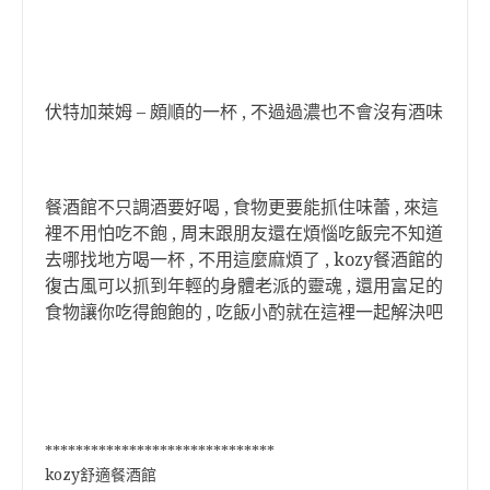
伏特加萊姆 – 頗順的一杯 , 不過過濃也不會沒有酒味
餐酒館不只調酒要好喝 , 食物更要能抓住味蕾 , 來這
裡不用怕吃不飽 , 周末跟朋友還在煩惱吃飯完不知道
去哪找地方喝一杯 , 不用這麼麻煩了 , kozy餐酒館的
復古風可以抓到年輕的身體老派的靈魂 , 還用富足的
食物讓你吃得飽飽的 , 吃飯小酌就在這裡一起解決吧
******************************
kozy舒適餐酒館