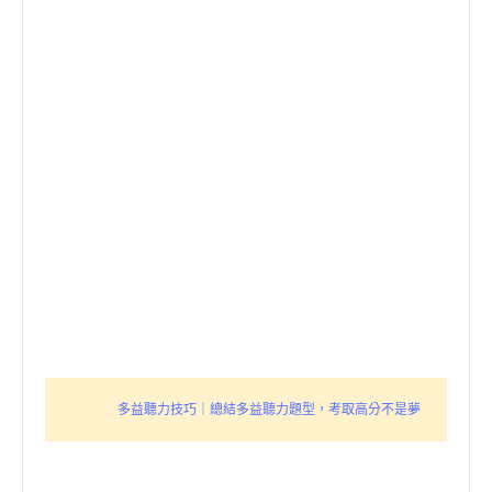
多益聽力技巧｜總結多益聽力題型，考取高分不是夢