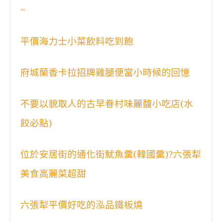
~
平價海力士小菜飲料吃到飽
府城蘭香卡拉招牌雞腿便當小時候的回憶
不要以貌取人的古早眷村味麗馥小吃店(水
餃必點)
位於安居街的通化街魷魚羹(韓國羹)?六張犁
美食高麗菜超甜
六張犁平價好吃的泓品鐵板燒