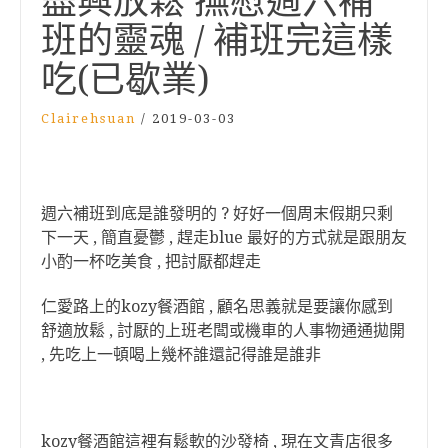
盡興放鬆 撫慰週六補
班的靈魂 / 補班完這樣
吃(已歇業)
Clairehsuan
/
2019-03-03
週六補班到底是誰發明的 ? 好好一個周末假期只剩
下一天 , 簡直憂鬱 , 趕走blue 最好的方式就是跟朋友
小酌一杯吃美食 , 把討厭都趕走
仁愛路上的kozy餐酒館 , 顧名思義就是要讓你感到
舒適放鬆 , 討厭的上班老闆或機車的人事物通通拋開
, 先吃上一頓喝上幾杯誰還記得誰是誰非
kozy餐酒館這裡有鬆軟的沙發椅 , 現在文青店很多