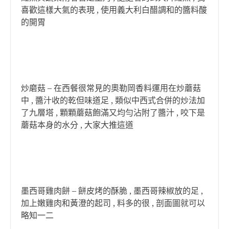
喜歡這樣大氣的表現 , 使用義大利白醋調和的醬料酸
的開胃
炒磨菇 – 在西餐很常見的奧勒岡香料運用在炒蘑菇
中 , 醬汁收的乾但味道足 , 類似中西式合併的炒法加
了九層塔 , 顆顆蘑菇飽滿又均勻沾附了醬汁 , 咬下是
蘑菇本身的水分 , 大家大推這道
墨西哥雞肉餅 – 餅皮烤的酥脆 , 墨西哥辣椒放的足 ,
加上嫩雞肉和黃澄的起司 , 料多的很 , 剖面圖就可以
略知一二