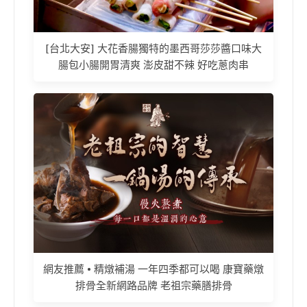
[台北大安] 大花香腸獨特的墨西哥莎莎醬口味大
腸包小腸開胃清爽 澎皮甜不辣 好吃蔥肉串
網友推薦 • 精燉補湯 一年四季都可以喝 康寶藥燉
排骨全新網路品牌 老祖宗藥膳排骨