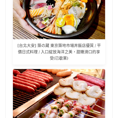
[台北大安] 築の藏 東京築地市場丼飯店優質 / 平
價日式料理 / 入口綻放海洋之美，甜嫩滑口的享
受(已歇業)