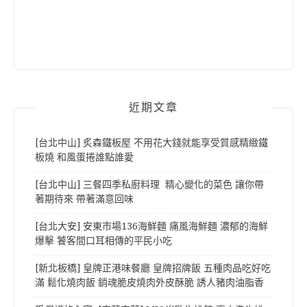
近期文章
[台北中山] 炙森鐵板屋 不用花大錢就能享受質感精緻鐵
板燒 和風蛋捲誰點誰愛
[台北中山] 三餐四季私廚料理 精心變化的菜色 讓你帶
著期待來 帶著滿意回味
[台北大安] 安東市場136海鮮麵 痛風海鮮麵 濃郁的海鮮
爆擊 饕客間口耳相傳的平民小吃
[新北板橋] 皇牌正港味餐廳 皇牌招牌飯 五種肉品吃好吃
滿 鬆化燒肉飯 銷魂脆皮燒肉外皮酥脆 誘人豬肉油脂香