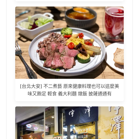
[台北大安] 不二煮藝 原來健康料理也可以這麼美
味又飽足 輕食 義大利麵 燉飯 披薩通通有