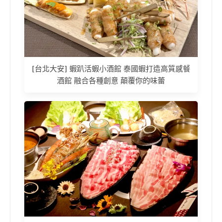
[台北大安] 蝦趴活蝦小酒館 泰國蝦打造高質感餐
酒館 融合各種創意 顛覆你的味蕾