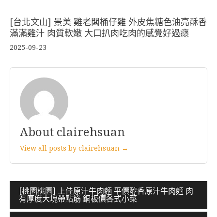
[台北文山] 景美 雞老闆桶仔雞 外皮焦糖色油亮酥香
滿滿雞汁 肉質軟嫩 大口扒肉吃肉的感覺好過癮
2025-09-23
About clairehsuan
View all posts by clairehsuan →
文
[桃園桃園] 上佳原汁牛肉麵 平價醇香原汁牛肉麵 肉
有厚度大塊帶點筋 銅板價各式小菜
章