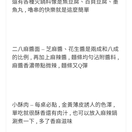
還有各種火鍋料像是魚豆腐、百頁豆腐、墨
魚丸 , 嚕串的快樂就是這麼簡單
二八麻醬面 – 芝麻醬、花生醬是兩成和八成
的比例 , 再加上麻辣醬 , 麵條均勻沾附醬料 ,
麻醬香濃帶點微辣 , 麵條又Q彈
小酥肉 – 每桌必點 , 金黃薄皮誘人的色澤 ,
單吃就很酥香還有肉汁 , 也可以放入麻辣鍋
涮煮一下 , 多了香麻滋味