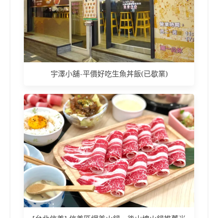
宇澤小舖-平價好吃生魚丼飯(已歇業)