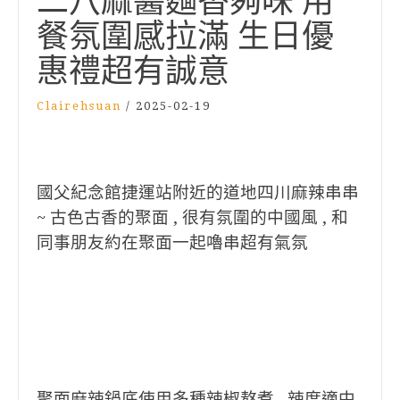
二八麻醬麵香夠味 用
餐氛圍感拉滿 生日優
惠禮超有誠意
Clairehsuan
/
2025-02-19
國父紀念館捷運站附近的道地四川麻辣串串
~ 古色古香的聚面 , 很有氛圍的中國風 , 和
同事朋友約在聚面一起嚕串超有氣氛
聚面麻辣鍋底使用多種辣椒熬煮 , 辣度適中