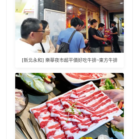
[新北永和] 樂華夜市超平價好吃牛排~東方牛排