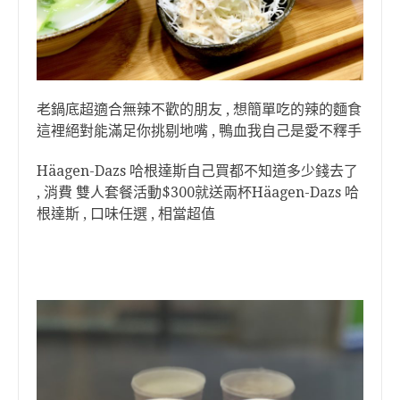
老鍋底超適合無辣不歡的朋友 , 想簡單吃的辣的麵食
這裡絕對能滿足你挑剔地嘴 , 鴨血我自己是愛不釋手
Häagen-Dazs 哈根達斯自己買都不知道多少錢去了
, 消費 雙人套餐活動$300就送兩杯Häagen-Dazs 哈
根達斯 , 口味任選 , 相當超值