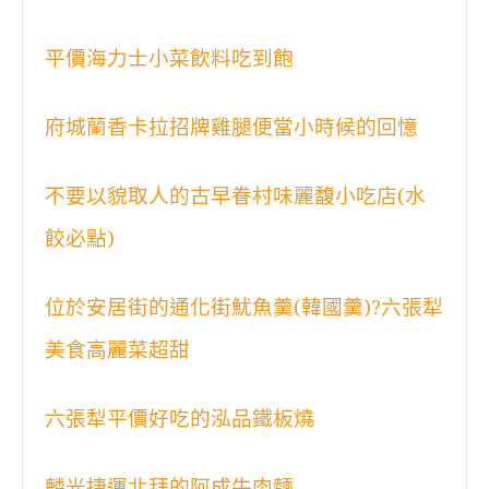
平價海力士小菜飲料吃到飽
府城蘭香卡拉招牌雞腿便當小時候的回憶
不要以貌取人的古早眷村味麗馥小吃店(水
餃必點)
位於安居街的通化街魷魚羹(韓國羹)?六張犁
美食高麗菜超甜
六張犁平價好吃的泓品鐵板燒
麟光捷運北拜的阿成牛肉麵