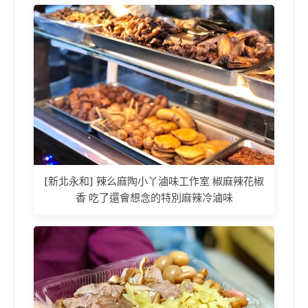
[新北永和] 辣么麻陶小丫滷味工作室 椒麻辣花椒
香 吃了還會想念的特別麻辣冷滷味