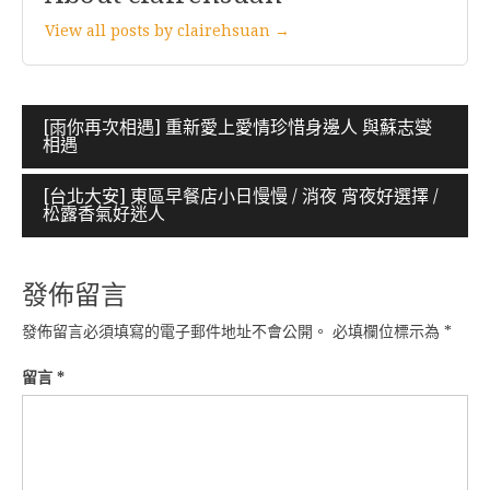
View all posts by clairehsuan →
文
[雨你再次相遇] 重新愛上愛情珍惜身邊人 與蘇志燮
相遇
章
導
[台北大安] 東區早餐店小日慢慢 / 消夜 宵夜好選擇 /
松露香氣好迷人
覽
發佈留言
發佈留言必須填寫的電子郵件地址不會公開。
必填欄位標示為
*
留言
*