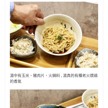
湯中有玉米、豬肉片、火鍋料 , 湯真的有種老火煨過
的香氣