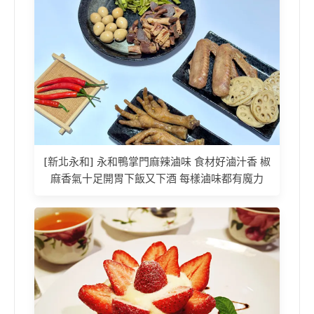
[新北永和] 永和鴨掌門麻辣滷味 食材好滷汁香 椒
麻香氣十足開胃下飯又下酒 每樣滷味都有魔力