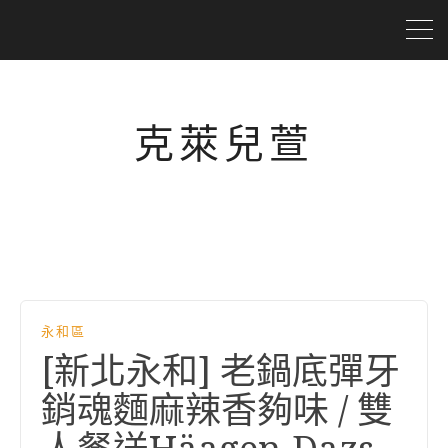
克萊兒萱
永和區
[新北永和] 老鍋底彈牙
銷魂麵麻辣香夠味 / 雙