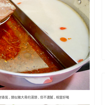
香氣 , 類似豬大骨的湯頭 , 但不濃膩 , 相當好喝