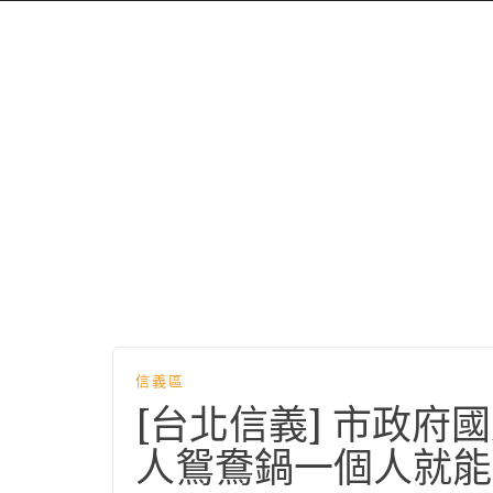
信義區
[台北信義] 市政
人鴛鴦鍋一個人就能