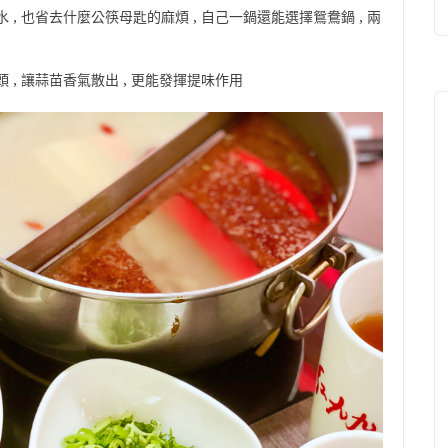
, 也省去什麼公筷母匙的麻煩 , 自己一鍋還能選擇鴛鴦鍋 , 兩
 , 讓蒜苗香氣散出 , 更能發揮提味作用