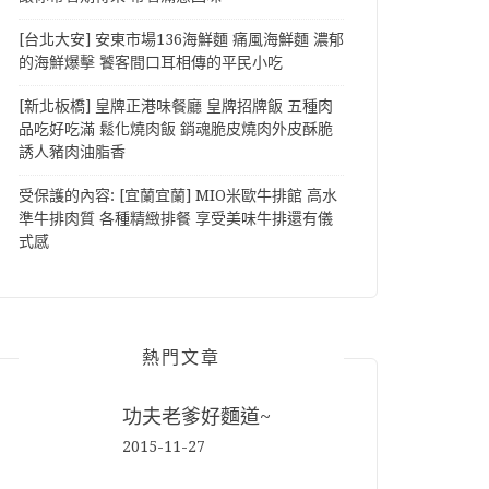
[台北大安] 安東市場136海鮮麵 痛風海鮮麵 濃郁
的海鮮爆擊 饕客間口耳相傳的平民小吃
[新北板橋] 皇牌正港味餐廳 皇牌招牌飯 五種肉
品吃好吃滿 鬆化燒肉飯 銷魂脆皮燒肉外皮酥脆
誘人豬肉油脂香
受保護的內容: [宜蘭宜蘭] MIO米歐牛排館 高水
準牛排肉質 各種精緻排餐 享受美味牛排還有儀
式感
熱門文章
功夫老爹好麵道~
2015-11-27