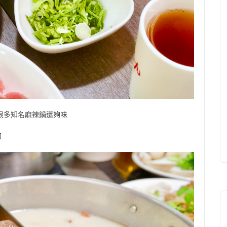
比很多知名麻辣鍋還夠味
的