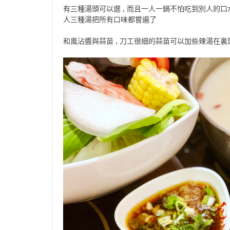
有三種湯頭可以選 , 而且一人一鍋不怕吃到別人的口水 
人三種湯把所有口味都嘗遍了
和風沾醬與蒜苗 , 刀工很細的蒜苗可以加些辣湯在裏頭