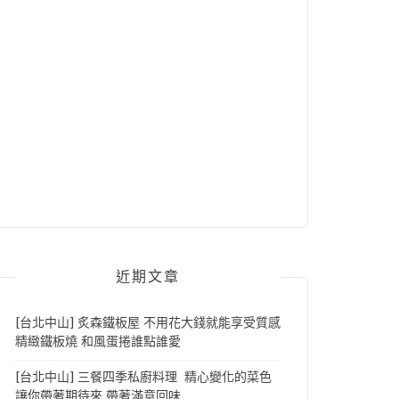
近期文章
[台北中山] 炙森鐵板屋 不用花大錢就能享受質感
精緻鐵板燒 和風蛋捲誰點誰愛
[台北中山] 三餐四季私廚料理 精心變化的菜色
讓你帶著期待來 帶著滿意回味