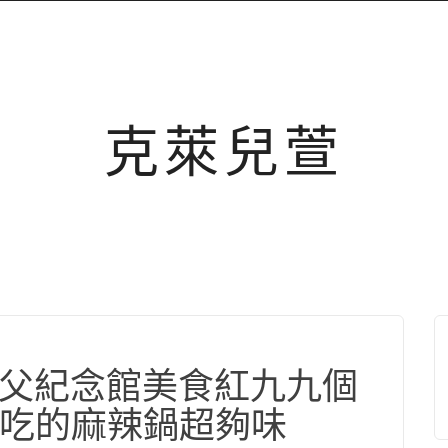
克萊兒萱
府國父紀念館美食紅九九個
吃的麻辣鍋超夠味