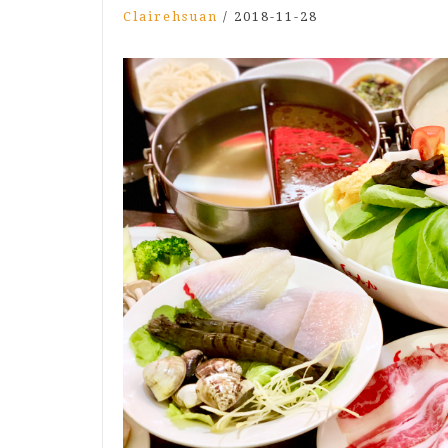
Clairehsuan
/
2018-11-28