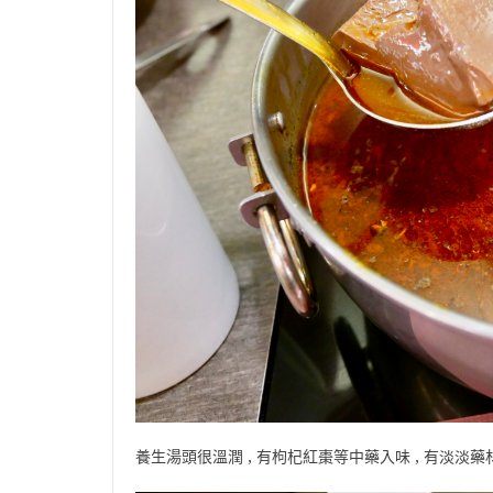
養生湯頭很溫潤 , 有枸杞紅棗等中藥入味 , 有淡淡藥材