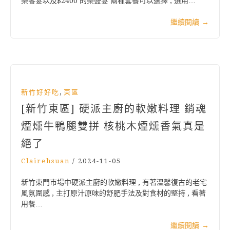
樂饗宴以及$2400 的樂盛宴 兩種套餐可以選擇 , 選用…
繼續閱讀
→
,
新竹好好吃
東區
[新竹東區] 硬派主廚的軟嫩料理 銷魂
煙燻牛鴨腿雙拼 核桃木煙燻香氣真是
絕了
Clairehsuan
/
2024-11-05
新竹東門市場中硬派主廚的軟嫩料理 , 有著溫馨復古的老宅
風氛圍感 , 主打原汁原味的舒肥手法及對食材的堅持 , 看著
用餐…
繼續閱讀
→