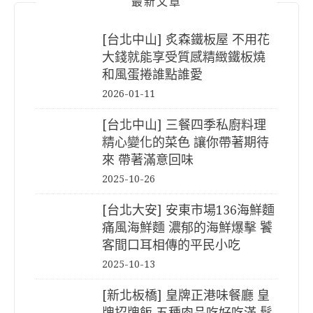
最新文章
[台北中山] 炙森鐵板屋 不用花
大錢就能享受質感精緻鐵板燒
和風蛋捲誰點誰愛
2026-01-11
[台北中山] 三餐四季私廚料理
精心變化的菜色 讓你帶著期待
來 帶著滿意回味
2025-10-26
[台北大安] 安東市場136海鮮麵
痛風海鮮麵 濃郁的海鮮爆擊 饕
客間口耳相傳的平民小吃
2025-10-13
[新北板橋] 皇牌正港味餐廳 皇
牌招牌飯 五種肉品吃好吃滿 鬆