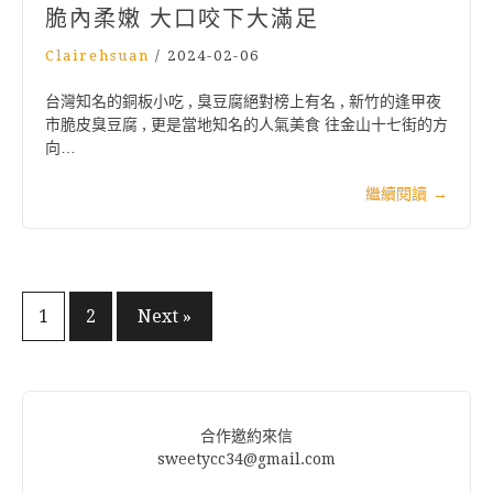
脆內柔嫩 大口咬下大滿足
Clairehsuan
/
2024-02-06
台灣知名的銅板小吃 , 臭豆腐絕對榜上有名 , 新竹的逢甲夜
市脆皮臭豆腐 , 更是當地知名的人氣美食 往金山十七街的方
向…
繼續閱讀
→
文
1
2
Next »
章
分
頁
合作邀約來信
sweetycc34@gmail.com