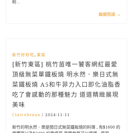
粉…
繼續閱讀
→
,
新竹好好吃
東區
[新竹東區] 桃竹苗唯一饕客網紅最愛
頂級無菜單鐵板燒 明水然．樂日式無
菜鐵板燒 A5和牛菲力入口即化油脂香
吃了會感動的那種魅力 道道精緻展現
美味
Clairehsuan
/
2024-11-11
新竹的明水然．樂是間日式無菜鐵板燒的料理 , 有$1600 的