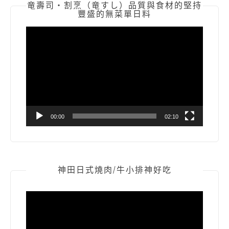
竜壽司‧割烹（竜すし）品質與食材的堅持
豐盛的無菜單日料
視
訊
播
放
器
00:00
02:10
神田日式燒肉/牛小排神好吃
視
訊
播
放