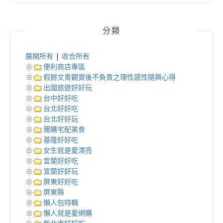
分類
展開所有
|
收合所有
便利商店專區
假掰文青觀賞後不負責之理性感性隨興心得
出國旅遊好好玩
台中好好吃
台北好好吃
台北好好玩
團購宅配美食
基隆好好吃
女生就是愛漂亮
宜蘭好好吃
宜蘭好好玩
屏東好好吃
屏東縣
懶人包特輯
懶人就是愛網購