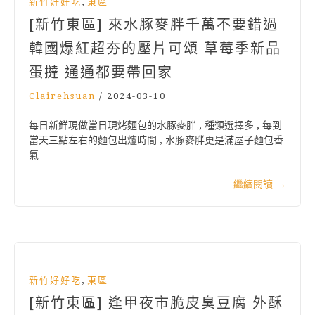
,
新竹好好吃
東區
[新竹東區] 來水豚麥胖千萬不要錯過
韓國爆紅超夯的壓片可頌 草莓季新品
蛋撻 通通都要帶回家
Clairehsuan
/
2024-03-10
每日新鮮現做當日現烤麵包的水豚麥胖 , 種類選擇多 , 每到
當天三點左右的麵包出爐時間 , 水豚麥胖更是滿屋子麵包香
氣 …
繼續閱讀
→
,
新竹好好吃
東區
[新竹東區] 逢甲夜市脆皮臭豆腐 外酥