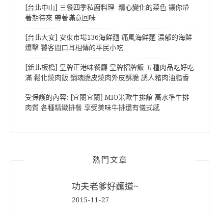
[台北中山] 三餐四季私廚料理 精心變化的菜色 讓你帶
著期待來 帶著滿意回味
[台北大安] 安東市場136海鮮麵 痛風海鮮麵 濃郁的海鮮
爆擊 饕客間口耳相傳的平民小吃
[新北板橋] 皇牌正港味餐廳 皇牌招牌飯 五種肉品吃好吃
滿 鬆化燒肉飯 銷魂脆皮燒肉外皮酥脆 誘人豬肉油脂香
受保護的內容: [宜蘭宜蘭] MIO米歐牛排館 高水準牛排
肉質 各種精緻排餐 享受美味牛排還有儀式感
熱門文章
功夫老爹好麵道~
2015-11-27