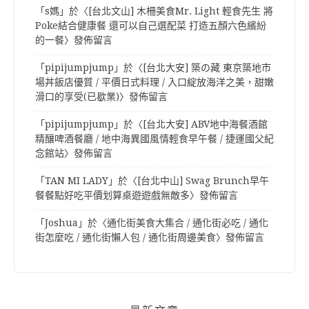
「
s媽
」於〈
[台北文山] 木柵美食Mr. Light 輕食先生 將
Poke結合健康餐 還可以自己選配菜 打造五顏六色繽紛
的一餐
〉發佈留言
「
pipijumpjump
」於〈
[台北大安] 築の藏 東京築地市
場丼飯店優質 / 平價日式料理 / 入口綻放海洋之美，甜嫩
滑口的享受(已歇業)
〉發佈留言
「
pipijumpjump
」於〈
[台北大安] ABV地中海餐酒館
精釀啤酒餐廳 / 地中海異國風情輕食早午餐 / 捷運國父紀
念館站
〉發佈留言
「
TAN MI LADY
」於〈
[台北中山] Swag Brunch早午
餐餐點好吃平價划算桌遊遊戲無敵多
〉發佈留言
「
Joshua
」於〈
通化街美食大集合 / 通化街必吃 / 通化
街怎麼吃 / 通化街懶人包 / 通化街周邊美食
〉發佈留言