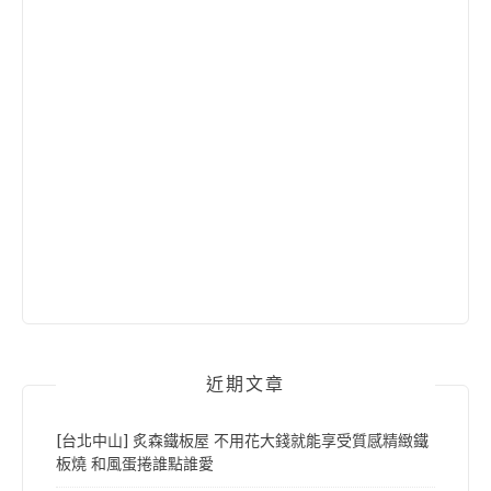
近期文章
[台北中山] 炙森鐵板屋 不用花大錢就能享受質感精緻鐵
板燒 和風蛋捲誰點誰愛