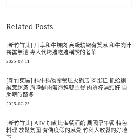
Related Posts
[新竹竹北] 川阜和牛燒肉 高級精緻有質感 和牛肉汁
嶄露無遺 專人代烤邊吃邊稱讚的奢華
2025-08-11
[新竹東區] 鍋牛鍋物露營風火鍋店 肉蛋糕 抓蛤蜊
誠意超滿 海陸鍋肉盤海鮮雙主餐 肉質棒湯頭好 自
助吧時蔬多
2025-07-23
[新竹竹北] ABV 加勒比海餐酒館 異國早午餐 特色
料理 放鬆氛圍 有偽度假的感覺 竹科人放鬆的好地
方