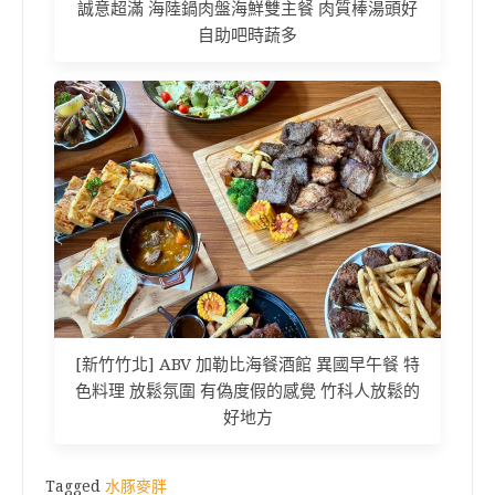
誠意超滿 海陸鍋肉盤海鮮雙主餐 肉質棒湯頭好
自助吧時蔬多
[新竹竹北] ABV 加勒比海餐酒館 異國早午餐 特
色料理 放鬆氛圍 有偽度假的感覺 竹科人放鬆的
好地方
Tagged
水豚麥胖