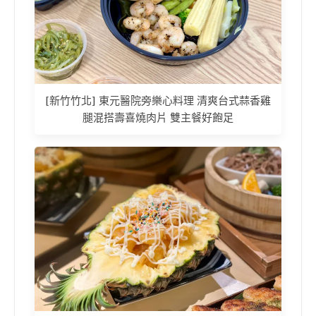
[新竹竹北] 東元醫院旁樂心料理 清爽台式蒜香雞
腿混搭壽喜燒肉片 雙主餐好飽足