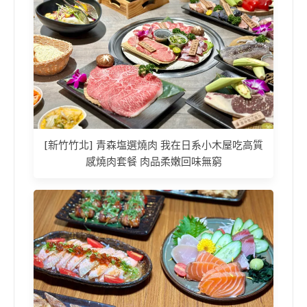
[新竹竹北] 青森塩選燒肉 我在日系小木屋吃高質
感燒肉套餐 肉品柔嫩回味無窮