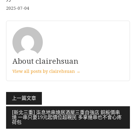
2025-07-04
About clairehsuan
View all posts by clairehsuan →
文
上一篇文章
章
[新北三重] 柒息地串燒居酒屋三重自強店 銅板價串
導
燒 一串只要19元起價位超親民 多拿幾串也不會心疼
荷包
覽