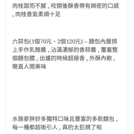
肉桂甜而不膩 , 咬開後酥香帶有綿密的口感
, 肉桂香氣柔順十足
六蒜包(1個70元、2個120元) – 麵包內層擠
上手作乳酪醬 , 沾滿濃郁的香蒜醬 , 覆蓋整
個麵包體 , 出爐的時候超級香 , 外酥內軟 ,
簡直人間美味
水豚麥胖好多獨特口味且豐富的多款麵包 ,
每一種都超吸引人 , 真的太犯規了啦