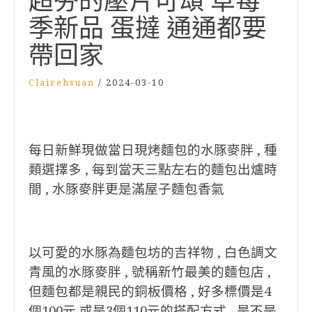
超夯的壓片可頌 草莓
季新品 蛋撻 通通都要
帶回家
Clairehsuan
/
2024-03-10
每日新鮮現做當日現烤麵包的水豚麥胖 , 種
類選擇多 , 每到當天三點左右的麵包出爐時
間 , 水豚麥胖更是滿屋子麵包香氣
以可愛的水豚為麵包坊的吉祥物 , 白色調文
青風的水豚麥胖 , 號稱新竹最美的麵包店 ,
但麵包都是親民的銅板價格 , 好多標價是4
個100元 或是3個110元的搭配方式 , 是不是