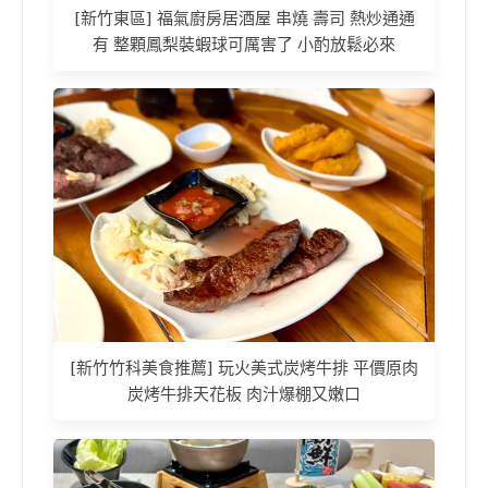
[新竹東區] 福氣廚房居酒屋 串燒 壽司 熱炒通通
有 整顆鳳梨裝蝦球可厲害了 小酌放鬆必來
[新竹竹科美食推薦] 玩火美式炭烤牛排 平價原肉
炭烤牛排天花板 肉汁爆棚又嫩口