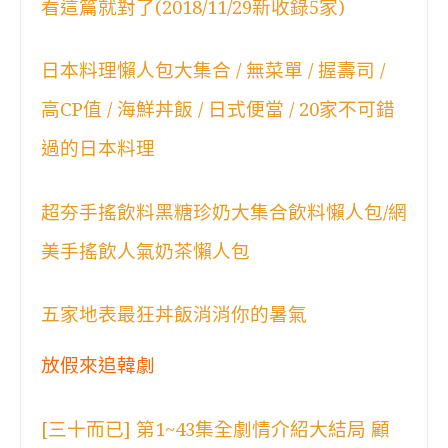
看這篇就對了(2018/11/29新收錄5家)
日本料理懶人包大集合 / 無菜單 / 握壽司 /
高CP值 / 海鮮丼飯 / 日式便當 / 20家不可錯
過的日本料理
超夯手搖飲料黑糖珍奶大集合飲料懶人包/網
美手搖飲人氣奶茶懶人包
五家地表最狂丼飯消消你的暑氣
放假來追韓劇
[三十而已] 第1~43集全劇情介紹大結局 顧