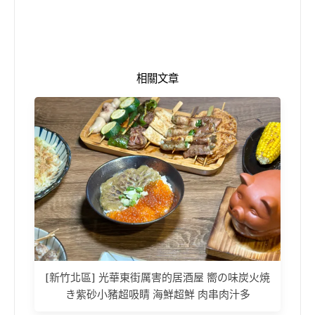
相關文章
[新竹北區] 光華東街厲害的居酒屋 嚮の味炭火焼
き紫砂小豬超吸睛 海鮮超鮮 肉串肉汁多