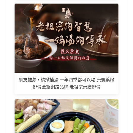
網友推薦 • 精燉補湯 一年四季都可以喝 康寶藥燉
排骨全新網路品牌 老祖宗藥膳排骨