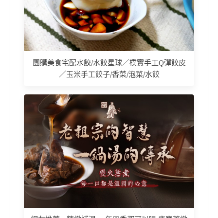
團購美食宅配水餃/水餃星球／樸實手工Q彈餃皮
／玉米手工餃子/香菜/泡菜/水餃