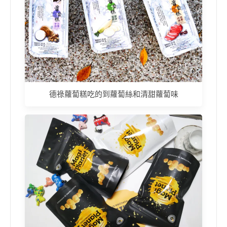
德祿蘿蔔糕吃的到蘿蔔絲和清甜蘿蔔味