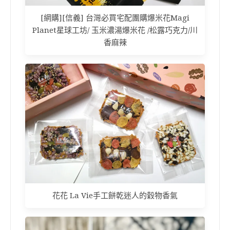
[網購][信義] 台灣必買宅配團購爆米花Magi
Planet星球工坊/ 玉米濃湯爆米花 /松露巧克力/川
香麻辣
花花 La Vie手工餅乾迷人的穀物香氣