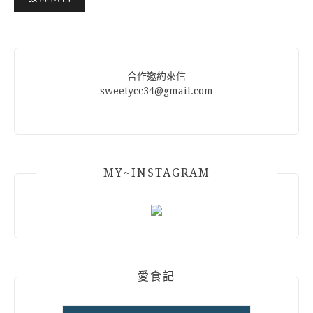
Alternative:
合作邀約來信
sweetycc34@gmail.com
MY~INSTAGRAM
愛食記