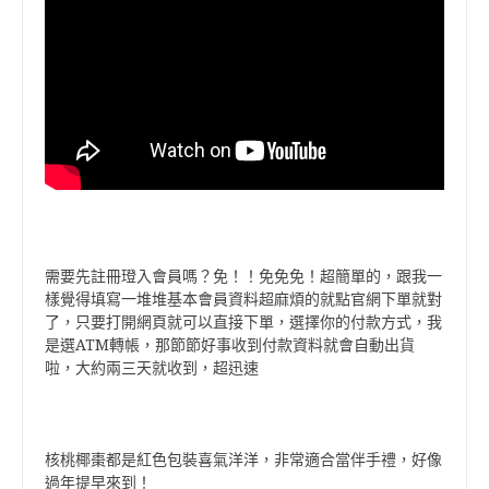
需要先註冊璒入會員嗎？免！！免免免！超簡單的，跟我一
樣覺得填寫一堆堆基本會員資料超麻煩的就點官網下單就對
了，只要打開網頁就可以直接下單，選擇你的付款方式，我
是選ATM轉帳，那節節好事收到付款資料就會自動出貨
啦，大約兩三天就收到，超迅速
核桃椰棗都是紅色包裝喜氣洋洋，非常適合當伴手禮，好像
過年提早來到！