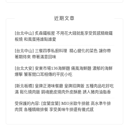
近期文章
[台北中山] 炙森鐵板屋 不用花大錢就能享受質感精緻鐵
板燒 和風蛋捲誰點誰愛
[台北中山] 三餐四季私廚料理 精心變化的菜色 讓你帶
著期待來 帶著滿意回味
[台北大安] 安東市場136海鮮麵 痛風海鮮麵 濃郁的海鮮
爆擊 饕客間口耳相傳的平民小吃
[新北板橋] 皇牌正港味餐廳 皇牌招牌飯 五種肉品吃好吃
滿 鬆化燒肉飯 銷魂脆皮燒肉外皮酥脆 誘人豬肉油脂香
受保護的內容: [宜蘭宜蘭] MIO米歐牛排館 高水準牛排
肉質 各種精緻排餐 享受美味牛排還有儀式感