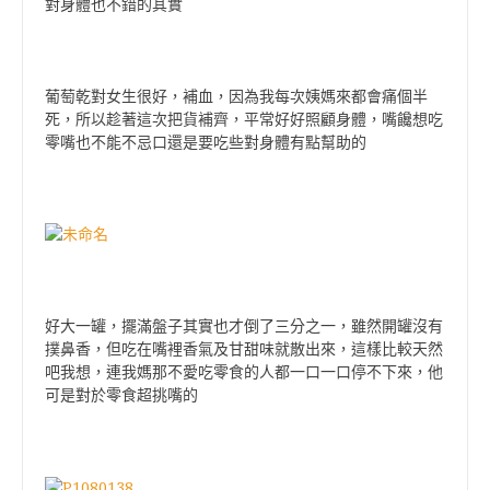
對身體也不錯的其實
葡萄乾對女生很好，補血，因為我每次姨媽來都會痛個半
死，所以趁著這次把貨補齊，平常好好照顧身體，嘴饞想吃
零嘴也不能不忌口還是要吃些對身體有點幫助的
好大一罐，擺滿盤子其實也才倒了三分之一，雖然開罐沒有
撲鼻香，但吃在嘴裡香氣及甘甜味就散出來，這樣比較天然
吧我想，連我媽那不愛吃零食的人都一口一口停不下來，他
可是對於零食超挑嘴的