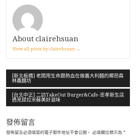
About clairehsuan
View all posts by clairehsuan →
文
[新北板橋] 老闆用生命跟熱血在做義大利麵的椰芭森
林義麵坊
章
導
[台北中正] 二訪TakeOut Burger&Cafe-忠孝新生店
遇見提拉米蘇美好滋味
覽
發佈留言
發佈留言必須填寫的電子郵件地址不會公開。
必填欄位標示為
*