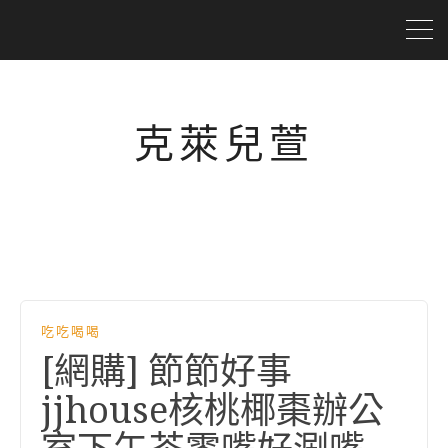
克萊兒萱
吃吃喝喝
[網購] 節節好事
jjhouse核桃椰棗辦公