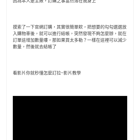
因為本人是主揪，訂購之事當然落在我身上
摸索了一下官網訂購，其實很簡單欸，把想要的勾勾選選放
入購物車後，就可以進行結帳，突然發現不夠怎麼辦，就在
訂單這增加數量嘍，那如果買太多勒？一樣在這裡可以減少
數量，然後就去結帳了
看影片你就秒懂怎麼訂拉~影片教學