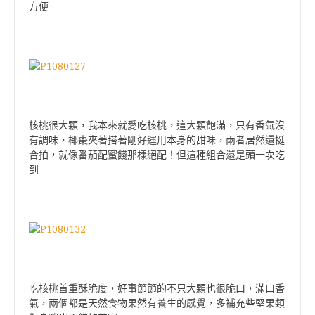
方便
核桃很大顆，我本來就愛吃核桃，這大顆飽滿，只有香氣沒
有調味，椰棗夾著搭著剛好運用本身的甜味，兩者居然還挺
合拍，就像番茄配蜜餞那樣絕配！但這種組合還是頭一次吃
到
吃核桃首重酥脆度，好事節節的不只大顆也很脆口，滿口香
氣，兩個都是天然食物果然有養生的感覺，多補充些堅果類