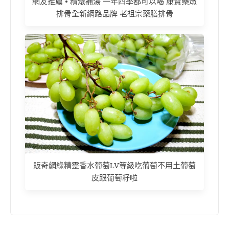
網友推薦 • 精燉補湯 一年四季都可以喝 康寶藥燉
排骨全新網路品牌 老祖宗藥膳排骨
販奇網綠精靈香水葡萄LV等級吃葡萄不用土葡萄
皮跟葡萄籽啦