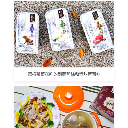
德祿蘿蔔糕吃的到蘿蔔絲和清甜蘿蔔味