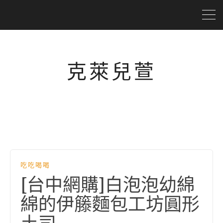
克萊兒萱
吃吃喝喝
[台中網購]白泡泡幼綿
綿的伊籐麵包工坊圓形