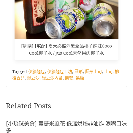
[網購] [宅配] 夏天必備消暑聖品椰子妹妹Coco
Cool椰子水 / Jus Cool天然果肉椰子水
Tagged
伊籐麵包
,
伊籐麵包工坊
,
圓形
,
圓形土司
,
土司
,
柳
橙香菲
,
綠豆沙
,
綠豆沙內餡
,
餅乾
,
黑糖
Related Posts
[小琉球美食] 寶哥米麻花 低溫烘焙非油炸 涮嘴口味
多