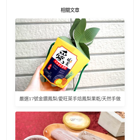
相關文章
嚴選17號金鑽鳳梨/愛旺萊手焙鳳梨果乾/天然手做