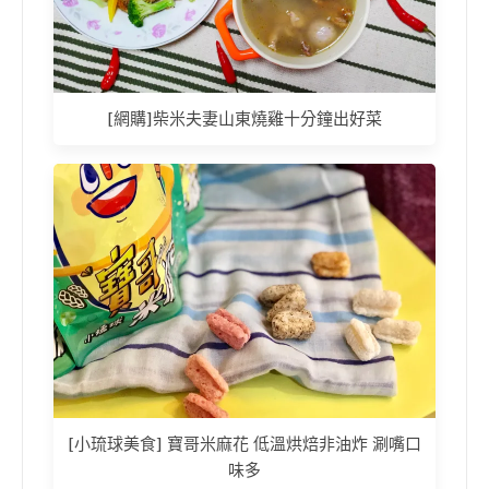
[網購]柴米夫妻山東燒雞十分鐘出好菜
[小琉球美食] 寶哥米麻花 低溫烘焙非油炸 涮嘴口
味多