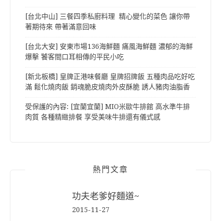
[台北中山] 三餐四季私廚料理 精心變化的菜色 讓你帶
著期待來 帶著滿意回味
[台北大安] 安東市場136海鮮麵 痛風海鮮麵 濃郁的海鮮
爆擊 饕客間口耳相傳的平民小吃
[新北板橋] 皇牌正港味餐廳 皇牌招牌飯 五種肉品吃好吃
滿 鬆化燒肉飯 銷魂脆皮燒肉外皮酥脆 誘人豬肉油脂香
受保護的內容: [宜蘭宜蘭] MIO米歐牛排館 高水準牛排
肉質 各種精緻排餐 享受美味牛排還有儀式感
熱門文章
功夫老爹好麵道~
2015-11-27