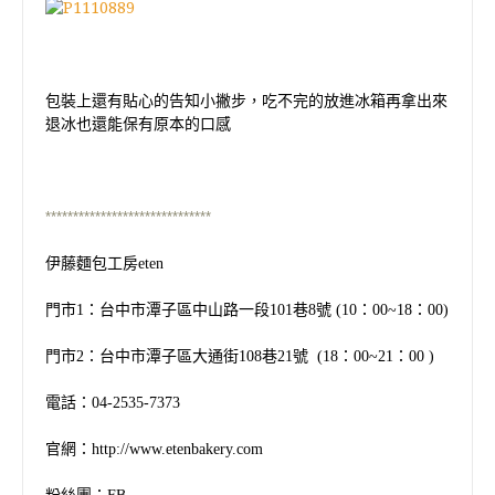
包裝上還有貼心的告知小撇步，吃不完的放進冰箱再拿出來
退冰也還能保有原本的口感
******************************
伊藤麵包工房
eten
門市
1
：台中市潭子區中山路一段
101
巷
8
號
(10
：
00~18
：
00)
門市
2
：台中市潭子區大通街
108
巷
21
號
(18
：
00~21
：
00 )
電話：
04-2535-7373
官網：
http://www.etenbakery.com