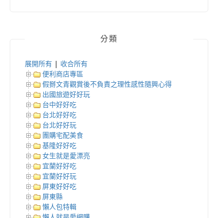
分類
展開所有
|
收合所有
便利商店專區
假掰文青觀賞後不負責之理性感性隨興心得
出國旅遊好好玩
台中好好吃
台北好好吃
台北好好玩
團購宅配美食
基隆好好吃
女生就是愛漂亮
宜蘭好好吃
宜蘭好好玩
屏東好好吃
屏東縣
懶人包特輯
懶人就是愛網購