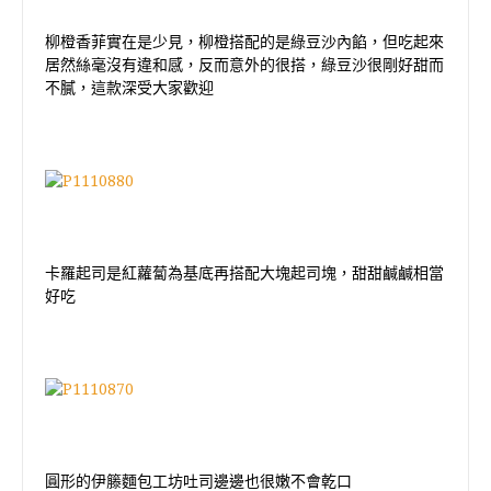
柳橙香菲實在是少見，柳橙搭配的是綠豆沙內餡，但吃起來
居然絲毫沒有違和感，反而意外的很搭，綠豆沙很剛好甜而
不膩，這款深受大家歡迎
卡羅起司是紅蘿蔔為基底再搭配大塊起司塊，甜甜鹹鹹相當
好吃
圓形的伊籐麵包工坊吐司邊邊也很嫩不會乾口