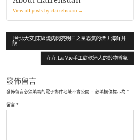
About clairehsuan
View all posts by clairehsuan →
文
[台北大安]東區燒肉閃亮明日之星霸氣的漂丿海鮮丼
飯
章
導
花花 La Vie手工餅乾迷人的穀物香氣
覽
發佈留言
發佈留言必須填寫的電子郵件地址不會公開。
必填欄位標示為
*
留言
*