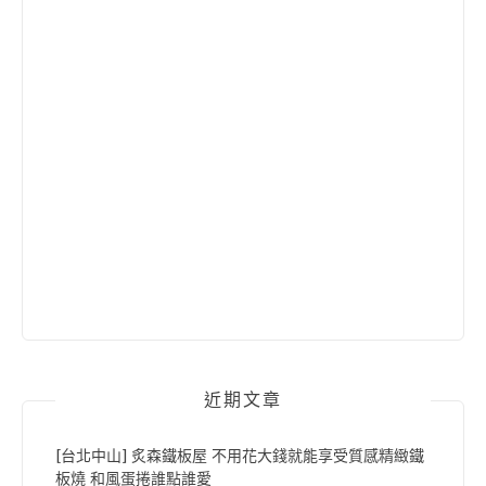
近期文章
[台北中山] 炙森鐵板屋 不用花大錢就能享受質感精緻鐵
板燒 和風蛋捲誰點誰愛