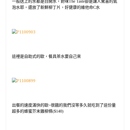
一般送上的水都是白開水，對味
The Taste
卻是讓人驚喜的氣
泡水耶，還放了新鮮柳丁片，好健康的維他命
C
水
這裡是自助式的歐，餐具茶水要自己來
出餐的速度滿快的歐
~
很餓的我們沒等多久就吃到了這份量
超多的蜂蜜芥末雞柳條
($140)