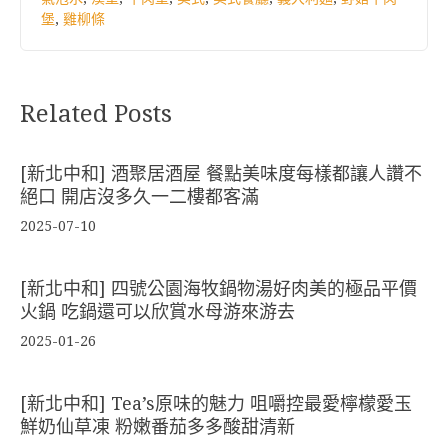
堡
,
雞柳條
Related Posts
[新北中和] 酒聚居酒屋 餐點美味度每樣都讓人讚不
絕口 開店沒多久一二樓都客滿
2025-07-10
[新北中和] 四號公園海牧鍋物湯好肉美的極品平價
火鍋 吃鍋還可以欣賞水母游來游去
2025-01-26
[新北中和] Tea’s原味的魅力 咀嚼控最愛檸檬愛玉
鮮奶仙草凍 粉嫩番茄多多酸甜清新