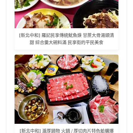
[新北中和] 羅記民享傳統魷魚焿 甘蔗大骨湯頭清
甜 綜合羹大碗料滿 民享街的平民美食
[新北中和] 瀧厚鍋物 火鍋 / 厚切肉片特色蛤蠣爆