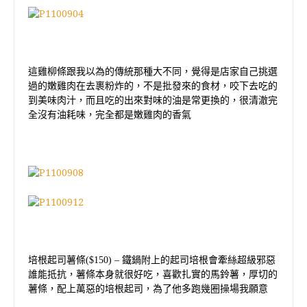
這雞柳條跟我以為的傳統那種大不同，覺得是店家自己挑選
過的嫩雞肉在去裹粉炸的，不是批發來的食材，咬下去吃的
到美味肉汁，而且吃的出來對味的油是常更換的，很清澈完
全沒有油耗味，完全都是嫩雞肉的香氣
培根起司薯條
($150)
–
鐵鍋附上的起司培根會牽絲超級邪惡
誰能抵抗，薯條本身就很好吃，喜歡扎實的馬鈴薯，厚切的
薯條，配上萬惡的培根起司，為了他多跑幾圈操場我願意