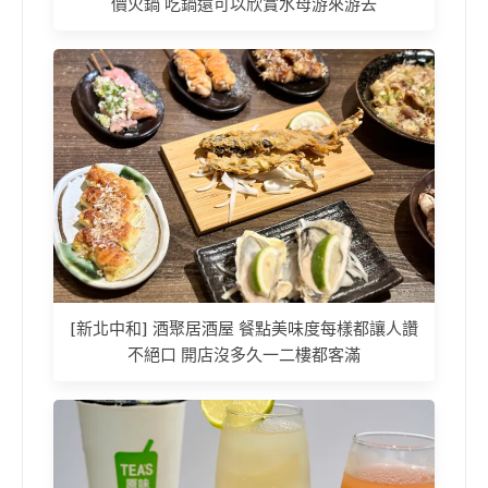
價火鍋 吃鍋還可以欣賞水母游來游去
[新北中和] 酒聚居酒屋 餐點美味度每樣都讓人讚
不絕口 開店沒多久一二樓都客滿