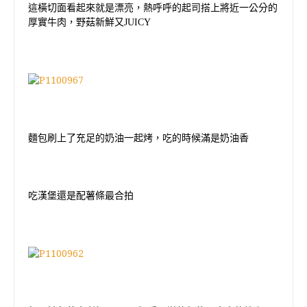
這橫切面看起來就是漂亮，熱呼呼的起司搭上將近一公分的
厚實牛肉，野菇新鮮又
JUICY
麵包刷上了充足的奶油一起烤，吃的時候滿是奶油香
吃漢堡還是配薯條最合拍