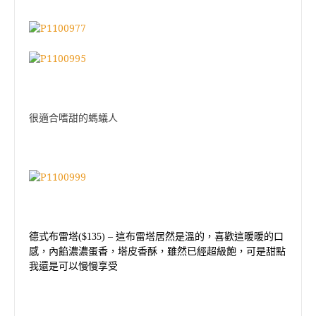
很適合嗜甜的螞蟻人
德式布雷塔
($135)
–
這布雷塔居然是溫的，喜歡這暖暖的口
感，內餡濃濃蛋香，塔皮香酥，雖然已經超級飽，可是甜點
我還是可以慢慢享受