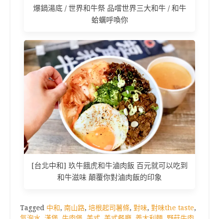
爆鍋湯底 / 世界和牛祭 品嚐世界三大和牛 / 和牛
蛤蠣呼喚你
[台北中和] 玖牛餓虎和牛滷肉飯 百元就可以吃到
和牛滋味 顛覆你對滷肉飯的印象
Tagged
中和
,
南山路
,
培根起司薯條
,
對味
,
對味the taste
,
氣泡水
,
漢堡
,
牛肉堡
,
美式
,
美式餐廳
,
義大利麵
,
野菇牛肉