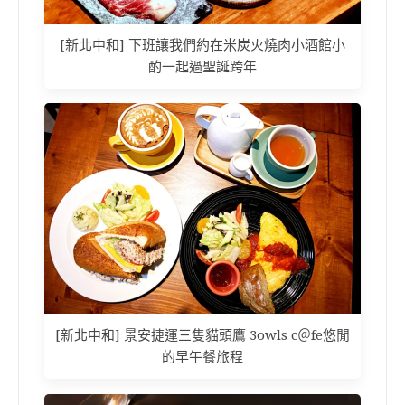
[新北中和] 下班讓我們約在米炭火燒肉小酒館小
酌一起過聖誕跨年
[新北中和] 景安捷運三隻貓頭鷹 3owls c＠fe悠閒
的早午餐旅程