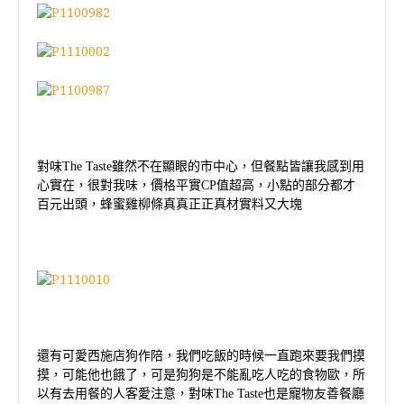
對味
The Taste
雖然不在顯眼的市中心，但餐點皆讓我感到用
心實在，很對我味，價格平實
CP
值超高，小點的部分都才
百元出頭，蜂蜜雞柳條真真正正真材實料又大塊
還有可愛西施店狗作陪，我們吃飯的時候一直跑來要我們摸
摸，可能他也餓了，可是狗狗是不能亂吃人吃的食物歐，所
以有去用餐的人客愛注意，對味
The Taste
也是寵物友善餐廳