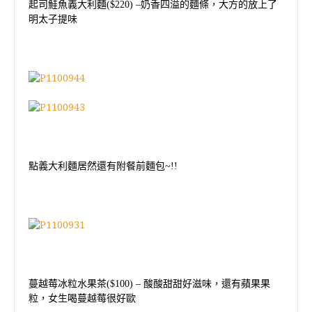
起司鮭魚義大利麵
($220)
–奶香四溢的麵條，大方的放上了
明太子提味
點義大利麵居然還有附餐前麵包
~!!
蔓越莓冰粒水果茶
($100)
–
酸酸甜甜好滋味，還有蘋果果
粒，女生喝蔓越莓很好歐