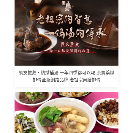
網友推薦 • 精燉補湯 一年四季都可以喝 康寶藥燉
排骨全新網路品牌 老祖宗藥膳排骨