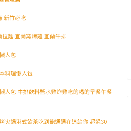
廳 新竹必吃
蘭拉麵 宜蘭窯烤雞 宜蘭牛排
懶人包
本料理懶人包
懶人包 牛排飲料鹽水雞炸雞吃的喝的早餐午餐
烤火鍋港式飲茶吃到飽通通在這給你 超過30