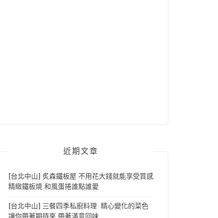
近期文章
[台北中山] 炙森鐵板屋 不用花大錢就能享受質感
精緻鐵板燒 和風蛋捲誰點誰愛
[台北中山] 三餐四季私廚料理 精心變化的菜色
讓你帶著期待來 帶著滿意回味