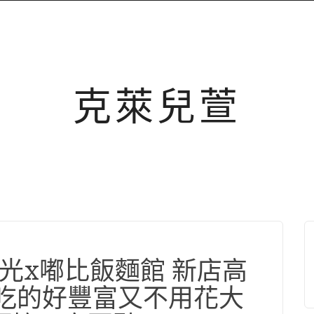
克萊兒萱
食光x嘟比飯麵館 新店高
 吃的好豐富又不用花大