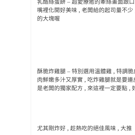
乳酪絲蛋餅 – 超愛療癒的牽絲畫面跟口
嘴裡化開好美味 , 老闆給的起司量不少
的大塊喔
酥脆炸雞腿 – 特別選用溫體雞 , 特調
肉鮮嫩多汁又厚實 , 吃炸雞腿就是要連皮帶
是老闆的獨家配方 , 來這裡一定要點 ,
尤其剛炸好 , 趁熱吃的絕佳風味 , 大推