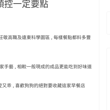
芋頭控一定要點
莊敬高職及遠東科學園區 , 每樣餐點都料多豐
手藝 , 相較一般現成的成品更能吃到好味道
可愛又乖 , 喜歡狗狗的絕對要收藏這家早餐店