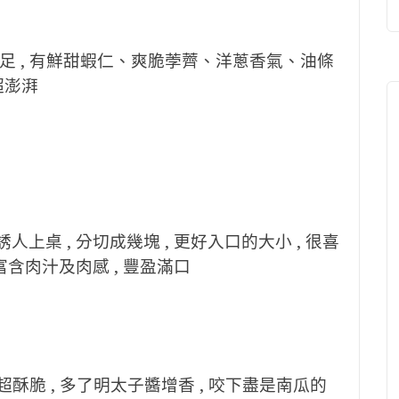
足 , 有鮮甜蝦仁、爽脆荸薺、洋蔥香氣、油條
 超澎湃
上桌 , 分切成幾塊 , 更好入口的大小 , 很喜
富含肉汁及肉感 , 豐盈滿口
超酥脆 , 多了明太子醬增香 , 咬下盡是南瓜的