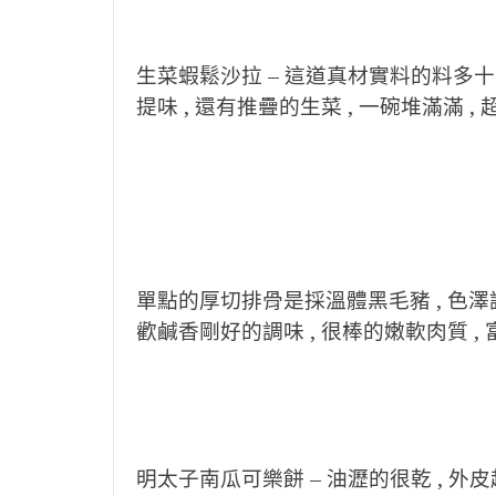
生菜蝦鬆沙拉 – 這道真材實料的料多十
提味 , 還有推疊的生菜 , 一碗堆滿滿 ,
單點的厚切排骨是採溫體黑毛豬 , 色澤誘人
歡鹹香剛好的調味 , 很棒的嫩軟肉質 , 
明太子南瓜可樂餅 – 油瀝的很乾 , 外皮