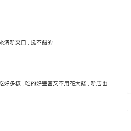
來清新爽口 , 挺不錯的
吃好多樣 , 吃的好豐富又不用花大錢 , 新店也