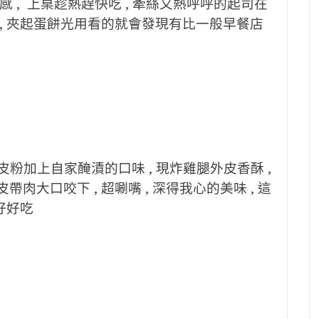
感 , 上桌趁熱趕快吃 , 牽絲又熱呼呼的起司在
 , 夾起蛋餅光用看的就會發現有比一般早餐店
脆皮粉加上自家醃漬的口味 , 現炸雞腿外皮香酥 ,
肉大口咬下 , 超唰嘴 , 深得我心的美味 , 這
 好好吃