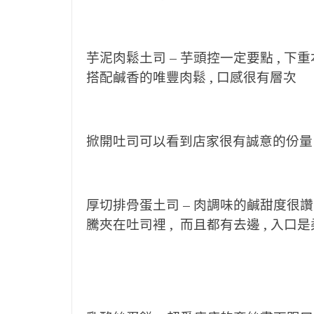
芋泥肉鬆土司 – 芋頭控一定要點 , 下
搭配鹹香的唯豐肉鬆 , 口感很有層次
掀開吐司可以看到店家很有誠意的份量
厚切排骨蛋土司 – 肉調味的鹹甜度很讚 ,
騰夾在吐司裡 , 而且都有去邊 , 入