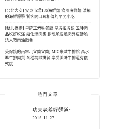
[台北大安] 安東市場136海鮮麵 痛風海鮮麵 濃郁
的海鮮爆擊 饕客間口耳相傳的平民小吃
[新北板橋] 皇牌正港味餐廳 皇牌招牌飯 五種肉
品吃好吃滿 鬆化燒肉飯 銷魂脆皮燒肉外皮酥脆
誘人豬肉油脂香
受保護的內容: [宜蘭宜蘭] MIO米歐牛排館 高水
準牛排肉質 各種精緻排餐 享受美味牛排還有儀
式感
熱門文章
功夫老爹好麵道~
2015-11-27