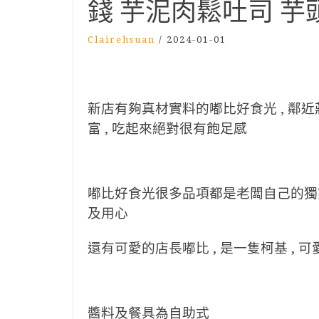
錢 芋泥肉鬆吐司 
Clairehsuan
/
2024-01-01
新店有夠真材實料的嘟比好食光 , 鄰近
富 , 吃起來絕對很有飽足感
嘟比好食光很多品項都是老闆自己的獨家
及用心
還有可愛的店長嘟比 , 是一隻柯基 , 
醬料及餐具為自助式