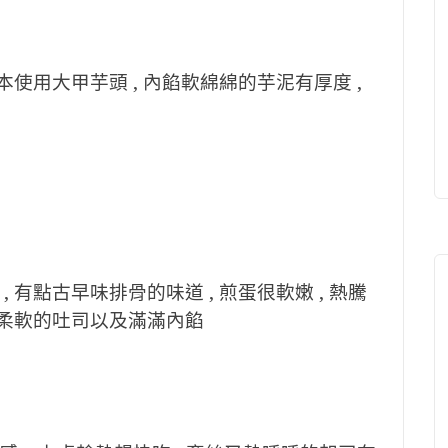
重本使用大甲芋頭 , 內餡軟綿綿的芋泥有厚度 ,
 有點古早味排骨的味道 , 煎蛋很軟嫩 , 熱騰
口是柔軟的吐司以及滿滿內餡