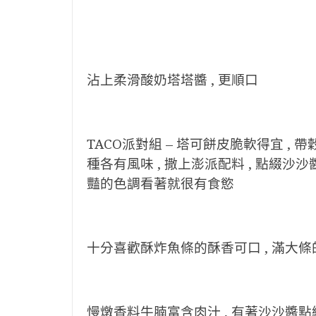
沾上柔滑酸奶塔塔醬 , 更順口
TACO派對組 – 塔可餅皮脆軟得宜 , 
種各有風味 , 撒上澎派配料 , 點綴沙沙
豔的色調看著就很有食慾
十分喜歡酥炸魚條的酥香可口 , 滿大條的
慢燉香料牛腩富含肉汁 , 有著沙沙醬點