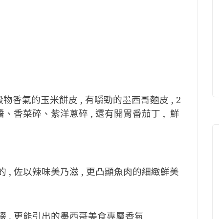
帶穀物香氣的玉米餅皮 , 有嚼勁的墨西哥麵皮 , 2
醬、香菜碎、紫洋蔥碎 , 還有開胃番茄丁 , 鮮
 , 佐以辣味美乃滋 , 更凸顯魚肉的細緻鮮美
綴 , 更能引出的墨西哥美食專屬香氣