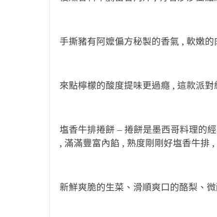
手撕豬有阿嬤偏方秘製的香氣 , 軟嫩
來點檸檬的酸度提味更過癮 , 這款派
塩香牛排捲餅 – 捲餅是墨西哥料理的經
, 滿滿豐富內餡 , 熟度剛剛好塩香牛排 
新鮮爽脆的生菜、滑順爽口的酪梨、微酸