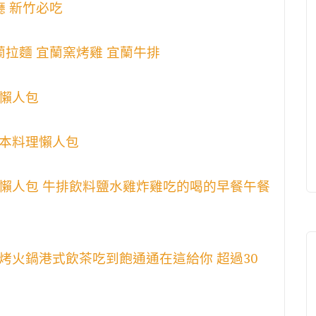
廳 新竹必吃
蘭拉麵 宜蘭窯烤雞 宜蘭牛排
懶人包
本料理懶人包
懶人包 牛排飲料鹽水雞炸雞吃的喝的早餐午餐
烤火鍋港式飲茶吃到飽通通在這給你 超過30