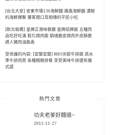
[台北大安] 安東市場136海鮮麵 痛風海鮮麵 濃郁
的海鮮爆擊 饕客間口耳相傳的平民小吃
[新北板橋] 皇牌正港味餐廳 皇牌招牌飯 五種肉
品吃好吃滿 鬆化燒肉飯 銷魂脆皮燒肉外皮酥脆
誘人豬肉油脂香
受保護的內容: [宜蘭宜蘭] MIO米歐牛排館 高水
準牛排肉質 各種精緻排餐 享受美味牛排還有儀
式感
熱門文章
功夫老爹好麵道~
2015-11-27