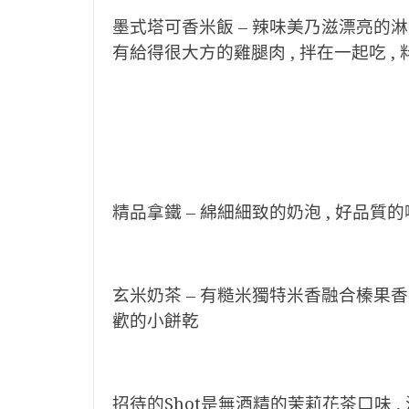
墨式塔可香米飯 – 辣味美乃滋漂亮的淋在碗
有給得很大方的雞腿肉 , 拌在一起吃 ,
精品拿鐵 – 綿細細致的奶泡 , 好品質的
玄米奶茶 – 有糙米獨特米香融合榛果香氣
歡的小餅乾
招待的Shot是無酒精的茉莉花茶口味 ,