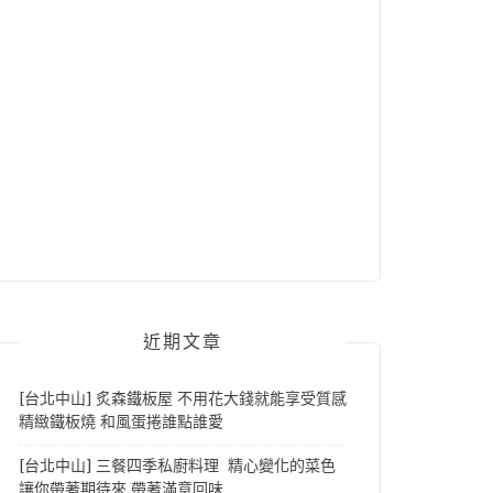
近期文章
[台北中山] 炙森鐵板屋 不用花大錢就能享受質感
精緻鐵板燒 和風蛋捲誰點誰愛
[台北中山] 三餐四季私廚料理 精心變化的菜色
讓你帶著期待來 帶著滿意回味