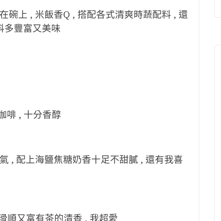
上 , 米飯香Q , 搭配各式清爽時蔬配料 , 還
 料多豐富又美味
咖啡 , 十分香醇
 , 配上海鹽焦糖奶香十足不甜膩 , 還有我喜
 滑順又富有茶的清香 , 我超愛