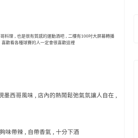
墨西哥料理 , 也是很有質感的運動酒吧 , 二樓有100吋大屏幕轉播
喝 , 喜歡看各種球賽的人一定會很喜歡這裡
分展現墨西哥風味 , 店內的熱鬧鬆弛氣氛讓人自在 ,
味帶辣 , 自帶香氣 , 十分下酒