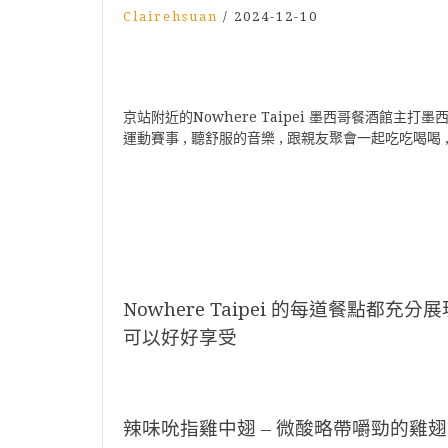
Clairehsuan
/
2024-12-10
京站附近的Nowhere Taipei 墨西哥餐酒館主打
運動賽事 , 聽舒服的音樂 , 跟親友聚會一起吃吃喝
Nowhere Taipei 的每道餐點都充
可以好好享受
辣味吮指雞中翅 – 微酸略帶嚼勁的雞翅夠