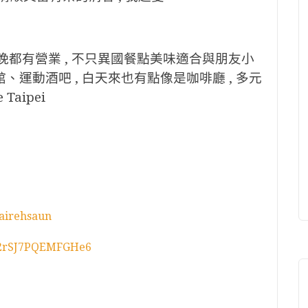
白天夜晚都有營業 , 不只異國餐點美味適合與朋友小
館、運動酒吧 , 白天來也有點像是咖啡廳 , 多元
 Taipei
lairehsaun
dM2rSJ7PQEMFGHe6