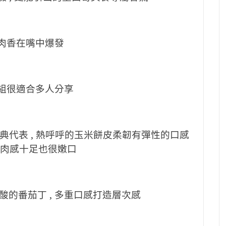
的肉香在嘴中爆發
對組很適合多人分享
典代表 , 熱呼呼的玉米餅皮柔韌有彈性的口感
, 肉感十足也很嫩口
的番茄丁 , 多重口感打造層次感