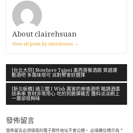
About clairehsuan
View all posts by clairehsuan →
文
[台北大同] Nowhere Taipei 墨西哥餐酒館 質感運
動酒吧 多風味塔可 派對聚會好選擇
章
導
[新北板橋] 過三關 I Wish 厲害的串燒酒吧 喝調酒還
送串串 食材非常用心 吃的到脆彈豬舌 醬料淡淡刷上
覽
一層卻很夠味
發佈留言
發佈留言必須填寫的電子郵件地址不會公開。
必填欄位標示為
*