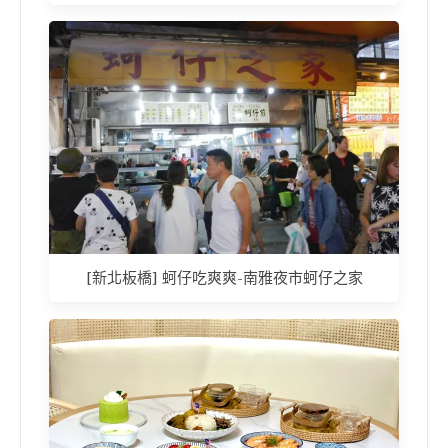
[新北板橋] 蚵仔吃爽爽-南雅夜市蚵仔之家