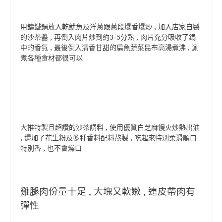
用鑄鐵鍋放入乾魷魚及洋蔥跟蔥段爆香爆炒 , 加入店家自製
的沙茶醬 , 再倒入肉片炒到約3-5分熟 , 肉片充分吸收了鍋
中的香氣 ,
最後倒入清香甘甜的扁魚蔬菜昆布高湯煮沸 , 涮
煮各種食材都很可以
大推特製且超讚的沙茶調料 , 使用優質白芝麻慢火炒熱出油
, 還加了花生粉及多種香料配料熬製 , 吃起來特別柔滑順口
特別香 , 也不會燥口
雞腿肉份量十足 , 大塊又軟嫩 , 連皮帶肉有
彈性