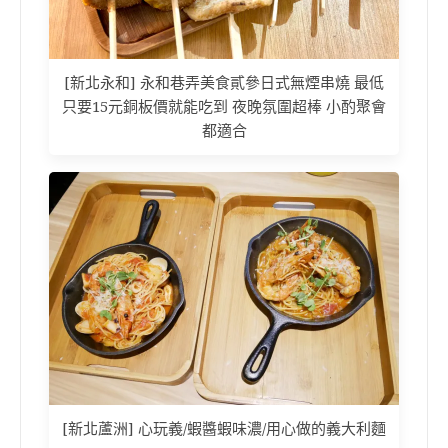
[新北永和] 永和巷弄美食貳參日式無煙串燒 最低
只要15元銅板價就能吃到 夜晚氛圍超棒 小酌聚會
都適合
[新北蘆洲] 心玩義/蝦醬蝦味濃/用心做的義大利麵