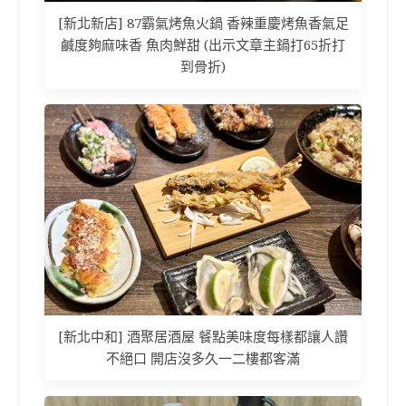
[新北新店] 87霸氣烤魚火鍋 香辣重慶烤魚香氣足
鹹度夠麻味香 魚肉鮮甜 (出示文章主鍋打65折打
到骨折)
[新北中和] 酒聚居酒屋 餐點美味度每樣都讓人讚
不絕口 開店沒多久一二樓都客滿