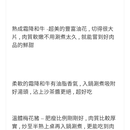
熟成霜降和牛 -超美的豐富油花 , 切得很大
片 , 肉質軟嫩不用涮煮太久 , 就能嘗到好肉
品的鮮甜
柔軟的霜降和牛有油脂香氣 , 入鍋涮煮吸附
好湯頭 , 沾上沙茶醬更絕 , 超好吃
溫體梅花豬 – 肥瘦比例剛剛好 , 肉質比較厚
實 , 炒至半熟上桌再入鍋涮煮 , 更能吃到肉