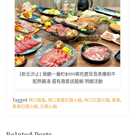
[新北汐止] 燒鶴一番町$999爽吃鹿耳島柔嫩和牛
配熱雞湯 還有壽星送龍蝦 明蝦活動
Tagged
林口真香
,
林口真香石頭火鍋
,
林口石頭火鍋
,
真香
,
真香石頭火鍋
,
石頭火鍋
Related Posts