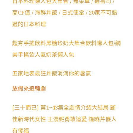
日本料理懶人包大集合 / 無菜單 / 握壽司 /
高CP值 / 海鮮丼飯 / 日式便當 / 20家不可錯
過的日本料理
超夯手搖飲料黑糖珍奶大集合飲料懶人包/網
美手搖飲人氣奶茶懶人包
五家地表最狂丼飯消消你的暑氣
放假來追韓劇
[三十而已] 第1~43集全劇情介紹大結局 顧
佳新時代女性 王漫妮勇敢追愛 鐘曉芹傻人
有傻福