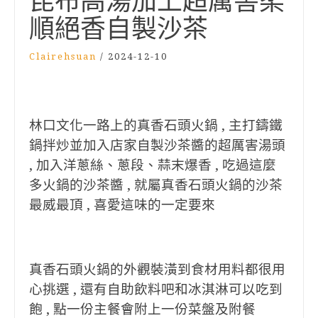
昆布高湯加上超厲害柔
順絕香自製沙茶
Clairehsuan
/
2024-12-10
林口文化一路上的真香石頭火鍋 , 主打鑄鐵
鍋拌炒並加入店家自製沙茶醬的超厲害湯頭
,
加入洋蔥絲、蔥段、蒜末爆香 , 吃過這麼
多火鍋的沙茶醬 , 就屬真香石頭火鍋的沙茶
最威最頂 , 喜愛這味的一定要來
真香石頭火鍋的外觀裝潢到食材用料都很用
心挑選 , 還有
自助飲料吧
和冰淇淋可以吃到
飽 , 點一份主餐會附上一份菜盤及附餐