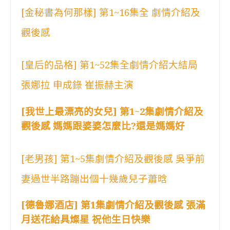
[金秘書為何那樣] 第1~16集全 劇情介紹及
觀後感
[皇后的品格] 第1~52集全劇情介紹大結局
張娜拉 申成錄 崔振赫主演
[我世上最漂亮的女兒] 第1~2集劇情介紹及
觀後感 媽媽跟婆婆怎麼比?還是媽媽好
[老男孩] 第1~5集劇情介紹及觀後感 吳爭前
妻過世半路蹦出個十幾歲兒子蕭晗
[德魯娜酒店] 第1集劇情介紹及觀後感 張滿
月送花給具燦星 祝他生日快樂