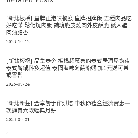
[新北板橋] 皇牌正港味餐廳 皇牌招牌飯 五種肉品吃
好吃滿 鬆化燒肉飯 銷魂脆皮燒肉外皮酥脆 誘人豬
肉油脂香
2025-10-12
[新北板橋] 晶隼泰夯 板橋超厲害的泰式居酒屋宵夜
泰式陶鍋料多超值 泰國海味冬蔭船麵 加1元送可樂
或雪碧
2025-09-24
[新北新莊] 金享饗手作烘焙 中秋節禮盒經濟實惠一
次擁有六款經典月餅
2025-09-21