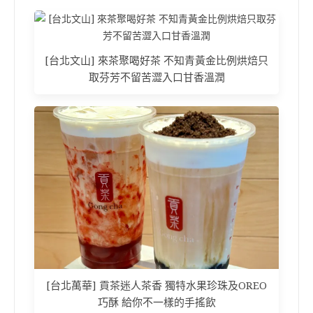
[台北文山] 來茶聚喝好茶 不知青黃金比例烘焙只
取芬芳不留苦澀入口甘香溫潤
[台北萬華] 貢茶迷人茶香 獨特水果珍珠及OREO
巧酥 給你不一樣的手搖飲