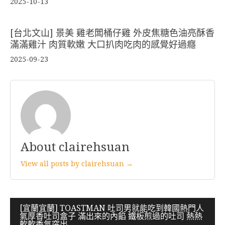
2025-10-13
[台北文山] 景美 雞老闆桶仔雞 外皮焦糖色油亮酥香
滿滿雞汁 肉質軟嫩 大口扒肉吃肉的感覺好過癮
2025-09-23
About clairehsuan
View all posts by clairehsuan →
文
[宜蘭宜蘭] TOASTMAN 吐司男就能吃到韓國熱門人
氣厚香吐司盒子 滿出來的內餡 鐵板煎過的吐司 熱熱
章
軟軟香氣突出