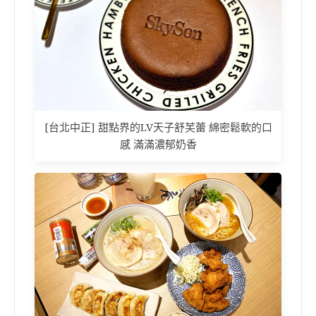
[台北中正] 甜點界的LV天子舒芙蕾 綿密鬆軟的口
感 滿滿濃郁奶香