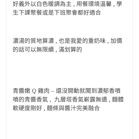
好義外以白色暖調為主 , 用餐環境溫馨 , 學
生下課聚餐或是下班聚會都好適合
濃湯的質地算濃 , 也是我愛的重奶味 , 加價
的話可以無限續 , 滿划算的
青醬嫩 Q 雞肉 – 還沒開動就聞到濃郁香噴
噴的青醬香氣 , 九層塔香氣嶄露無遺 , 麵體
軟硬度剛好 , 麵條與醬汁完美融合