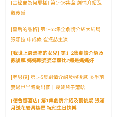
[金秘書為何那樣] 第1~16集全 劇情介紹及
觀後感
[皇后的品格] 第1~52集全劇情介紹大結局
張娜拉 申成錄 崔振赫主演
[我世上最漂亮的女兒] 第1~2集劇情介紹及
觀後感 媽媽跟婆婆怎麼比?還是媽媽好
[老男孩] 第1~5集劇情介紹及觀後感 吳爭前
妻過世半路蹦出個十幾歲兒子蕭晗
[德魯娜酒店] 第1集劇情介紹及觀後感 張滿
月送花給具燦星 祝他生日快樂