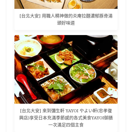
[台北大安] 用職人精神做的炎庵拉麵濃郁豚骨湯
頭好味道
[台北大安] 來到彌生軒 YAYOI やよい軒(忠孝復
興店)享受日本充滿季節感的各式美食YAYOI御膳
一次滿足四個主食