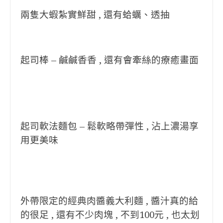
兩隻大蝦紮實鮮甜 , 還有蛤蠣、透抽
起司棒 – 鹹鹹香香 , 還有會牽絲的療癒畫面
起司軟法麵包 – 鬆軟略帶彈性 , 沾上濃湯享
用更美味
外帶限定的經典肉醬義大利麵 , 醬汁真的給
的很足 , 還有不少肉塊 , 不到100元 , 也太划