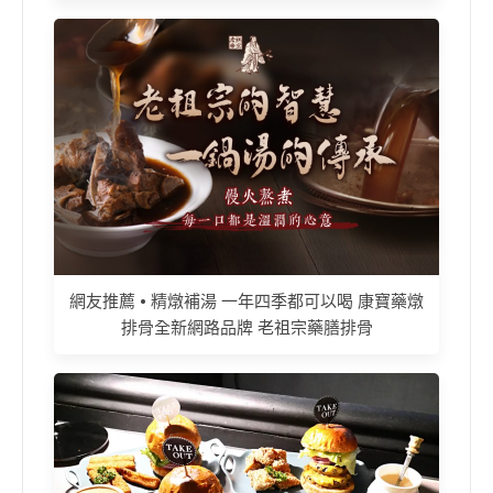
網友推薦 • 精燉補湯 一年四季都可以喝 康寶藥燉
排骨全新網路品牌 老祖宗藥膳排骨