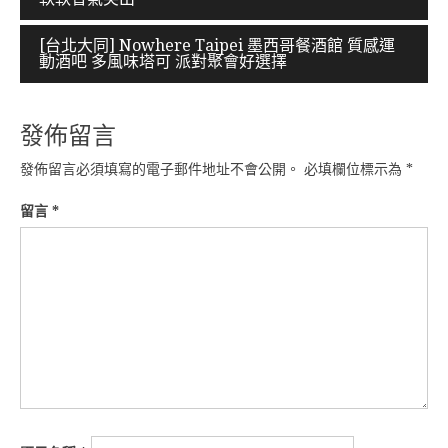
導
[台北大同] Nowhere Taipei 墨西哥餐酒館 質感運
覽
動酒吧 多風味塔可 派對聚會好選擇
發佈留言
發佈留言必須填寫的電子郵件地址不會公開。
必填欄位標示為
*
留言
*