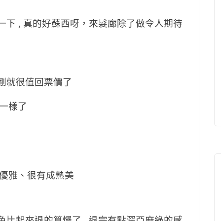
一下 , 真的好蘇西呀，來髮廊除了做令人期待
搞剛就很值回票價了
一樣了
優雅、很有成熟美
色比起來退的算慢了 , 退完有點深亞麻綠的感