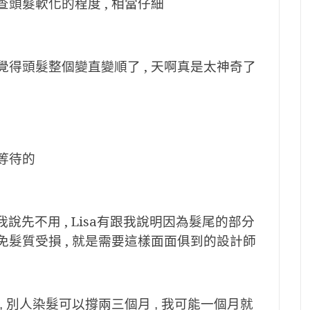
查頭髮軟化的程度 , 相當仔細
覺得頭髮整個變直變順了 , 天啊真是太神奇了
等待的
我說先不用 , Lisa有跟我說明因為髮尾的部分
免髮質受損 , 就是需要這樣面面俱到的設計師
, 別人染髮可以撐兩三個月 , 我可能一個月就