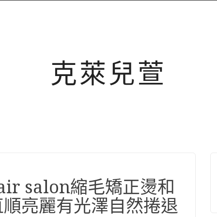
克萊兒萱
hair salon縮毛矯正燙和
直順亮麗有光澤自然捲退