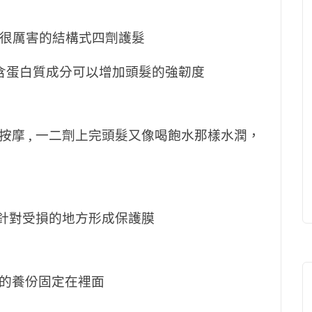
一款很厲害的結構式四劑護髮
 內含蛋白質成分可以增加頭髮的強韌度
摩 , 一二劑上完頭髮又像喝飽水那樣水潤，
針對受損的地方形成保護膜
的養份固定在裡面