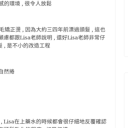
質感的環境 , 很令人放鬆
矯正燙 , 因為大約三四年前漂過頭髮 , 這也
都跟Lisa老師說明 , 還好Lisa老師非常仔
 ,
是不小的改造
工程
自然捲
 Lisa在上藥水的時候都會很仔細地反覆確認