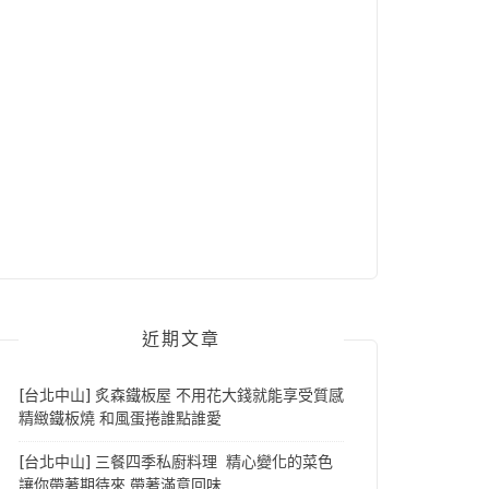
近期文章
[台北中山] 炙森鐵板屋 不用花大錢就能享受質感
精緻鐵板燒 和風蛋捲誰點誰愛
[台北中山] 三餐四季私廚料理 精心變化的菜色
讓你帶著期待來 帶著滿意回味