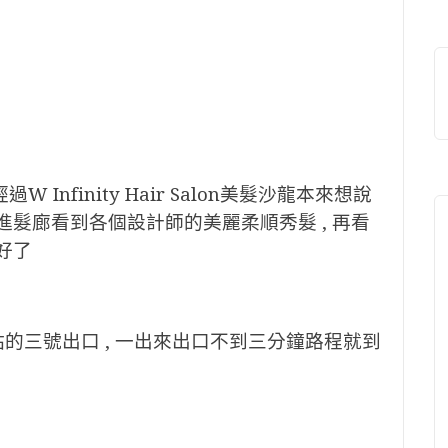
 Infinity Hair Salon美髮沙龍本來想說
進髮廊看到各個設計師的美麗柔順秀髮 , 再看
好了
在古亭捷運站的三號出口 , 一出來出口不到三分鐘路程就到