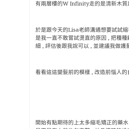
有兩層樓的W Infinity走的是清新木
於是跟今天的Lisa老師溝通想要試試縮毛
是我一直不敢嘗試燙直的原因 , 把種種顧慮
細 , 評估後跟我說可以 , 並建議我做護髮
看看這這變髮前的模樣 , 改造前惱人的
開始有點期待的上太多縮毛矯正的藥水 ,