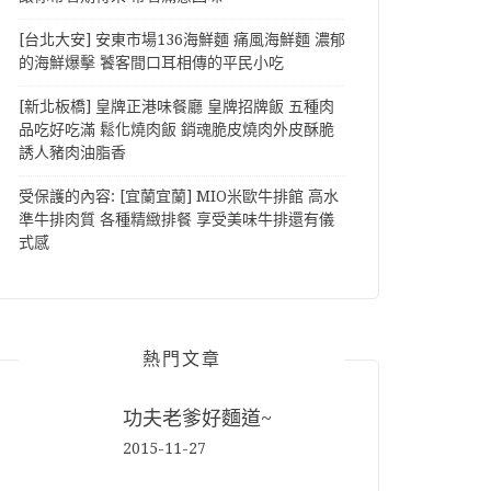
[台北大安] 安東市場136海鮮麵 痛風海鮮麵 濃郁
的海鮮爆擊 饕客間口耳相傳的平民小吃
[新北板橋] 皇牌正港味餐廳 皇牌招牌飯 五種肉
品吃好吃滿 鬆化燒肉飯 銷魂脆皮燒肉外皮酥脆
誘人豬肉油脂香
受保護的內容: [宜蘭宜蘭] MIO米歐牛排館 高水
準牛排肉質 各種精緻排餐 享受美味牛排還有儀
式感
熱門文章
功夫老爹好麵道~
2015-11-27