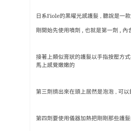
日系Fiole
的
黑曜光感護髮 , 聽說是
剛開始先使用噴劑 , 也就是第一劑 ,
接著上類似膏狀的護髮以手指按壓方式按
馬上感覺嫩嫩的
第三劑擠出來在頭上居然是泡泡 ,
可以
第四劑要使用
儀器加熱把剛剛那些護髮