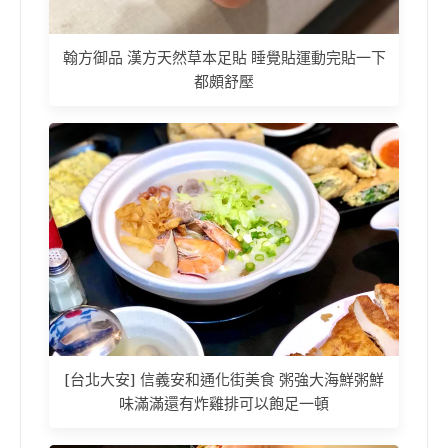
翰方御品 漢方天然草本足貼 睡覺貼運動完貼一下
都頗舒壓
[台北大安] 信義安和通化街美食 粥強大海鮮粥鮮
味滿滿還有炸雞排可以飽足一頓