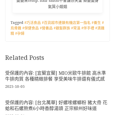
變髮來temp. hair salon不會讓你失望 染髮變身
氣質小姐姐
Tagged
#巧活食品 #百貨超市連鎖有機店第一指名 #養生 #
烏骨雞 #保健食品 #營養品 #銀髮群族 #常溫 #伴手禮 #滴雞
精 #孕婦
Related Posts
受保護的內容: [宜蘭宜蘭] MIO米歐牛排館 高水準
牛排肉質 各種精緻排餐 享受美味牛排還有儀式感
2025-10-05
受保護的內容: [台北萬華] 好螺嗦螺螄粉 豬大骨 花
蛤和石螺熬煮6小時香醇湯頭 正宗柳州好味道