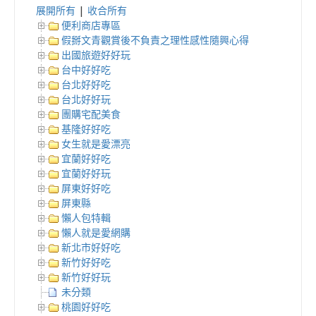
展開所有
|
收合所有
便利商店專區
假掰文青觀賞後不負責之理性感性隨興心得
出國旅遊好好玩
台中好好吃
台北好好吃
台北好好玩
團購宅配美食
基隆好好吃
女生就是愛漂亮
宜蘭好好吃
宜蘭好好玩
屏東好好吃
屏東縣
懶人包特輯
懶人就是愛網購
新北市好好吃
新竹好好吃
新竹好好玩
未分類
桃園好好吃