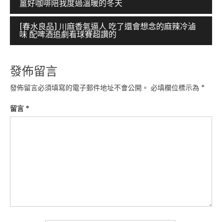
薑好咖啡陪我度過溫暖的冬天
章
導
[春水良品] 川麻香氣逼人 吃了還會想念的麻辣冷滷
味 配啤酒追劇看球賽超讚的
覽
發佈留言
發佈留言必須填寫的電子郵件地址不會公開。
必填欄位標示為
*
留言
*