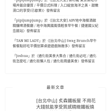
場丼飯店優質 / 平價日式料理 / 入口綻放海洋之美，甜嫩
滑口的享受(已歇業)
〉發佈留言
「
pipijumpjump
」於〈
[台北大安] ABV地中海餐酒館
精釀啤酒餐廳 / 地中海異國風情輕食早午餐 / 捷運國父紀
念館站
〉發佈留言
「
TAN MI LADY
」於〈
[台北中山] Swag Brunch早午
餐餐點好吃平價划算桌遊遊戲無敵多
〉發佈留言
「
Joshua
」於〈
通化街美食大集合 / 通化街必吃 / 通化
街怎麼吃 / 通化街懶人包 / 通化街周邊美食
〉發佈留言
最新文章
[台北中山] 炙森鐵板屋 不用花
大錢就能享受質感精緻鐵板燒