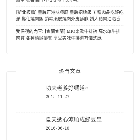
[新北板橋] 皇牌正港味餐廳 皇牌招牌飯 五種肉品吃好吃
滿 鬆化燒肉飯 銷魂脆皮燒肉外皮酥脆 誘人豬肉油脂香
受保護的內容: [宜蘭宜蘭] MIO米歐牛排館 高水準牛排
肉質 各種精緻排餐 享受美味牛排還有儀式感
熱門文章
功夫老爹好麵道~
2015-11-27
夏天透心涼順成綠豆皇
2016-06-10