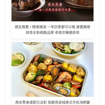
網友推薦 • 精燉補湯 一年四季都可以喝 康寶藥燉
排骨全新網路品牌 老祖宗藥膳排骨
周末聚會或節日派對 我都用波城美式手抓海鮮慶