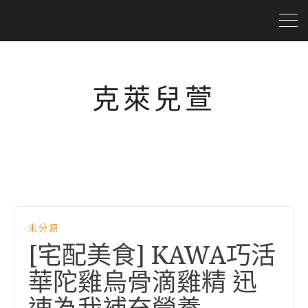
克萊兒萱
未分類
[宅配美食] KAWA巧活
華陀雞烏骨滴雞精 迅