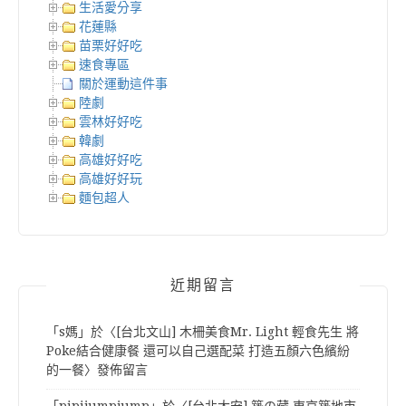
生活愛分享
花蓮縣
苗栗好好吃
速食專區
關於運動這件事
陸劇
雲林好好吃
韓劇
高雄好好吃
高雄好好玩
麵包超人
近期留言
「
s媽
」於〈
[台北文山] 木柵美食Mr. Light 輕食先生 將
Poke結合健康餐 還可以自己選配菜 打造五顏六色繽紛
的一餐
〉發佈留言
「
pipijumpjump
」於〈
[台北大安] 築の藏 東京築地市