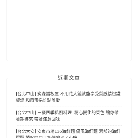
近期文章
[台北中山] 炙森鐵板屋 不用花大錢就能享受質感精緻鐵
板燒 和風蛋捲誰點誰愛
[台北中山] 三餐四季私廚料理 精心變化的菜色 讓你帶
著期待來 帶著滿意回味
[台北大安] 安東市場136海鮮麵 痛風海鮮麵 濃郁的海鮮
爆擊 饕客間口耳相傳的平民小吃