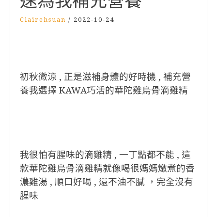
速為我補充營養
Clairehsuan
/
2022-10-24
初秋微涼 , 正是滋補身體的好時機 , 補充營
養我選擇 KAWA巧活的華陀雞烏骨滴雞精
我很怕有腥味的滴雞精 , 一丁點都不能 , 這
款華陀雞烏骨滴雞精就像喝很媽媽燉煮的香
濃雞湯 , 順口好喝 , 還不油不膩 ，完全沒有
腥味