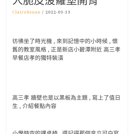
人脆皮菠蘿堡開胃
Clairehsuan
/
2022-03-13
彷彿坐了時光機 , 來到記憶中的小時候 , 懷
舊的教室風格 , 正是新店小碧潭附近 高三孝
早餐店孝的獨特裝潢
高三孝 牆壁也是以黑板為主題 , 寫上了值日
生 , 介紹餐點內容
小學時空的課桌椅 , 還記得那個拿立可白寫