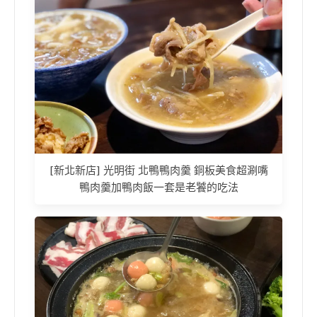
[新北新店] 光明街 北鴨鴨肉羹 銅板美食超涮嘴
鴨肉羹加鴨肉飯一套是老饕的吃法