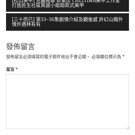
[松山美甲] 克麗緹娜 新東店 CHLITINA美甲工作室
打造民生社區質感小姐姐款式美甲
章
導
[三十而已] 第33~36集劇情介紹及觀後感 許幻山婚外
情外遇林有有
覽
發佈留言
發佈留言必須填寫的電子郵件地址不會公開。
必填欄位標示為
*
留言
*