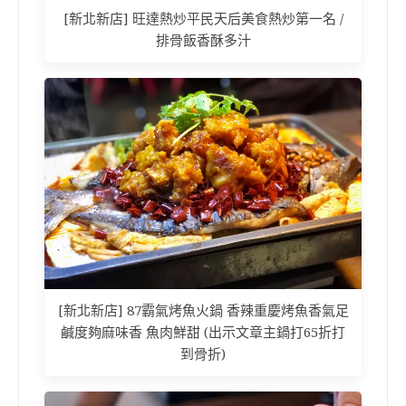
[新北新店] 旺達熱炒平民天后美食熱炒第一名 /
排骨飯香酥多汁
[新北新店] 87霸氣烤魚火鍋 香辣重慶烤魚香氣足
鹹度夠麻味香 魚肉鮮甜 (出示文章主鍋打65折打
到骨折)