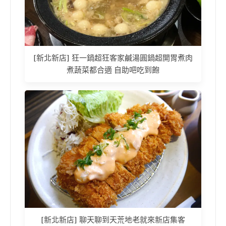
[新北新店] 狂一鍋超狂客家鹹湯圓鍋超開胃煮肉
煮蔬菜都合適 自助吧吃到飽
[新北新店] 聊天聊到天荒地老就來新店集客