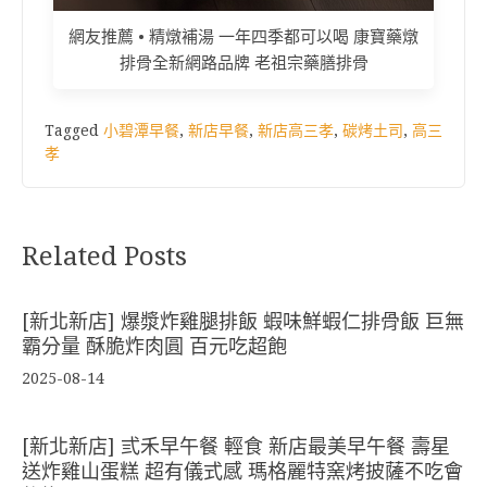
網友推薦 • 精燉補湯 一年四季都可以喝 康寶藥燉
排骨全新網路品牌 老祖宗藥膳排骨
Tagged
小碧潭早餐
,
新店早餐
,
新店高三孝
,
碳烤土司
,
高三
孝
Related Posts
[新北新店] 爆漿炸雞腿排飯 蝦味鮮蝦仁排骨飯 巨無
霸分量 酥脆炸肉圓 百元吃超飽
2025-08-14
[新北新店] 弎禾早午餐 輕食 新店最美早午餐 壽星
送炸雞山蛋糕 超有儀式感 瑪格麗特窯烤披薩不吃會