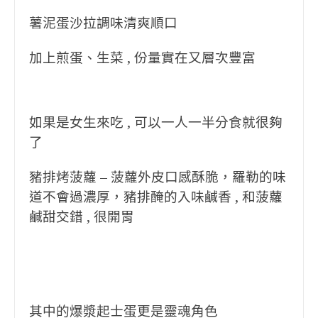
薯泥蛋沙拉調味清爽順口
加上煎蛋、生菜 , 份量實在又層次豐富
如果是女生來吃 , 可以一人一半分食就很夠
了
豬排烤菠蘿 – 菠蘿外皮口感酥脆，羅勒的味
道不會過濃厚，豬排醃的入味鹹香 , 和菠蘿
鹹甜交錯 , 很開胃
其中的爆漿起士蛋更是靈魂角色