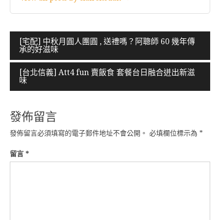
文
[宅配] 中秋月圓人團圓 , 送禮嗎？阿聰師 60 幾年傳
承的好滋味
章
導
[台北信義] Att4 fun 賣飯食 套餐台日融合迸出新滋
味
覽
發佈留言
發佈留言必須填寫的電子郵件地址不會公開。
必填欄位標示為
*
留言
*