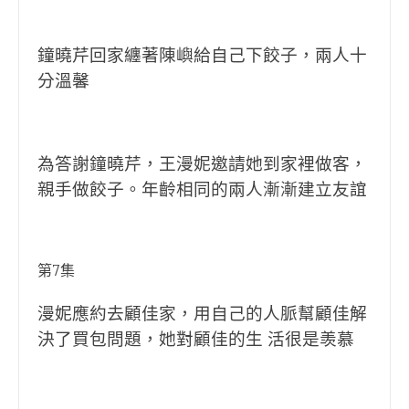
鐘曉芹回家纏著陳嶼給自己下餃子，兩人十
分溫馨
為答謝鐘曉芹，王漫妮邀請她到家裡做客，
親手做餃子。年齡相同的兩人漸漸建立友誼
第7集
漫妮應約去顧佳家，用自己的人脈幫顧佳解
決了買包問題，她對顧佳的生 活很是羡慕