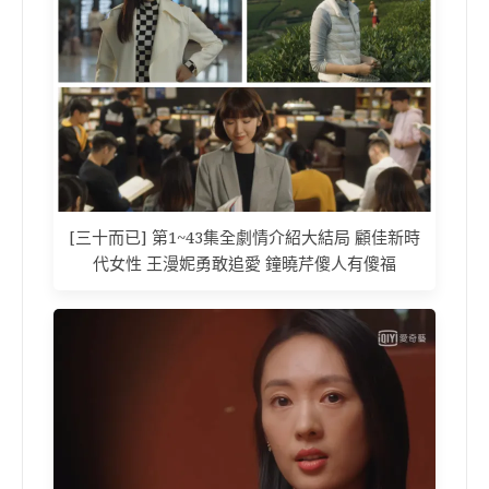
[三十而已] 第1~43集全劇情介紹大結局 顧佳新時
代女性 王漫妮勇敢追愛 鐘曉芹傻人有傻福