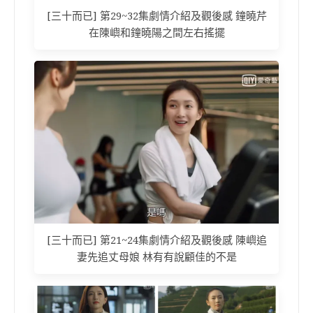
[三十而已] 第29~32集劇情介紹及觀後感 鐘曉芹
在陳嶼和鐘曉陽之間左右搖擺
[三十而已] 第21~24集劇情介紹及觀後感 陳嶼追
妻先追丈母娘 林有有說顧佳的不是