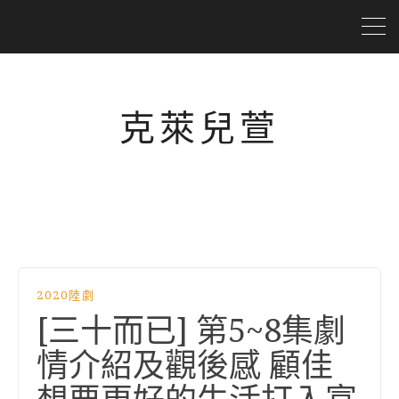
克萊兒萱
2020陸劇
[三十而已] 第5~8集劇
情介紹及觀後感 顧佳