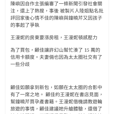
陳嶼因自作主張編審了一條新聞引發社會關
注，還上了熱搜，事後 被製片人陸姐點名批
評
回家後心情不佳的陳嶼與鐘曉芹又因孩子
的事起了爭執
王漫妮的房東要漲房租，王漫妮頓感壓力
為了買包，顧佳讓許幻山幫忙湊了 15 萬的
信用卡額度。夫妻倆也因為太太圈社交有了
一些分歧
顧佳如願拿到新包，如願在太太圈的合影中
有了一席之地。 顧佳約王漫妮在書店見面，
幫鐘曉芹買孕產書籍。王漫妮借機請教遊輪
旅遊的事情，顧佳建議她升艙體驗，還借了