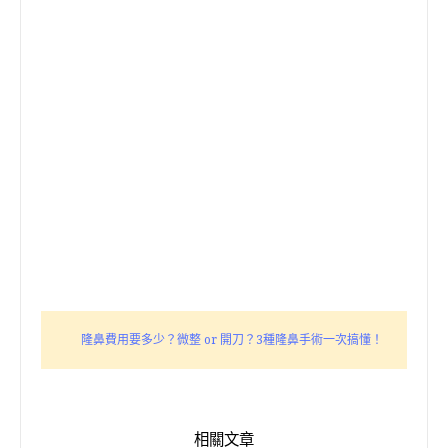
隆鼻費用要多少？微整 or 開刀？3種隆鼻手術一次搞懂！
相關文章