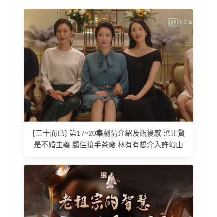
[三十而已] 第17~20集劇情介紹及觀後感 梁正賢
是不婚主義 顧佳接手茶廠 林有有想介入許幻山