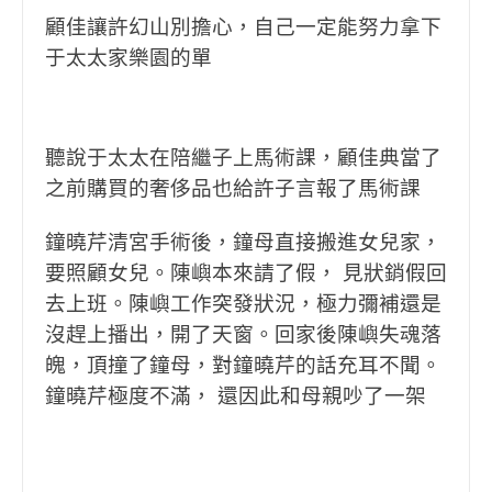
顧佳讓許幻山別擔心，自己一定能努力拿下
于太太家樂園的單
聽說于太太在陪繼子上馬術課，顧佳典當了
之前購買的奢侈品也給許子言報了馬術課
鐘曉芹清宮手術後，鐘母直接搬進女兒家，
要照顧女兒。陳嶼本來請了假， 見狀銷假回
去上班。陳嶼工作突發狀況，極力彌補還是
沒趕上播出，開了天窗。回家後陳嶼失魂落
魄，頂撞了鐘母，對鐘曉芹的話充耳不聞。
鐘曉芹極度不滿， 還因此和母親吵了一架