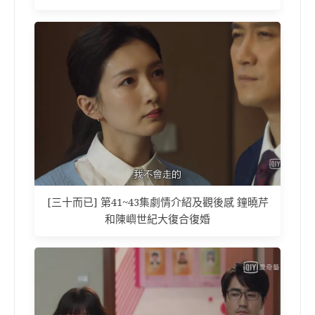
[三十而已] 第41~43集劇情介紹及觀後感 鐘曉芹
和陳嶼世紀大復合復婚