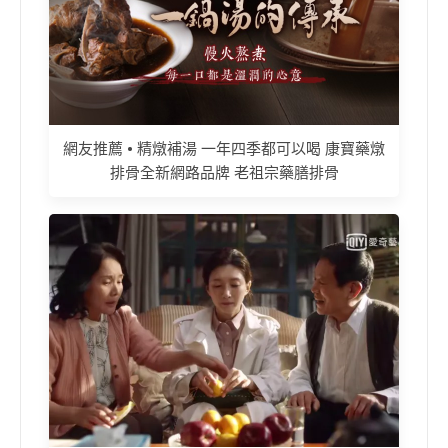
網友推薦 • 精燉補湯 一年四季都可以喝 康寶藥燉
排骨全新網路品牌 老祖宗藥膳排骨