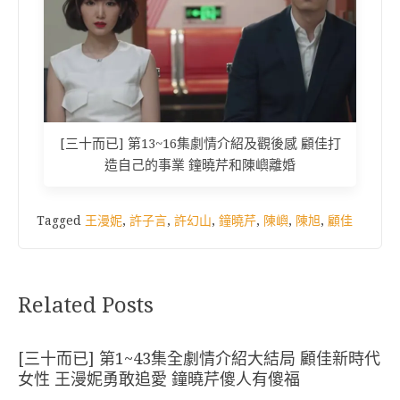
[三十而已] 第13~16集劇情介紹及觀後感 顧佳打
造自己的事業 鐘曉芹和陳嶼離婚
Tagged
王漫妮
,
許子言
,
許幻山
,
鐘曉芹
,
陳嶼
,
陳旭
,
顧佳
Related Posts
[三十而已] 第1~43集全劇情介紹大結局 顧佳新時代
女性 王漫妮勇敢追愛 鐘曉芹傻人有傻福