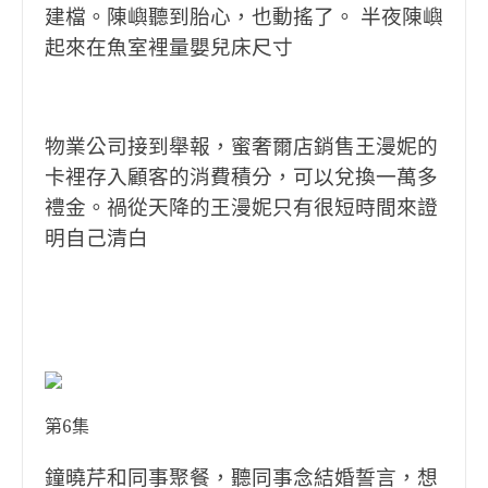
建檔。陳嶼聽到胎心，也動搖了。 半夜陳嶼
起來在魚室裡量嬰兒床尺寸
物業公司接到舉報，蜜奢爾店銷售王漫妮的
卡裡存入顧客的消費積分，可以兌換一萬多
禮金。禍從天降的王漫妮只有很短時間來證
明自己清白
第6集
鐘曉芹和同事聚餐，聽同事念結婚誓言，想