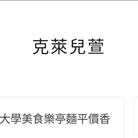
克萊兒萱
教育大學美食樂亭麵平價香