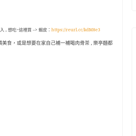
 , 想吃~這裡買 –> 蝦皮：
https://reurl.cc/kdM8e3
價美食
，或是想要在家自己補一補喝肉骨茶 , 樂亭麵都