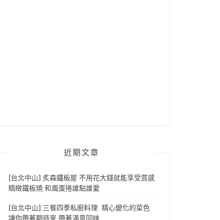
近期文章
[台北中山] 炙森鐵板屋 不用花大錢就能享受質感
精緻鐵板燒 和風蛋捲誰點誰愛
[台北中山] 三餐四季私廚料理 精心變化的菜色
讓你帶著期待來 帶著滿意回味