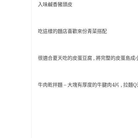
入味鹹香豬頭皮
吃這樣的麵店喜歡來份青菜搭配
很適合夏天吃的皮蛋豆腐 , 將完整的皮蛋島成小
牛肉乾拌麵 – 大塊有厚度的牛腱肉4片 , 拉麵