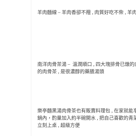
羊肉麵線 – 羊肉香卻不羶 , 肉質好吃不柴 , 
南洋肉骨茶湯 – 溫潤順口 , 四大塊排骨已燉的肉
的肉骨茶 , 是很濃醇的藥膳湯頭
樂亭麵黑湯肉骨茶也有販賣料理包 , 在家就能
鍋內，酌量加入約半碗開水 , 把自己喜歡的青
立刻上桌 , 超級方便