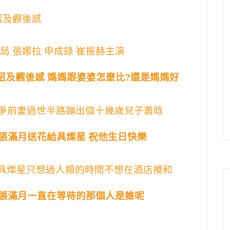
介紹及觀後感
結局 張娜拉 申成錄 崔振赫主演
介紹及觀後感 媽媽跟婆婆怎麼比?還是媽媽好
 吳爭前妻過世半路蹦出個十幾歲兒子蕭晗
 張滿月送花給具燦星 祝他生日快樂
感 具燦星只想過人類的時間不想在酒店攪和
感 張滿月一直在等待的那個人是誰呢