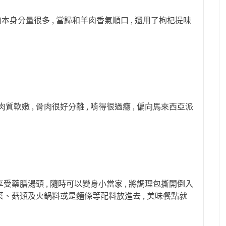
羊肉本身分量很多 , 當歸和羊肉香氣順口 , 還用了枸杞提味
質軟嫩 , 骨肉很好分離 , 啃得很過癮 , 偏向馬來西亞派
享受藥膳湯頭 , 隨時可以變身小當
家 , 將調理包撕開倒入
菜、菇類及火鍋料或是麵條等配料放進去 , 美味餐點就