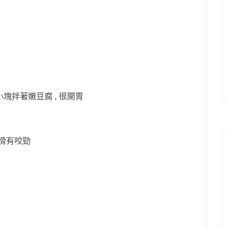
塊拌著嫩豆腐 , 很開胃
Q滑有咬勁