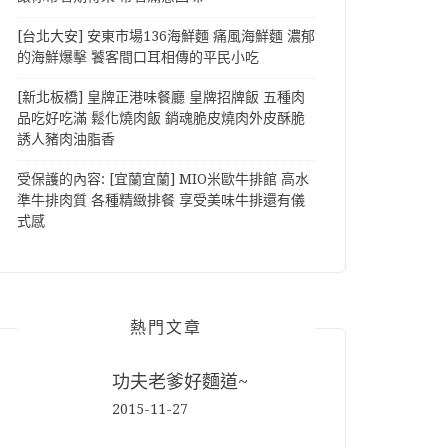
[台北大安] 安東市場136海鮮麵 痛風海鮮麵 濃郁
的海鮮爆擊 饕客間口耳相傳的平民小吃
[新北板橋] 皇牌正港味餐廳 皇牌招牌飯 五種肉
品吃好吃滿 鬆化燒肉飯 銷魂脆皮燒肉外皮酥脆
誘人豬肉油脂香
受保護的內容: [宜蘭宜蘭] MIO米歐牛排館 高水
準牛排肉質 各種精緻排餐 享受美味牛排還有儀
式感
熱門文章
功夫老爹好麵道~
2015-11-27