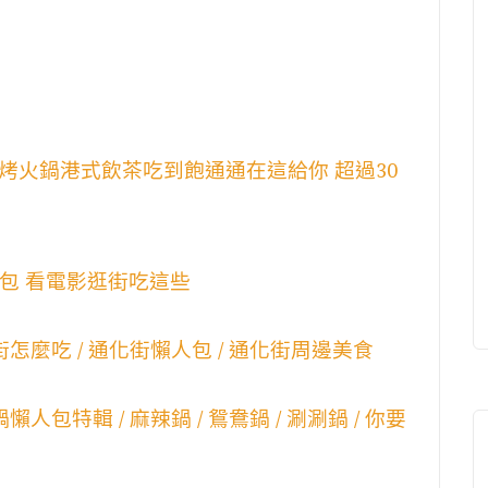
烤火鍋港式飲茶吃到飽通通在這給你 超過30
食懶人包 看電影逛街吃這些
街怎麼吃 / 通化街懶人包 / 通化街周邊美食
人包特輯 / 麻辣鍋 / 鴛鴦鍋 / 涮涮鍋 / 你要