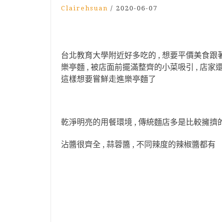
Clairehsuan
/
2020-06-07
台北教育大學附近好多吃的 , 想要平價美食跟
樂亭麵 , 被店面前擺滿整齊的小菜吸引 , 店家
這樣想要嘗鮮走進樂亭麵了
乾淨明亮的用餐環境 , 傳統麵店多是比較擁擠的
沾醬很齊全 , 蒜蓉醬 , 不同辣度的辣椒醬都有