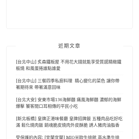
近期文章
[台北中山] 炙森鐵板屋 不用花大錢就能享受質感精緻鐵
板燒 和風蛋捲誰點誰愛
[台北中山] 三餐四季私廚料理 精心變化的菜色 讓你帶
著期待來 帶著滿意回味
[台北大安] 安東市場136海鮮麵 痛風海鮮麵 濃郁的海鮮
爆擊 饕客間口耳相傳的平民小吃
[新北板橋] 皇牌正港味餐廳 皇牌招牌飯 五種肉品吃好吃
滿 鬆化燒肉飯 銷魂脆皮燒肉外皮酥脆 誘人豬肉油脂香
受保護的內容: [宜蘭宜蘭] MIO米歐牛排館 高水準牛排