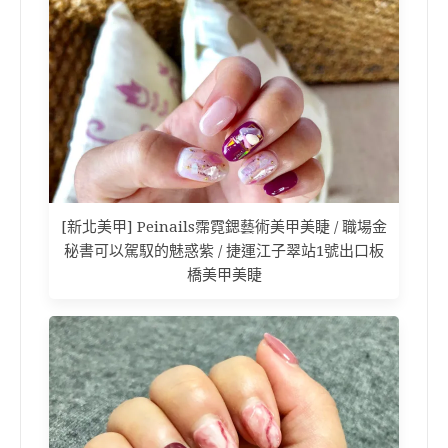
[新北美甲] Peinails霈霓鍶藝術美甲美睫 / 職場金
秘書可以駕馭的魅惑紫 / 捷運江子翠站1號出口板
橋美甲美睫