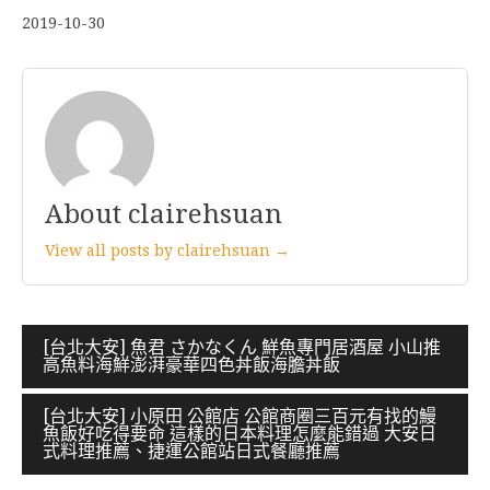
2019-10-30
About clairehsuan
View all posts by clairehsuan →
文
[台北大安] 魚君 さかなくん 鮮魚專門居酒屋 小山推
高魚料海鮮澎湃豪華四色丼飯海膽丼飯
章
導
[台北大安] 小原田 公館店 公館商圈三百元有找的鰻
魚飯好吃得要命 這樣的日本料理怎麼能錯過 大安日
覽
式料理推薦、捷運公館站日式餐廳推薦