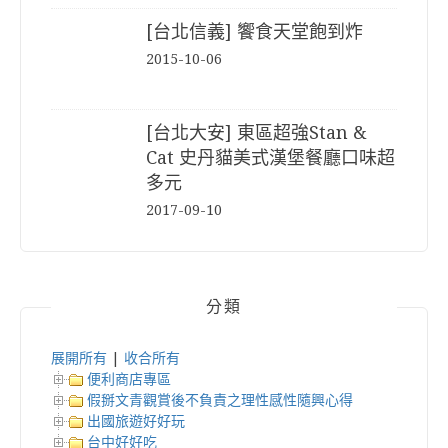
[台北信義] 饗食天堂飽到炸
2015-10-06
[台北大安] 東區超強Stan &
Cat 史丹貓美式漢堡餐廳口味超
多元
2017-09-10
分類
展開所有
|
收合所有
便利商店專區
假掰文青觀賞後不負責之理性感性隨興心得
出國旅遊好好玩
台中好好吃