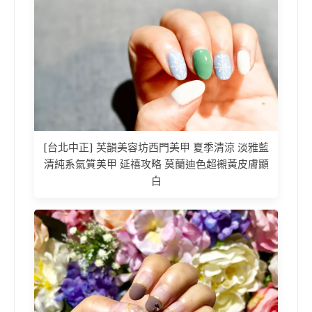
[台北中正] 芙韻美容坊西門美甲 夏季清涼 淡雅藍
清純系氣質美甲 延禧攻略 莫蘭迪色超襯黃皮膚顯
白