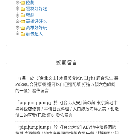
陸劇
雲林好好吃
韓劇
高雄好好吃
高雄好好玩
麵包超人
近期留言
「
s媽
」於〈
[台北文山] 木柵美食Mr. Light 輕食先生 將
Poke結合健康餐 還可以自己選配菜 打造五顏六色繽紛
的一餐
〉發佈留言
「
pipijumpjump
」於〈
[台北大安] 築の藏 東京築地市
場丼飯店優質 / 平價日式料理 / 入口綻放海洋之美，甜嫩
滑口的享受(已歇業)
〉發佈留言
「
pipijumpjump
」於〈
[台北大安] ABV地中海餐酒館
精釀啤酒餐廳 / 地中海異國風情輕食早午餐 / 捷運國父紀