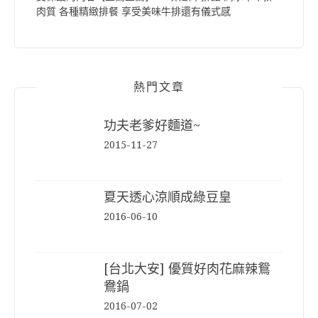
肉質 各種精緻排餐 享受美味牛排還有儀式感
熱門文章
功夫老爹好麵道~
2015-11-27
夏天透心涼順成綠豆皇
2016-06-10
[台北大安] 優質好肉花麻辣鴛
鴦鍋
2016-07-02