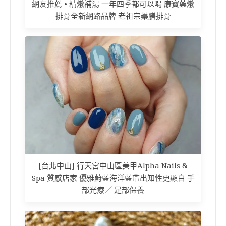
網友推薦 • 精燉補湯 一年四季都可以喝 康寶藥燉
排骨全新網路品牌 老祖宗藥膳排骨
[台北中山] 行天宮中山區美甲Alpha Nails &
Spa 質感店家 優雅蔚藍海洋藍帶出知性更顯白 手
部光療／ 足部保養