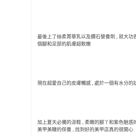
最後上了絲柔菁華乳以及鑽石營養劑 , 就大功告
個腳和足部的肌膚超軟嫩
現在超愛自己的皮膚觸感 , 處於一個有水分的狀
加上夏天必備的涼鞋 , 柔嫩的腳丫和紫色魅惑的
美甲美睫的保養 , 找到好的美甲店真的很開心