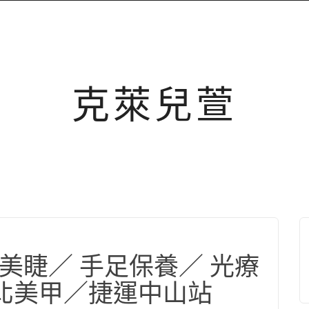
克萊兒萱
甲美睫／ 手足保養／ 光療
台北美甲／捷運中山站