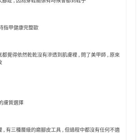
大腳趾 , 因為穿鞋關係有時候會都到鞋子
持指甲健康完整歐
都覺得依然乾乾沒有滲透到肌膚裡 , 問了美甲師 , 原來
收
的膚質選擇
 , 有三種層級的磨腳皮工具 , 但過程中都沒有任何不適