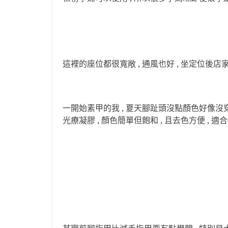
這裡的座位都很寬敞 , 通風也好 , 坐定位後
一開始素甲的我 , 夏天腳趾頭沒點顏色好像沒穿衣
光療凝膠 , 顏色簡單但飽和 , 且去色方便 , 