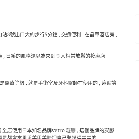
3號出口大約步行5分鐘 , 交通便利 , 在晶華酒店旁 ,
潢 , 日系的風格還以為來到令人相當放鬆的按摩店
是醫療等級 , 就是手術室及牙科醫師在使用的 , 這點讓
 全店使用日本知名品牌vetro 凝膠 , 這個品牌的凝膠
孕還是都會來風采美甲美睫把自己裝扮得美美的