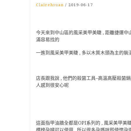
Clairehsuan
/
2019-06-17
今天來到中山區的風采美甲美睫 , 距離捷運中山站
滿容易找的
一進到風采美甲美睫 , 多以木質木頭為主的裝
店長跟我說 , 他們的殺菌工具–高溫高壓殺菌鍋
人感到很安心呢
這面指甲油牆全都是OPI系列的 , 風采美甲美睫
標榜孕婦可以使用 , 所以很多孕媽咪即使懷