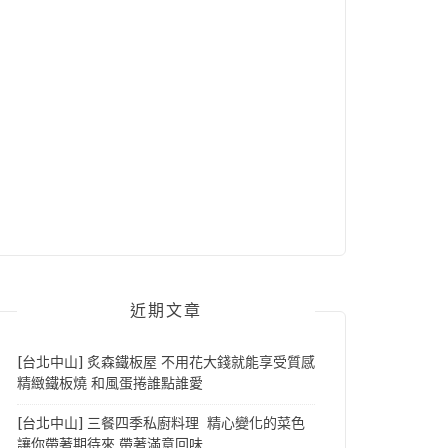
近期文章
[台北中山] 炙森鐵板屋 不用花大錢就能享受質感
精緻鐵板燒 和風蛋捲誰點誰愛
[台北中山] 三餐四季私廚料理 精心變化的菜色
讓你帶著期待來 帶著滿意回味