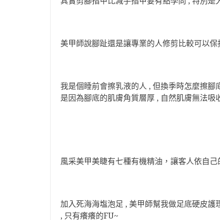
其實剪腳指甲比減手指甲要有點學問 , 特別是
美甲師說腳趾還是讓專業的人修剪比較可以保
我是個睡前會擦乳液的人 , 但換季時怎麼擦腳底
是因為腳底的肌膚角質層厚 , 自然肌膚無法吸
風采美甲美睫有七種有機精油，讓客人依自己
加入死海海塩泡足 , 美甲師幫我做足底硬皮護理
, 只有癢癢的FU~