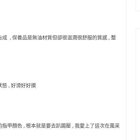
成 , 保養品是無油材質但卻很滋潤很舒服的質感 , 整
態 , 好滑好好摸
指甲顏色 , 根本就是要去趴踢壓 , 我愛上了這次在風采