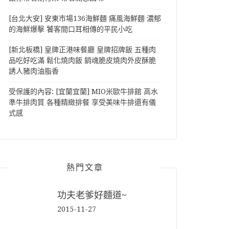
[台北大安] 安東市場136海鮮麵 痛風海鮮麵 濃郁
的海鮮爆擊 饕客間口耳相傳的平民小吃
[新北板橋] 皇牌正港味餐廳 皇牌招牌飯 五種肉
品吃好吃滿 鬆化燒肉飯 銷魂脆皮燒肉外皮酥脆
誘人豬肉油脂香
受保護的內容: [宜蘭宜蘭] MIO米歐牛排館 高水
準牛排肉質 各種精緻排餐 享受美味牛排還有儀
式感
熱門文章
功夫老爹好麵道~
2015-11-27