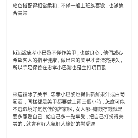
底色搭配得相當柔和 , 不僅一般上班族喜歡 , 也滿適
合貴婦
kiki說忠孝小巴黎不僅作美甲 , 也做良心 , 他們誠心
希望客人的指甲健康 , 做出來的美甲才會漂亮持久 ,
所以手足保養在忠孝小巴黎也是主打項目歐
來這裡除了美甲 , 忠孝小巴黎也提供新鮮果汁或白葡
萄酒 , 同樣都是美甲都要做上兩三個小時 , 怎麼可能
不選環境好氣氛佳的店家呢 , 女人哪~賺錢存錢就是
要多寵愛自己 , 給自己多一點享受 , 把自己打扮得美
美的 , 就會有好人氣好人緣好的戀愛運