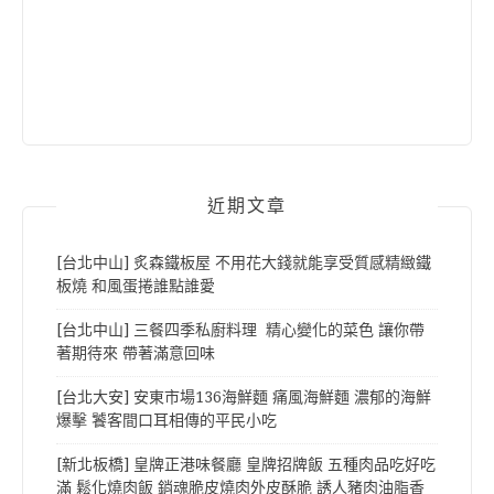
近期文章
[台北中山] 炙森鐵板屋 不用花大錢就能享受質感精緻鐵
板燒 和風蛋捲誰點誰愛
[台北中山] 三餐四季私廚料理 精心變化的菜色 讓你帶
著期待來 帶著滿意回味
[台北大安] 安東市場136海鮮麵 痛風海鮮麵 濃郁的海鮮
爆擊 饕客間口耳相傳的平民小吃
[新北板橋] 皇牌正港味餐廳 皇牌招牌飯 五種肉品吃好吃
滿 鬆化燒肉飯 銷魂脆皮燒肉外皮酥脆 誘人豬肉油脂香