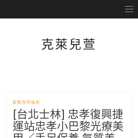
克萊兒萱
妝點你的指彩
[台北士林] 忠孝復興捷
運站忠孝小巴黎光療美