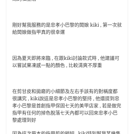
剛好幫我服務的是忠孝小巴黎的闆娘 kiki , 第一次就
給闆娘做指甲真的很幸運
因為夏天即將來臨 , 在跟kiki討論款式時 , 他建議可
以嘗試果凍感一點的顏色 , 比較清爽不厚重
在剪甘皮和拋磨的小細節及左右手該有的對稱度都
很講究 , kiki說這是忠孝小巴黎的堅持 , 他還提到忠
孝小巴黎是首創指甲保固七天的美甲店家 , 若是做完
指甲有任何的掉色脫落七天內都可以回來忠孝小巴
黎處理到好
因為這次原本的指甲剪的稍短 , kiki特別幫我某幾隻