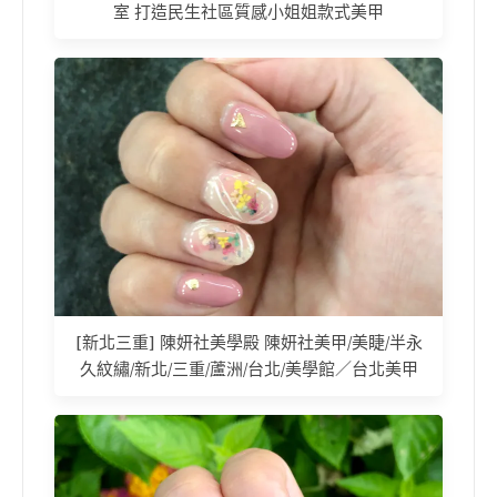
室 打造民生社區質感小姐姐款式美甲
[新北三重] 陳妍社美學殿 陳妍社美甲/美睫/半永
久紋繡/新北/三重/蘆洲/台北/美學館／台北美甲