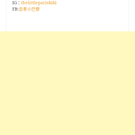
IG：
thelittlepariskiki
FB:
忠孝小巴黎