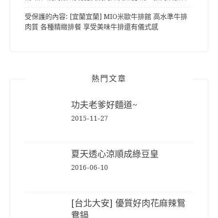
受保護的內容: [宜蘭宜蘭] MIO米歐牛排館 高水準牛排
肉質 各種精緻排餐 享受美味牛排還有儀式感
熱門文章
功夫老爹好麵道~
2015-11-27
夏天透心涼順成綠豆皇
2016-06-10
[台北大安] 優質好肉花麻辣鴛
鴦鍋