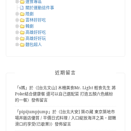
速食專區
關於運動這件事
陸劇
雲林好好吃
韓劇
高雄好好吃
高雄好好玩
麵包超人
近期留言
「
s媽
」於〈
[台北文山] 木柵美食Mr. Light 輕食先生 將
Poke結合健康餐 還可以自己選配菜 打造五顏六色繽紛
的一餐
〉發佈留言
「
pipijumpjump
」於〈
[台北大安] 築の藏 東京築地市
場丼飯店優質 / 平價日式料理 / 入口綻放海洋之美，甜嫩
滑口的享受(已歇業)
〉發佈留言