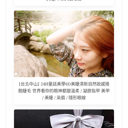
[台北中山] 24H童話美學6D美睫清新自然妝感捲
翹睫毛 世界看你的眼神都變溫柔 / 凝膠指甲 美甲
/ 美睫 / 染眉 / 隱形眼線