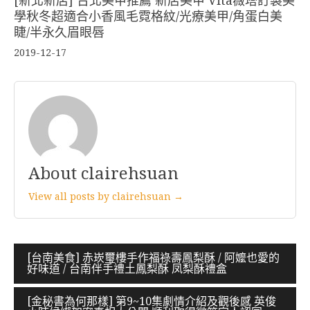
[新北新店] 台北美甲推薦 新店美甲 Vita薇塔訂製美
學秋冬超適合小香風毛霓格紋/光療美甲/角蛋白美
睫/半永久眉眼唇
2019-12-17
About clairehsuan
View all posts by clairehsuan →
文
[台南美食] 赤崁璽樓手作福祿壽鳳梨酥 / 阿嬤也愛的
好味道 / 台南伴手禮土鳳梨酥 凤梨酥禮盒
章
導
[金秘書為何那樣] 第9~10集劇情介紹及觀後感 英俊