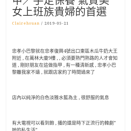
甲／手足保養 氣質美
女上班族貴婦的首選
Clairehsuan
/
2019-05-21
忠孝小巴黎就在忠孝復興4號出口東區木瓜牛奶大王
附近 , 在萬林大廈9樓 , , 必須要熟門熟路的人才會知
道 , 剛好朋友在這做指甲 , 有一種清新感 , 忠孝小巴
黎離我家不遠 , 就跟店家約了時間過來了
店內以純淨的白色淡雅水藍為主 , 很舒服的氣息
有大電視可以看到飽 , 播的還是時下正流行的韓劇”
她的私生活”