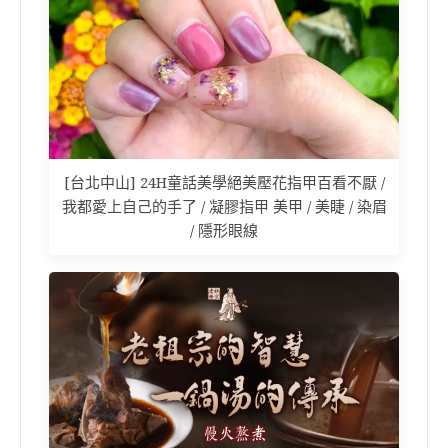
[台北中山] 24H童話美學絕美壓花指甲百看不厭 /
我都愛上自己的手了 / 凝膠指甲 美甲 / 美睫 / 染眉
/ 隱形眼線