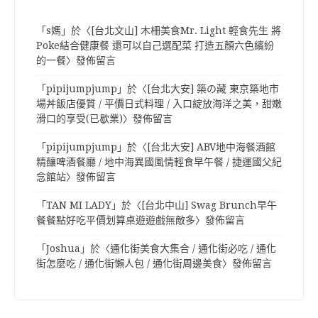
「
s媽
」於〈
[台北文山] 木柵美食Mr. Light 輕食先生 將
Poke結合健康餐 還可以自己選配菜 打造五顏六色繽紛
的一餐
〉發佈留言
「
pipijumpjump
」於〈
[台北大安] 築の藏 東京築地市
場丼飯店優質 / 平價日式料理 / 入口綻放海洋之美，甜嫩
滑口的享受(已歇業)
〉發佈留言
「
pipijumpjump
」於〈
[台北大安] ABV地中海餐酒館
精釀啤酒餐廳 / 地中海異國風情輕食早午餐 / 捷運國父紀
念館站
〉發佈留言
「
TAN MI LADY
」於〈
[台北中山] Swag Brunch早午
餐餐點好吃平價划算桌遊遊戲無敵多
〉發佈留言
「
Joshua
」於〈
通化街美食大集合 / 通化街必吃 / 通化
街怎麼吃 / 通化街懶人包 / 通化街周邊美食
〉發佈留言