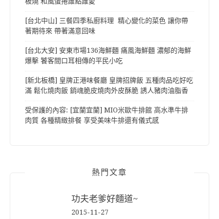
板燒 和風蛋捲誰點誰愛
[台北中山] 三餐四季私廚料理 精心變化的菜色 讓你帶
著期待來 帶著滿意回味
[台北大安] 安東市場136海鮮麵 痛風海鮮麵 濃郁的海鮮
爆擊 饕客間口耳相傳的平民小吃
[新北板橋] 皇牌正港味餐廳 皇牌招牌飯 五種肉品吃好吃
滿 鬆化燒肉飯 銷魂脆皮燒肉外皮酥脆 誘人豬肉油脂香
受保護的內容: [宜蘭宜蘭] MIO米歐牛排館 高水準牛排
肉質 各種精緻排餐 享受美味牛排還有儀式感
熱門文章
功夫老爹好麵道~
2015-11-27