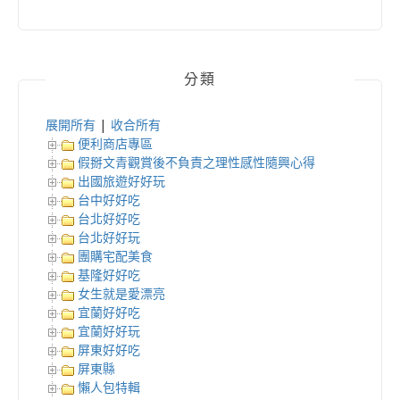
分類
展開所有
|
收合所有
便利商店專區
假掰文青觀賞後不負責之理性感性隨興心得
出國旅遊好好玩
台中好好吃
台北好好吃
台北好好玩
團購宅配美食
基隆好好吃
女生就是愛漂亮
宜蘭好好吃
宜蘭好好玩
屏東好好吃
屏東縣
懶人包特輯