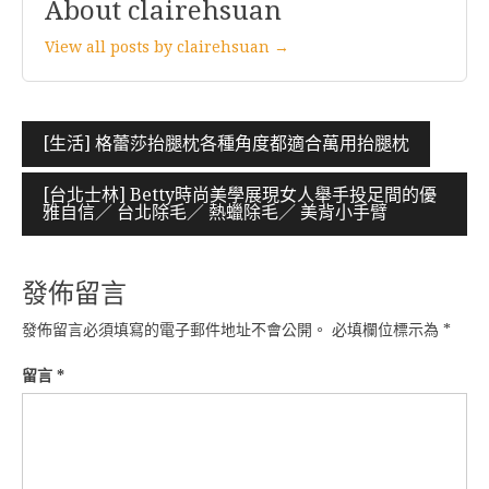
About clairehsuan
View all posts by clairehsuan →
文
[生活] 格蕾莎抬腿枕各種角度都適合萬用抬腿枕
章
[台北士林] Betty時尚美學展現女人舉手投足間的優
導
雅自信／ 台北除毛／ 熱蠟除毛／ 美背小手臂
覽
發佈留言
發佈留言必須填寫的電子郵件地址不會公開。
必填欄位標示為
*
留言
*