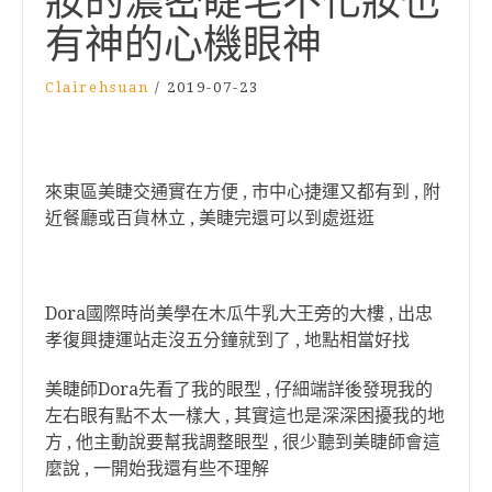
妝的濃密睫毛不化妝也
有神的心機眼神
Clairehsuan
/
2019-07-23
來東區美睫交通實在方便 , 市中心捷運又都有到 , 附
近餐廳或百貨林立 , 美睫完還可以到處逛逛
Dora國際時尚美學在木瓜牛乳大王旁的大樓 , 出忠
孝復興捷運站走沒五分鐘就到了 , 地點相當好找
美睫師Dora先看了我的眼型 , 仔細端詳後發現我的
左右眼有點不太一樣大 , 其實這也是深深困擾我的地
方 , 他主動說要幫我調整眼型 , 很少聽到美睫師會這
麼說 , 一開始我還有些不理解