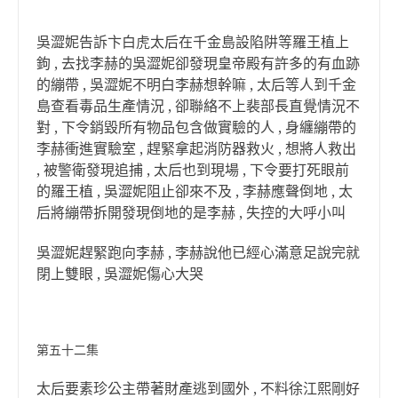
吳澀妮告訴卞白虎太后在千金島設陷阱等羅王植上
鉤 , 去找李赫的吳澀妮卻發現皇帝殿有許多的有血跡
的繃帶 , 吳澀妮不明白李赫想幹嘛 , 太后等人到千金
島查看毒品生產情況 , 卻聯絡不上裴部長直覺情況不
對 , 下令銷毀所有物品包含做實驗的人 , 身纏繃帶的
李赫衝進實驗室 , 趕緊拿起消防器救火 , 想將人救出
, 被警衛發現追捕 , 太后也到現場 , 下令要打死眼前
的羅王植 , 吳澀妮阻止卻來不及 , 李赫應聲倒地 , 太
后將繃帶拆開發現倒地的是李赫 , 失控的大呼小叫
吳澀妮趕緊跑向李赫 , 李赫說他已經心滿意足說完就
閉上雙眼 , 吳澀妮傷心大哭
第五十二集
太后要素珍公主帶著財產逃到國外 , 不料徐江熙剛好