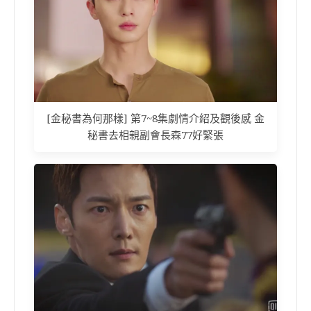
[金秘書為何那樣] 第7~8集劇情介紹及觀後感 金
秘書去相親副會長森77好緊張