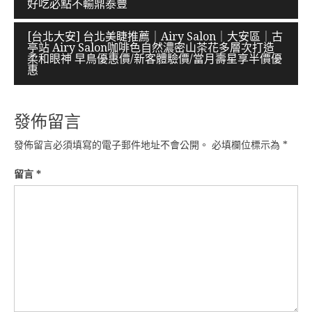
好吃必點不輸鼎泰豐
章
導
[台北大安] 台北美睫推薦｜Airy Salon｜大安區｜古
亭站 Airy Salon咖啡色自然濃密山茶花多層次打造
覽
柔和眼神 早鳥優惠價/新客體驗價/當月壽星享半價優
惠
發佈留言
發佈留言必須填寫的電子郵件地址不會公開。
必填欄位標示為
*
留言
*