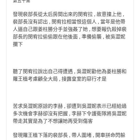
第五十集
發現裴部長從太后房間出來的閔宥拉 , 故意撞上他 ,
裴部長沒有認出 , 閔宥拉相當恨這個人 , 當年是他帶
人逼自己跟姜柱勝分手並強姦了她 , 想要報仇殺掉裴
部長的閔宥拉偷偷跟在他後面 , 準備偷襲 , 被吳澀妮
攔下
聽了閔宥拉說出自己得遭遇 , 吳澀妮勸他為姜柱勝和
羅王植考慮顧全大局 , 接露皇室的惡行才是
苦求吳澀妮原諒的李赫 , 卻遭到吳澀妮表示已經給過
多次機會李赫卻沒有把握 , 李赫下令護衛隊將吳澀妮
帶走其實是為了不想讓她再受到傷害
發現羅王植下落的裴部長 , 帶人圍堵 , 開車拼命閃躲