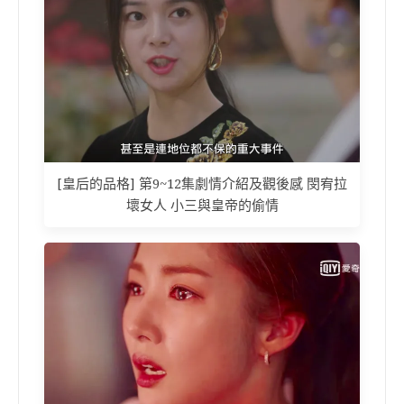
[皇后的品格] 第9~12集劇情介紹及觀後感 閔宥拉
壞女人 小三與皇帝的偷情