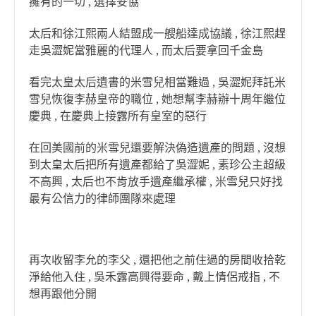
擁有的一切 , 選擇妥協
太后和徐江熙兩人結盟成一艘船達成協議 , 徐江熙趕
走吳澀妮當雅麗的代理人 , 而太后要拿回千金島
看完太皇太后遺書的米雪兒相當難過 , 吳澀妮拜託米
雪兒恢復李赫皇帝的職位 , 她想幫李赫辦十周年繼位
慶典 , 在慶典上接露所有皇室的惡行
在回美國前的米雪兒還要解決偽造遺產的問題 , 沒想
到太皇太后把所有遺產都給了吳澀妮 , 素珍公主超級
不高興 , 太后也不肯放手遺產繼承權 , 米雪兒只好找
最有公信力的律師團隊來處理
再次收留李允的李父 , 還把他之前住過的房間收拾乾
淨給他入住 , 吳禾露高興得要命 , 戴上情侶戒指 , 不
想再跟他分開