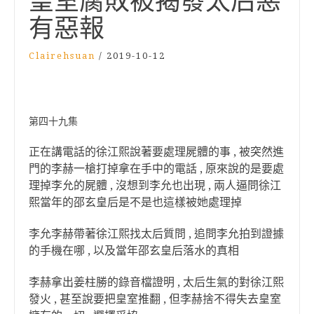
皇室腐敗被揭發太后惡
有惡報
Clairehsuan
/
2019-10-12
第四十九集
正在講電話的徐江熙說著要處理屍體的事 , 被突然進
門的李赫一槍打掉拿在手中的電話 , 原來說的是要處
理掉李允的屍體 , 沒想到李允也出現 , 兩人逼問徐江
熙當年的邵玄皇后是不是也這樣被她處理掉
李允李赫帶著徐江熙找太后質問 , 追問李允拍到證據
的手機在哪 , 以及當年邵玄皇后落水的真相
李赫拿出姜柱勝的錄音檔證明 , 太后生氣的對徐江熙
發火 , 甚至說要把皇室推翻 , 但李赫捨不得失去皇室