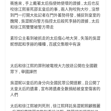
衝進來 , 手上戴著太后指使她使壞的證據 , 太后也反
咬徐江熙害死邵玄皇后的事 , 兩人狗咬狗大吵 , 沒想
到門一打開大批記者在門外蓄勢待發 , 捕捉到皇室的
醜聞 , 吳澀妮向警方指控太后殺死李赫的證據 , 太后
和徐江熙雙雙被警方帶走
素珍公主看到被抓走的太后傷心地大哭 , 失落的吳澀
妮想起和李赫的種種 , 百感交集眼中有淚
太后和徐江熙的罪刑被電視大力放送公開在全國觀
眾下 , 舉國譁然
吳澀妮以皇后的身分向全國民眾公開道歉 , 且公開了
太皇太后的遺書 , 宣布將遺產全數捐給被皇室傷害的
人們
太后和徐江熙被判死刑 , 徐江熙拜託吳澀妮照顧雅麗