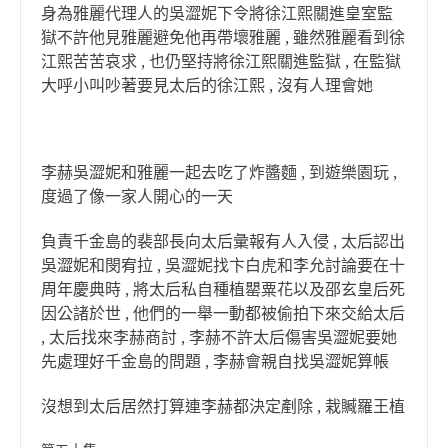
身為雅麗代理人的吳澀妮下令將徐江熙關進皇室監
獄不許他見雅麗避免他再帶壞雅麗 , 雖然雅麗看到徐
江熙苦苦哀求 , 也仍堅持將徐江熙關進監獄 , 在監獄
大呼小叫吵著要見太后的徐江熙 , 沒有人理會她
李赫吳澀妮和雅麗一起去吃了炸醬麵 , 到遊樂園玩 ,
度過了像一家人開心的一天
負責千金島的裴部長向太后彙報有人入侵 , 太后認出
吳澀妮和閔宥拉 , 吳澀妮找卞白虎和李允討論要在十
周年慶典時 , 將太后私自種植罌粟花以及邵玄皇后死
因公諸於世 , 他們的一舉一動都被偷拍下來交給太后
, 太后找來李赫商討 , 李赫不許太后傷害吳澀妮要她
先處理好千金島的問題 , 李赫會親自找吳澀妮算帳
沒想到太后居然打算連李赫都決定剷除 , 栽贓羅王植