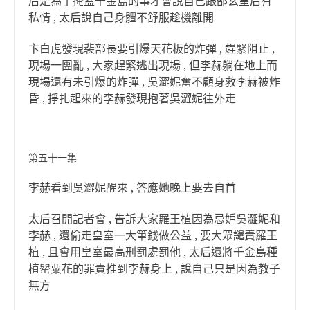
后是為了掩蓋千金島的事才會說自己跟邵玄皇后有
私情 , 太后說自己身體不舒服趁機離開
卞白虎發現裴部長要引爆天花板的炸彈 , 趕緊阻止 ,
現場一團亂 , 大家趕緊逃出現場 , 但李赫躺在地上而
現場還有未引爆的炸彈 , 吳澀妮奮不顧身救李赫被炸
昏 , 掙扎起來的李赫發現抱著吳澀妮往外走
第五十一集
李赫看到吳澀妮醒來 , 答應她晚上要去自首
太后召開記者會 , 告訴大家羅王植因為忌妒吳澀妮和
李赫 , 還偷走皇室一大筆錢做公益 , 要大眾譴責羅王
植 , 且會用皇室最高刑罰處罰他 , 太后還將千金島種
植罌粟花的罪責推到李赫身上 , 說自己只是因為教子
無方