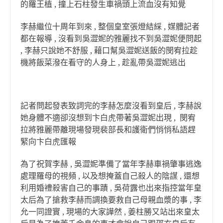
的羅王植 , 撞上石柱發生車禍頭上流血沒有知覺
李赫繼位十周年到來 , 整個皇室張燈結綵 , 媒體記者
都在報導 , 沒看到吳澀妮的雅麗找不到吳澀妮便問起
, 李赫只說她不舒服 , 藉口幫吳澀妮送飯的閔宥拉趁
機將飯菜潑在看守的人身上 , 趁亂帶吳澀妮逃出
記者問起發表致詞完的李赫怎麼沒看到皇后 , 李赫說
她身體不適卻沒想到卞白虎帶著吳澀妮出現 , 閔宥
拉將雅麗帶離現場發現裴部長和護衛們悄悄私語趕
緊向卞白虎匯報
為了祝賀李赫 , 吳澀妮準備了當年李赫車禍肇事逃逸
處理羅母的視頻 , 以及想掩蓋自己殺人的陰謀 , 還想
利用婚禮殺害自己的事蹟 , 吳荷露也出來指控當年皇
太后為了搶救李赫而調換要救自己母親血漿的事 , 李
允一同證實 , 現場的大家譁然 , 姜柱勝又站出來皇太