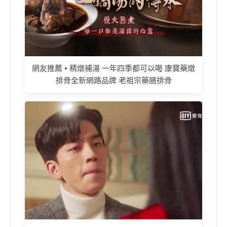
網友推薦 • 精燉補湯 一年四季都可以喝 康寶藥燉
排骨全新網路品牌 老祖宗藥膳排骨