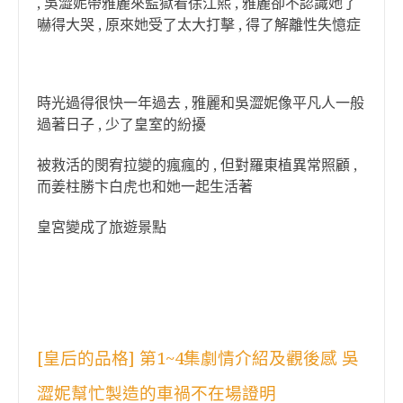
, 吳澀妮帶雅麗來監獄看徐江熙 , 雅麗卻不認識她了
嚇得大哭 , 原來她受了太大打擊 , 得了解離性失憶症
時光過得很快一年過去 , 雅麗和吳澀妮像平凡人一般
過著日子 , 少了皇室的紛擾
被救活的閔宥拉變的瘋瘋的 , 但對羅東植異常照顧 ,
而姜柱勝卞白虎也和她一起生活著
皇宮變成了旅遊景點
[皇后的品格] 第1~4集劇情介紹及觀後感 吳
澀妮幫忙製造的車禍不在場證明