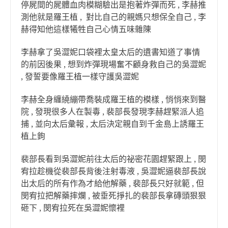
停屍間的屍體血肉模糊驗出是抱著炸彈而死 , 李赫推
測他就是羅王植 , 對比自己的親媽只想保全自己 , 李
赫得知他這樣犧牲自己心情五味雜陳
李赫拿了吳澀妮口袋裡太皇太后的遺書知道了事情
的前因後果 , 想到炸彈現場奮不顧身救自己的吳澀妮
, 發誓要像羅王植一樣守護吳澀妮
李赫全身纏繞繃帶喬裝成羅王植的模樣 , 悄悄來到醫
院 , 發現很多人在製毒 , 裴部長發現李赫趕緊派人追
捕 , 並向太后彙報 , 太后決定親自到千金島上誘羅王
植上鉤
裴部長看到吳澀妮前往太后的祕密花園趕緊跟上 , 閔
宥拉趁機從裴部長背後注射毒液 , 吳澀妮逼裴部長說
出太后的所有作為才給他解藥 , 裴部長只好就範 , 但
閔宥拉把解藥摔爛 , 被垂死掙扎的裴部長拿磚頭狠狠
砸下 , 閔宥拉死在吳澀妮懷裡