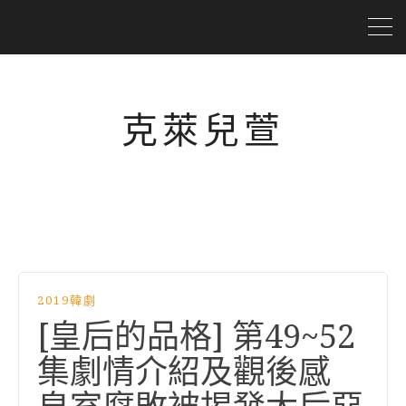
克萊兒萱
2019韓劇
[皇后的品格] 第49~52
集劇情介紹及觀後感