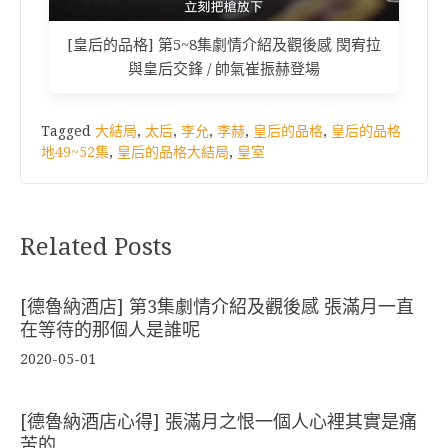
[皇后的品格] 第5~8集劇情介紹及觀後感 閔宥拉
與皇后交鋒 / 帥氣崔振赫登場
Tagged
大結局
,
太后
,
李允
,
李赫
,
皇后的品格
,
皇后的品格
地49~52集
,
皇后的品格大結局
,
皇室
Related Posts
[德魯納酒店] 第3集劇情介紹及觀後感 張滿月一直
在等待的那個人是誰呢
2020-05-01
[德魯納酒店心得] 張滿月之恨一個人心裡其實是痛
苦的