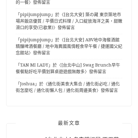
的一餐
〉發佈留言
「
pipijumpjump
」於〈
[台北大安] 築の藏 東京築地市
場丼飯店優質 / 平價日式料理 / 入口綻放海洋之美，甜嫩
滑口的享受(已歇業)
〉發佈留言
「
pipijumpjump
」於〈
[台北大安] ABV地中海餐酒館
精釀啤酒餐廳 / 地中海異國風情輕食早午餐 / 捷運國父紀
念館站
〉發佈留言
「
TAN MI LADY
」於〈
[台北中山] Swag Brunch早午
餐餐點好吃平價划算桌遊遊戲無敵多
〉發佈留言
「
Joshua
」於〈
通化街美食大集合 / 通化街必吃 / 通化
街怎麼吃 / 通化街懶人包 / 通化街周邊美食
〉發佈留言
最新文章