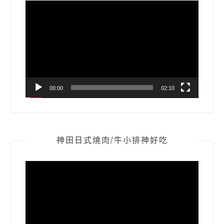
視
訊
播
放
器
00:00
02:10
神田日式燒肉/牛小排神好吃
視
訊
播
放
器