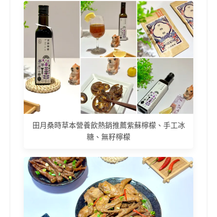
田月桑時草本營養飲熱銷推薦紫蘇檸檬、手工冰
糖、無籽檸檬