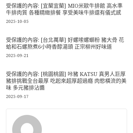
受保護的內容: [宜蘭宜蘭] MIO米歐牛排館 高水準
牛排肉質 各種精緻排餐 享受美味牛排還有儀式感
2025-10-05
受保護的內容: [台北萬華] 好螺嗦螺螄粉 豬大骨 花
蛤和石螺熬煮6小時香醇湯頭 正宗柳州好味道
2025-09-21
受保護的內容: [桃園桃園] 咔豬 KATSU 真男人巨厚
豬排挑戰全台最厚 吃起來超厚超過癮 肉慾橫流的美
味 多元豬排沾醬
2025-09-17