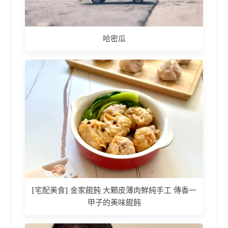
哈密瓜
[宅配美食] 金家餛飩 大顆皮薄肉鮮純手工 傳香一
甲子的美味餛飩