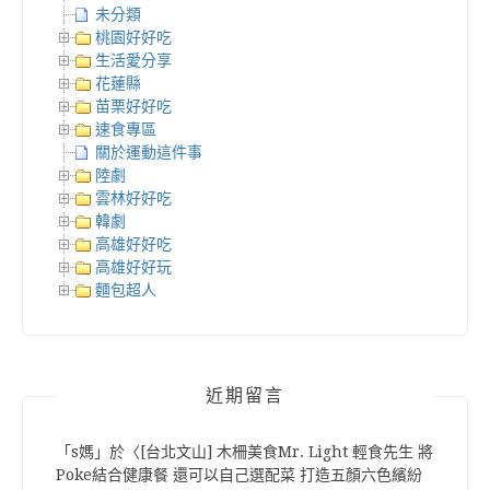
未分類
桃園好好吃
生活愛分享
花蓮縣
苗栗好好吃
速食專區
關於運動這件事
陸劇
雲林好好吃
韓劇
高雄好好吃
高雄好好玩
麵包超人
近期留言
「
s媽
」於〈
[台北文山] 木柵美食Mr. Light 輕食先生 將
Poke結合健康餐 還可以自己選配菜 打造五顏六色繽紛