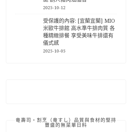
2025-10-12
受保護的內容: [宜蘭宜蘭] MIO
米歐牛排館 高水準牛排肉質 各
種精緻排餐 享受美味牛排還有
儀式感
2025-10-05
竜壽司‧割烹（竜すし）品質與食材的堅持
豐盛的無菜單日料