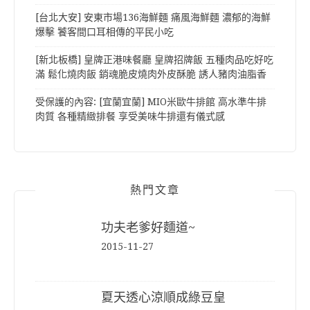
[台北大安] 安東市場136海鮮麵 痛風海鮮麵 濃郁的海鮮
爆擊 饕客間口耳相傳的平民小吃
[新北板橋] 皇牌正港味餐廳 皇牌招牌飯 五種肉品吃好吃
滿 鬆化燒肉飯 銷魂脆皮燒肉外皮酥脆 誘人豬肉油脂香
受保護的內容: [宜蘭宜蘭] MIO米歐牛排館 高水準牛排
肉質 各種精緻排餐 享受美味牛排還有儀式感
熱門文章
功夫老爹好麵道~
2015-11-27
夏天透心涼順成綠豆皇