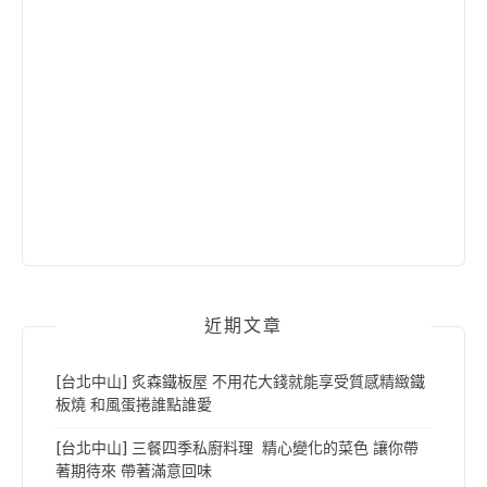
近期文章
[台北中山] 炙森鐵板屋 不用花大錢就能享受質感精緻鐵
板燒 和風蛋捲誰點誰愛
[台北中山] 三餐四季私廚料理 精心變化的菜色 讓你帶
著期待來 帶著滿意回味