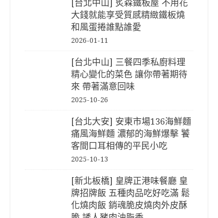
[台北中山] 炙森鐵板屋 不用花
大錢就能享受質感精緻鐵板燒
和風蛋捲誰點誰愛
2026-01-11
[台北中山] 三餐四季私廚料理
精心變化的菜色 讓你帶著期待
來 帶著滿意回味
2025-10-26
[台北大安] 安東市場136海鮮麵
痛風海鮮麵 濃郁的海鮮爆擊 饕
客間口耳相傳的平民小吃
2025-10-13
[新北板橋] 皇牌正港味餐廳 皇
牌招牌飯 五種肉品吃好吃滿 鬆
化燒肉飯 銷魂脆皮燒肉外皮酥
脆 誘人豬肉油脂香