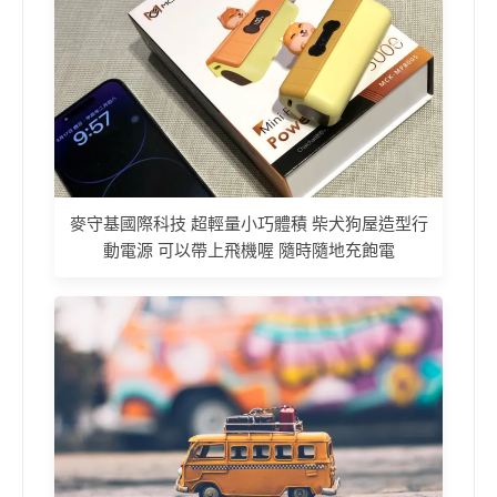
麥守基國際科技 超輕量小巧體積 柴犬狗屋造型行
動電源 可以帶上飛機喔 隨時隨地充飽電