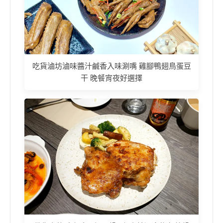
吃貨滷坊滷味醬汁鹹香入味涮嘴 雞腳鴨翅鳥蛋豆
干 晚餐宵夜好選擇