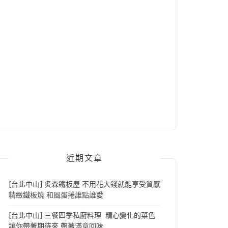
近期文章
[台北中山] 炙森鐵板屋 不用花大錢就能享受質感
精緻鐵板燒 和風蛋捲誰點誰愛
[台北中山] 三餐四季私廚料理 精心變化的菜色
讓你帶著期待來 帶著滿意回味