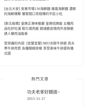
[台北大安] 安東市場136海鮮麵 痛風海鮮麵 濃郁
的海鮮爆擊 饕客間口耳相傳的平民小吃
[新北板橋] 皇牌正港味餐廳 皇牌招牌飯 五種肉
品吃好吃滿 鬆化燒肉飯 銷魂脆皮燒肉外皮酥脆
誘人豬肉油脂香
受保護的內容: [宜蘭宜蘭] MIO米歐牛排館 高水
準牛排肉質 各種精緻排餐 享受美味牛排還有儀
式感
熱門文章
功夫老爹好麵道~
2015-11-27