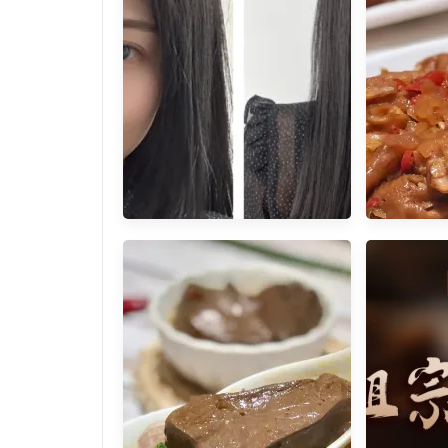
[文山區染髮推薦] 政大wor
[宅配美食
hair 店長巧手下髮色將膚色稱
鳳爪涮嘴
托出更白晰
油抄手夠