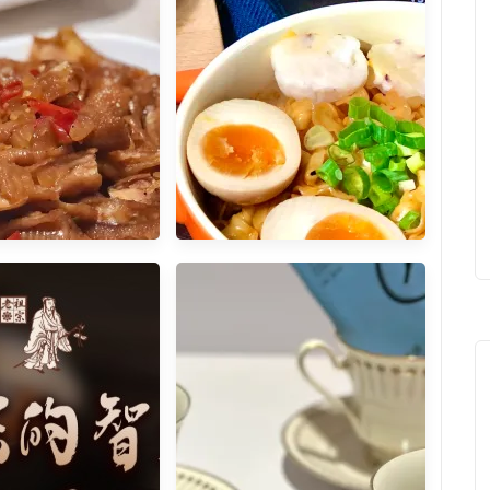
] 輕鬆大廚 蠔油煙燻
好市多好物推薦 蕭敬騰 老蕭拌
彈牙餐桌必備小菜 紅
麵(椒麻微辣)
味白油抄手香氣迷人