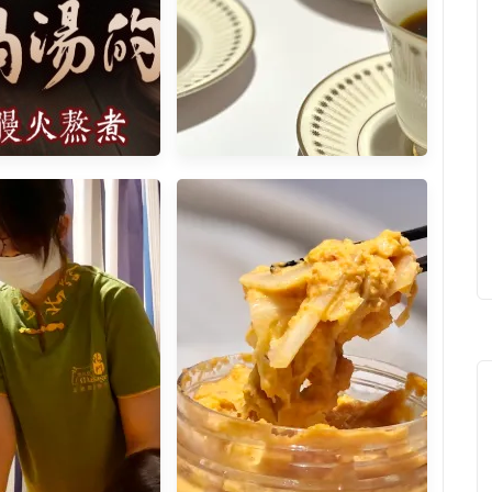
• 精燉補湯 一年四季
重啟咖啡是我上班最愛的杯續
 康寶藥燉排骨全新網
命咖啡 濾掛咖啡 口感圓潤滑順
 老祖宗藥膳排骨
不苦不澀 非常舒服