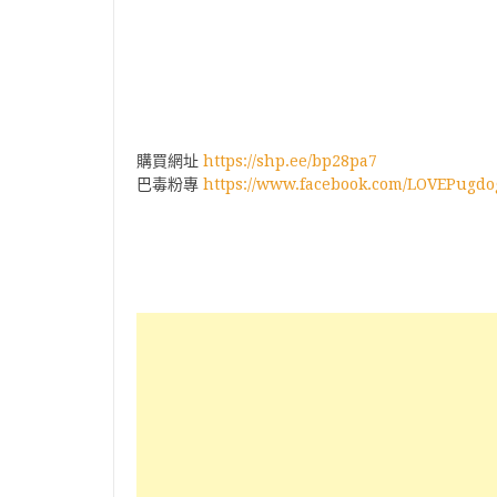
購買網址
https://shp.ee/bp28pa7
巴毒粉專
https://www.facebook.com/LOVEPugdo