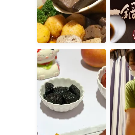
[宅配美食] 華府美食麻辣鴨血
網友推薦 
讓我一秒吃到果凍鴨血 韓式魚
都可以喝
板麻辣鍋 麻辣燙
路品牌