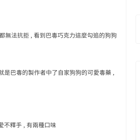
無法抗拒 , 看到巴毒巧克力這麼勾追的狗狗
 就是巴毒的製作者中了自家狗狗的可愛毒藥 ,
愛不釋手 ,
有兩種口味