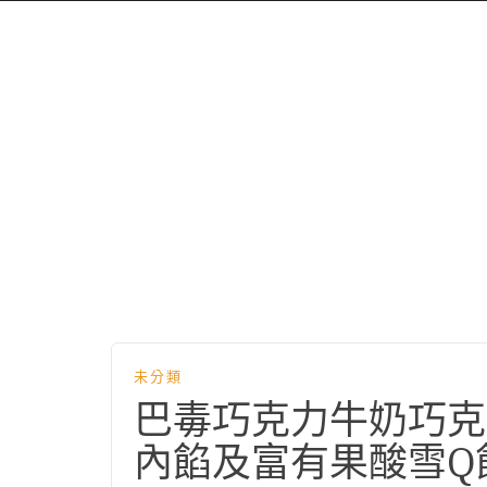
未分類
巴毒巧克力牛奶巧克
內餡及富有果酸雪Q