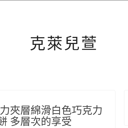
克萊兒萱
力夾層綿滑白色巧克力
餅 多層次的享受