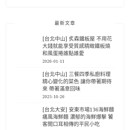
最新文章
[台北中山] 炙森鐵板屋 不用花
大錢就能享受質感精緻鐵板燒
和風蛋捲誰點誰愛
2026-01-11
[台北中山] 三餐四季私廚料理
精心變化的菜色 讓你帶著期待
來 帶著滿意回味
2025-10-26
[台北大安] 安東市場136海鮮麵
痛風海鮮麵 濃郁的海鮮爆擊 饕
客間口耳相傳的平民小吃