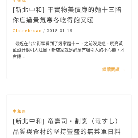
[新北中和] 平實物美價廉的麵十三陪
你度過景氣寒冬吃得飽又暖
Clairehsuan
/
2018-01-19
最近在台北街頭看到了幾家麵十三，之前沒見過，明亮黃
藍設計很引人注目，新店家就是必須有吸引人的小心機，才
會讓…
繼續閱讀
→
中和區
[新北中和] 竜壽司‧割烹（竜すし）
品質與食材的堅持豐盛的無菜單日料