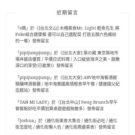
近期留言
「
s媽
」於〈
[台北文山] 木柵美食Mr. Light 輕食先生 將
Poke結合健康餐 還可以自己選配菜 打造五顏六色繽紛
的一餐
〉發佈留言
「
pipijumpjump
」於〈
[台北大安] 築の藏 東京築地市
場丼飯店優質 / 平價日式料理 / 入口綻放海洋之美，甜嫩
滑口的享受(已歇業)
〉發佈留言
「
pipijumpjump
」於〈
[台北大安] ABV地中海餐酒館
精釀啤酒餐廳 / 地中海異國風情輕食早午餐 / 捷運國父紀
念館站
〉發佈留言
「
TAN MI LADY
」於〈
[台北中山] Swag Brunch早午
餐餐點好吃平價划算桌遊遊戲無敵多
〉發佈留言
「
Joshua
」於〈
通化街美食大集合 / 通化街必吃 / 通化
街怎麼吃 / 通化街懶人包 / 通化街周邊美食
〉發佈留言