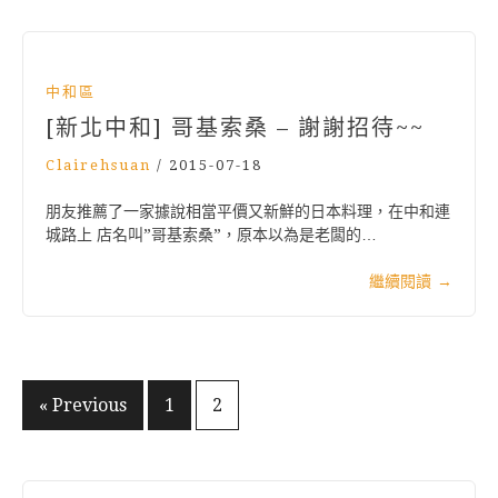
中和區
[新北中和] 哥基索桑 – 謝謝招待~~
Clairehsuan
/
2015-07-18
朋友推薦了一家據說相當平價又新鮮的日本料理，在中和連
城路上 店名叫”哥基索桑”，原本以為是老闆的…
繼續閱讀
→
文
« Previous
1
2
章
分