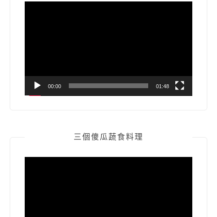
視
訊
播
放
器
00:00
01:48
三個傻瓜蔬食料理
視
訊
播
放
器