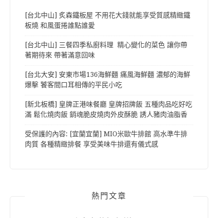
[台北中山] 炙森鐵板屋 不用花大錢就能享受質感精緻鐵
板燒 和風蛋捲誰點誰愛
[台北中山] 三餐四季私廚料理 精心變化的菜色 讓你帶
著期待來 帶著滿意回味
[台北大安] 安東市場136海鮮麵 痛風海鮮麵 濃郁的海鮮
爆擊 饕客間口耳相傳的平民小吃
[新北板橋] 皇牌正港味餐廳 皇牌招牌飯 五種肉品吃好吃
滿 鬆化燒肉飯 銷魂脆皮燒肉外皮酥脆 誘人豬肉油脂香
受保護的內容: [宜蘭宜蘭] MIO米歐牛排館 高水準牛排
肉質 各種精緻排餐 享受美味牛排還有儀式感
熱門文章