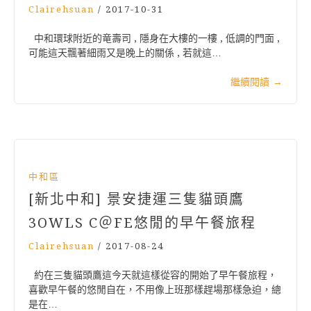
Clairehsuan
/
2017-10-31
中和環球附近的竜壽司 , 隱身在大樓的一樓 , 低調的門面 ,
可能這天飄著細雨又是晚上的關係 , 若就這…
繼續閱讀
→
中和區
[新北中和] 景安捷運三隻貓頭鷹
3OWLS C＠FE悠閒的早午餐旅程
Clairehsuan
/
2017-08-24
約在三隻貓頭鷹這今天就這樣從容的開始了早午餐旅程，
喜歡早午餐的悠閒自在，不用像上班那樣趕場那樣急迫，總
是在…