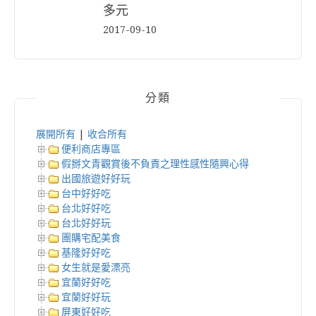
多元
2017-09-10
分類
展開所有
|
收合所有
便利商店專區
假掰文青觀賞後不負責之理性感性隨興心得
出國旅遊好好玩
台中好好吃
台北好好吃
台北好好玩
團購宅配美食
基隆好好吃
女生就是愛漂亮
宜蘭好好吃
宜蘭好好玩
屏東好好吃