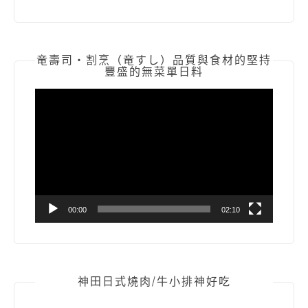
竜壽司‧割烹（竜すし）品質與食材的堅持
豐盛的無菜單日料
視
訊
播
放
器
00:00
02:10
神田日式燒肉/牛小排神好吃