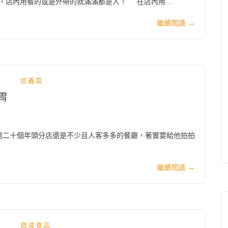
，店內用餐的或是外帶的就滿滿都是人！ 在店內用…
繼續閱讀
→
信義區
胃
過二十個年頭分店還是不少且人客多多的餐廳，著實要給他拍拍
繼續閱讀
→
微波食品