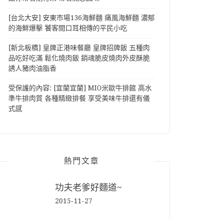
[台北大安] 安東市場136海鮮麵 痛風海鮮麵 濃郁
的海鮮爆擊 饕客間口耳相傳的平民小吃
[新北板橋] 皇牌正港味餐廳 皇牌招牌飯 五種肉
品吃好吃滿 鬆化燒肉飯 銷魂脆皮燒肉外皮酥脆
誘人豬肉油脂香
受保護的內容: [宜蘭宜蘭] MIO米歐牛排館 高水
準牛排肉質 各種精緻排餐 享受美味牛排還有儀
式感
熱門文章
功夫老爹好麵道~
2015-11-27