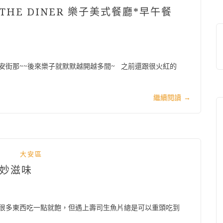
THE DINER 樂子美式餐廳*早午餐
安街那~~後來樂子就默默越開越多間~ 之前還跟很火紅的
繼續閱讀
→
大安區
美妙滋味
很多東西吃一點就飽，但遇上壽司生魚片總是可以重頭吃到