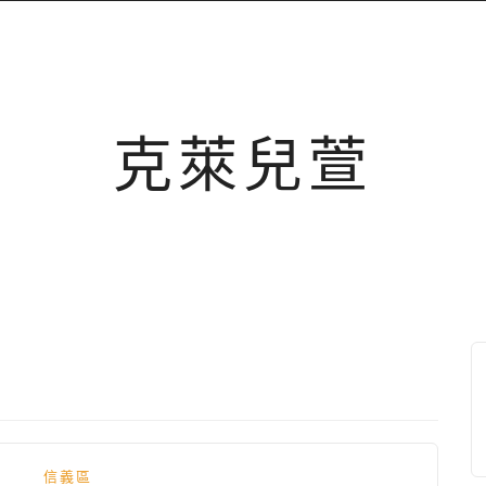
克萊兒萱
信義區