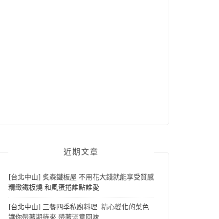
近期文章
[台北中山] 炙森鐵板屋 不用花大錢就能享受質感
精緻鐵板燒 和風蛋捲誰點誰愛
[台北中山] 三餐四季私廚料理 精心變化的菜色
讓你帶著期待來 帶著滿意回味