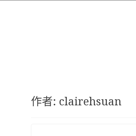
作者:
clairehsuan