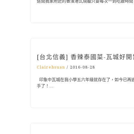
這間我家附近的香濱港式燒臘只要每次一到吃飯時間
[台北信義] 香辣泰國菜-瓦城好開
Clairehsuan
/
2016-08-28
印象中瓦城在我小學五六年級就存在了，如今已再
手了！…