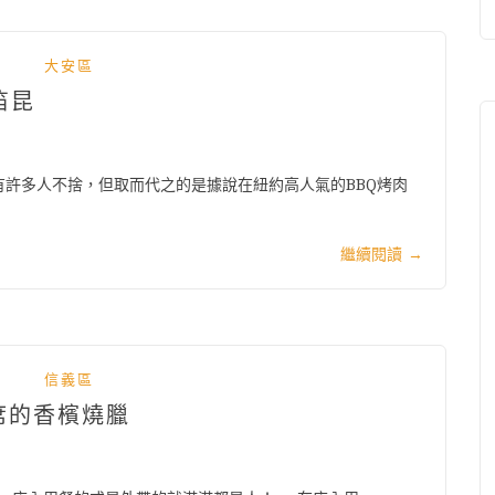
大安區
笛昆
許多人不捨，但取而代之的是據說在紐約高人氣的BBQ烤肉
繼續閱讀
→
信義區
席的香檳燒臘