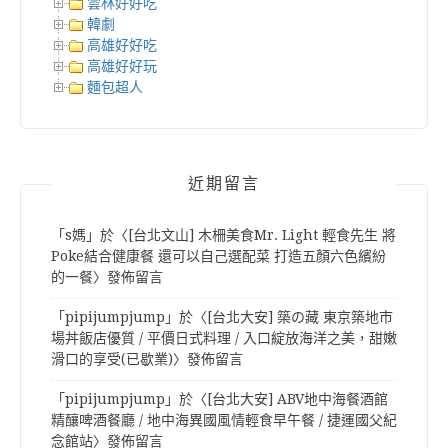
雲林好好吃
韓劇
高雄好好吃
高雄好好玩
麵包超人
近期留言
「
s媽
」於〈
[台北文山] 木柵美食Mr. Light 輕食先生 將
Poke結合健康餐 還可以自己選配菜 打造五顏六色繽紛
的一餐
〉發佈留言
「
pipijumpjump
」於〈
[台北大安] 築の藏 東京築地市
場丼飯店優質 / 平價日式料理 / 入口綻放海洋之美，甜嫩
滑口的享受(已歇業)
〉發佈留言
「
pipijumpjump
」於〈
[台北大安] ABV地中海餐酒館
精釀啤酒餐廳 / 地中海異國風情輕食早午餐 / 捷運國父紀
念館站
〉發佈留言