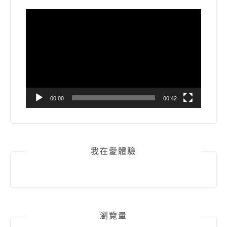
視
訊
播
放
器
00:00
00:42
我在愛體驗
瀏覽量