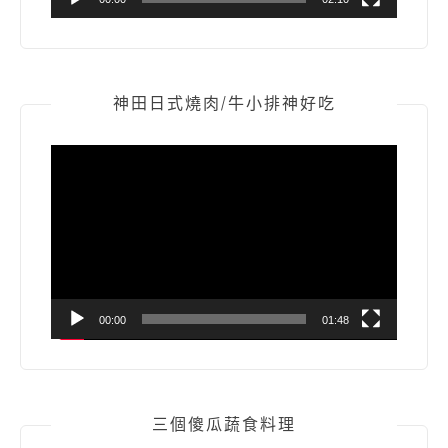
神田日式燒肉/牛小排神好吃
視
訊
播
放
器
00:00
01:48
三個傻瓜蔬食料理