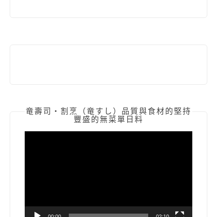
竜壽司‧割烹（竜すし）品質與食材的堅持
豐盛的無菜單日料
視
訊
播
放
器
00:00
02:10