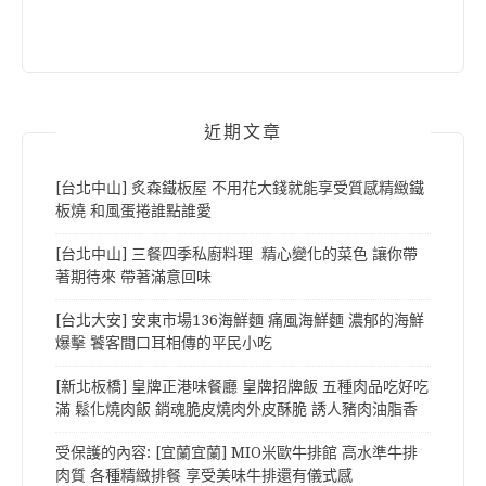
近期文章
[台北中山] 炙森鐵板屋 不用花大錢就能享受質感精緻鐵
板燒 和風蛋捲誰點誰愛
[台北中山] 三餐四季私廚料理 精心變化的菜色 讓你帶
著期待來 帶著滿意回味
[台北大安] 安東市場136海鮮麵 痛風海鮮麵 濃郁的海鮮
爆擊 饕客間口耳相傳的平民小吃
[新北板橋] 皇牌正港味餐廳 皇牌招牌飯 五種肉品吃好吃
滿 鬆化燒肉飯 銷魂脆皮燒肉外皮酥脆 誘人豬肉油脂香
受保護的內容: [宜蘭宜蘭] MIO米歐牛排館 高水準牛排
肉質 各種精緻排餐 享受美味牛排還有儀式感