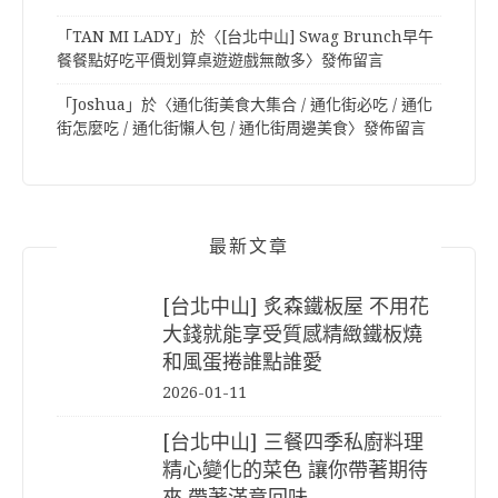
「
TAN MI LADY
」於〈
[台北中山] Swag Brunch早午
餐餐點好吃平價划算桌遊遊戲無敵多
〉發佈留言
「
Joshua
」於〈
通化街美食大集合 / 通化街必吃 / 通化
街怎麼吃 / 通化街懶人包 / 通化街周邊美食
〉發佈留言
最新文章
[台北中山] 炙森鐵板屋 不用花
大錢就能享受質感精緻鐵板燒
和風蛋捲誰點誰愛
2026-01-11
[台北中山] 三餐四季私廚料理
精心變化的菜色 讓你帶著期待
來 帶著滿意回味