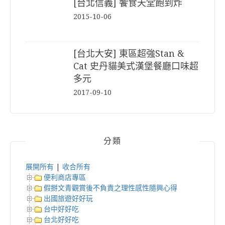
[台北信義] 饗食天堂飽到炸
2015-10-06
[台北大安] 東區超強Stan &
Cat 史丹貓美式漢堡餐廳口味超
多元
2017-09-10
分類
展開所有
|
收合所有
便利商店專區
假掰文青觀賞後不負責之理性感性隨興心得
出國旅遊好好玩
台中好好吃
台北好好吃