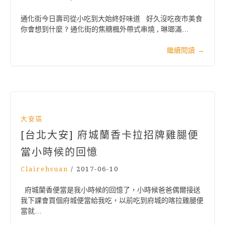
通化街今日壽司從小吃到大始終好味道 好久沒吃夜市美食
你會想到什麼 ? 通化街的焦糖楓外帶式串燒 , 琳瑯滿…
繼續閱讀
→
大安區
[台北大安] 府城蘭香卡拉招牌雞腿便
當小時候的回憶
Clairehsuan
/
2017-06-10
府城蘭香便當是我小時候的回憶了，小時候爸爸偶爾接送
我下課會買個府城便當給我吃，以前吃到府城的喀拉雞腿便
當就…