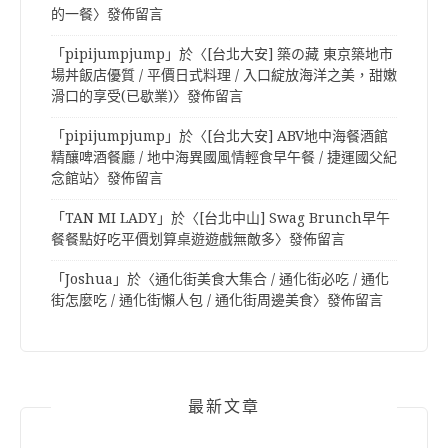
的一餐
〉發佈留言
「
pipijumpjump
」於〈
[台北大安] 築の藏 東京築地市
場丼飯店優質 / 平價日式料理 / 入口綻放海洋之美，甜嫩
滑口的享受(已歇業)
〉發佈留言
「
pipijumpjump
」於〈
[台北大安] ABV地中海餐酒館
精釀啤酒餐廳 / 地中海異國風情輕食早午餐 / 捷運國父紀
念館站
〉發佈留言
「
TAN MI LADY
」於〈
[台北中山] Swag Brunch早午
餐餐點好吃平價划算桌遊遊戲無敵多
〉發佈留言
「
Joshua
」於〈
通化街美食大集合 / 通化街必吃 / 通化
街怎麼吃 / 通化街懶人包 / 通化街周邊美食
〉發佈留言
最新文章