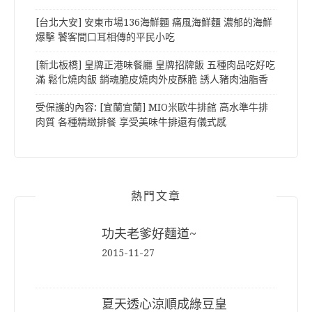
[台北大安] 安東市場136海鮮麵 痛風海鮮麵 濃郁的海鮮
爆擊 饕客間口耳相傳的平民小吃
[新北板橋] 皇牌正港味餐廳 皇牌招牌飯 五種肉品吃好吃
滿 鬆化燒肉飯 銷魂脆皮燒肉外皮酥脆 誘人豬肉油脂香
受保護的內容: [宜蘭宜蘭] MIO米歐牛排館 高水準牛排
肉質 各種精緻排餐 享受美味牛排還有儀式感
熱門文章
功夫老爹好麵道~
2015-11-27
夏天透心涼順成綠豆皇