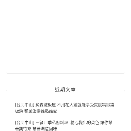
近期文章
[台北中山] 炙森鐵板屋 不用花大錢就能享受質感精緻鐵
板燒 和風蛋捲誰點誰愛
[台北中山] 三餐四季私廚料理 精心變化的菜色 讓你帶
著期待來 帶著滿意回味