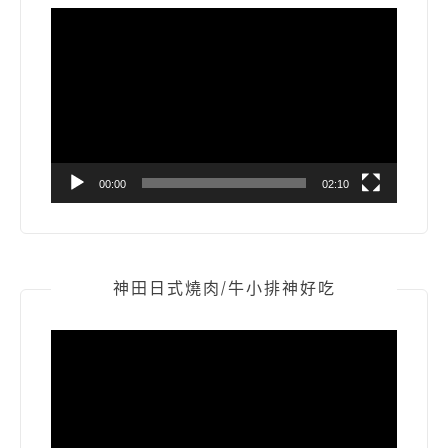
視
訊
播
放
器
00:00
02:10
神田日式燒肉/牛小排神好吃
視
訊
播
放
器