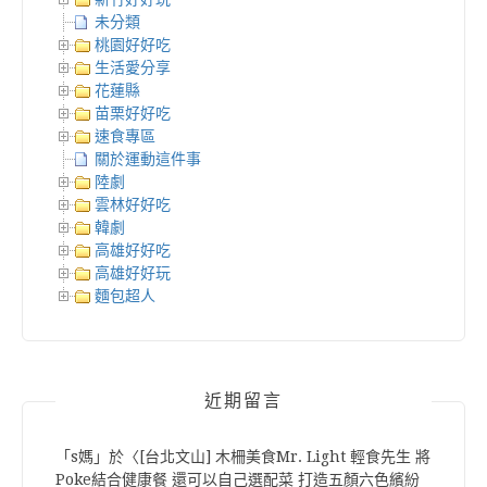
未分類
桃園好好吃
生活愛分享
花蓮縣
苗栗好好吃
速食專區
關於運動這件事
陸劇
雲林好好吃
韓劇
高雄好好吃
高雄好好玩
麵包超人
近期留言
「
s媽
」於〈
[台北文山] 木柵美食Mr. Light 輕食先生 將
Poke結合健康餐 還可以自己選配菜 打造五顏六色繽紛