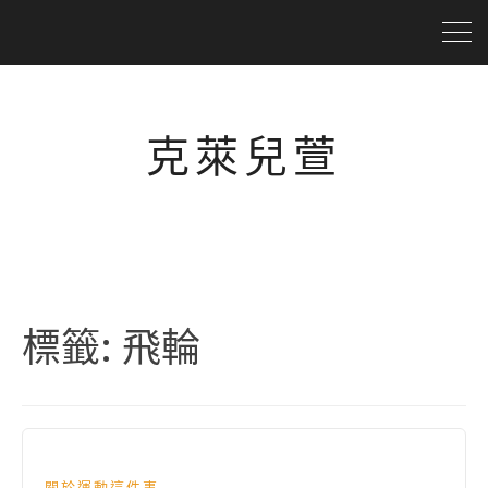
克萊兒萱
標籤:
飛輪
關於運動這件事