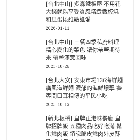
[台北中山] 炙森鐵板屋 不用花
大錢就能享受質感精緻鐵板燒
和風蛋捲誰點誰愛
2026-01-11
[台北中山] 三餐四季私廚料理
精心變化的菜色 讓你帶著期待
來 帶著滿意回味
2025-10-26
[台北大安] 安東市場136海鮮麵
痛風海鮮麵 濃郁的海鮮爆擊 饕
客間口耳相傳的平民小吃
2025-10-13
[新北板橋] 皇牌正港味餐廳 皇
牌招牌飯 五種肉品吃好吃滿 鬆
化燒肉飯 銷魂脆皮燒肉外皮酥