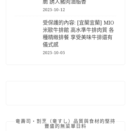
脆 誘人豬肉油脂香
2025-10-12
受保護的內容: [宜蘭宜蘭] MIO
米歐牛排館 高水準牛排肉質 各
種精緻排餐 享受美味牛排還有
儀式感
2025-10-05
竜壽司‧割烹（竜すし）品質與食材的堅持
豐盛的無菜單日料