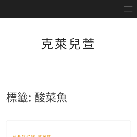
克萊兒萱
標籤:
酸菜魚
,
台北好好吃
萬華區