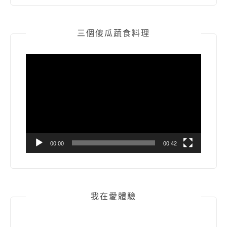
三個傻瓜蔬食料理
視
訊
播
放
器
00:00
00:42
我在愛體驗