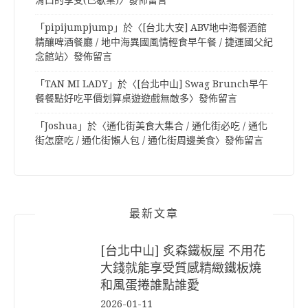
滑口的享受(已歇業)
〉發佈留言
「
pipijumpjump
」於〈
[台北大安] ABV地中海餐酒館
精釀啤酒餐廳 / 地中海異國風情輕食早午餐 / 捷運國父紀
念館站
〉發佈留言
「
TAN MI LADY
」於〈
[台北中山] Swag Brunch早午
餐餐點好吃平價划算桌遊遊戲無敵多
〉發佈留言
「
Joshua
」於〈
通化街美食大集合 / 通化街必吃 / 通化
街怎麼吃 / 通化街懶人包 / 通化街周邊美食
〉發佈留言
最新文章
[台北中山] 炙森鐵板屋 不用花
大錢就能享受質感精緻鐵板燒
和風蛋捲誰點誰愛
2026-01-11