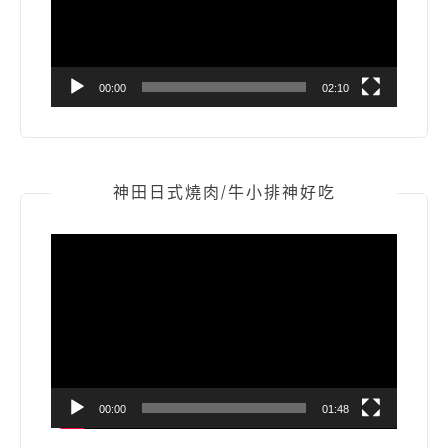
器
00:00
02:10
神田日式燒肉/牛小排神好吃
視
訊
播
放
器
00:00
01:48