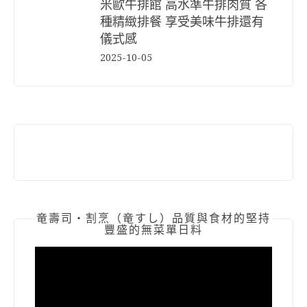
米歐牛排館 高水準牛排肉質 各
種精緻排餐 享受美味牛排還有
儀式感
2025-10-05
竜壽司‧割烹（竜すし）品質與食材的堅持
豐盛的無菜單日料
視
訊
播
放