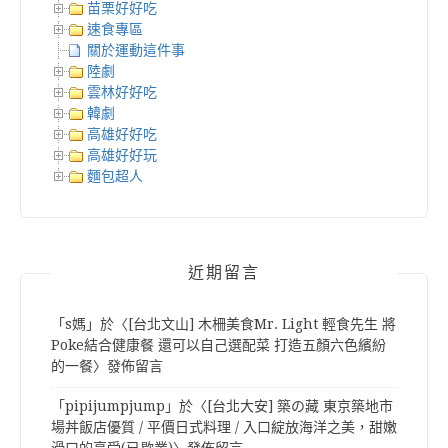
苗栗好好吃
速食專區
關於運動這件事
陸劇
雲林好好吃
韓劇
高雄好好吃
高雄好好玩
麵包超人
近期留言
「
s媽
」於〈
[台北文山] 木柵美食Mr. Light 輕食先生 將
Poke結合健康餐 還可以自己選配菜 打造五顏六色繽紛
的一餐
〉發佈留言
「
pipijumpjump
」於〈
[台北大安] 築の藏 東京築地市
場丼飯店優質 / 平價日式料理 / 入口綻放海洋之美，甜嫩