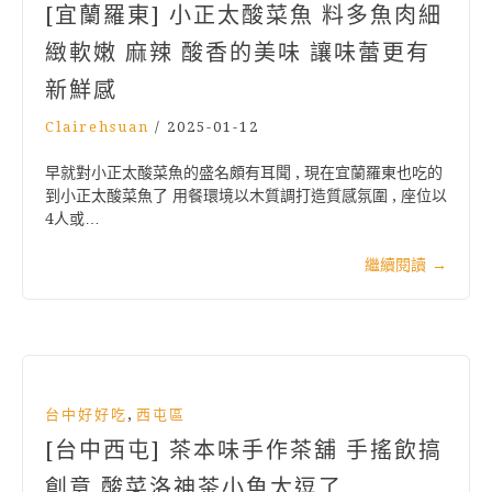
[宜蘭羅東] 小正太酸菜魚 料多魚肉細
緻軟嫩 麻辣 酸香的美味 讓味蕾更有
新鮮感
Clairehsuan
/
2025-01-12
早就對小正太酸菜魚的盛名頗有耳聞 , 現在宜蘭羅東也吃的
到小正太酸菜魚了 用餐環境以木質調打造質感氛圍 , 座位以
4人或…
繼續閱讀
→
,
台中好好吃
西屯區
[台中西屯] 茶本味手作茶舖 手搖飲搞
創意 酸菜洛神茶小魚太逗了