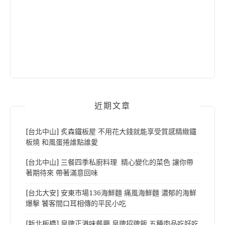
近期文章
[台北中山] 炙森鐵板屋 不用花大錢就能享受質感精緻鐵
板燒 和風蛋捲誰點誰愛
[台北中山] 三餐四季私廚料理 精心變化的菜色 讓你帶
著期待來 帶著滿意回味
[台北大安] 安東市場136海鮮麵 痛風海鮮麵 濃郁的海鮮
爆擊 饕客間口耳相傳的平民小吃
[新北板橋] 皇牌正港味餐廳 皇牌招牌飯 五種肉品吃好吃