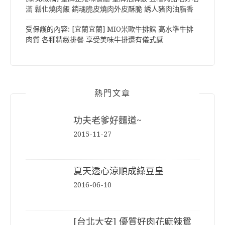
滿 鬆化燒肉飯 銷魂脆皮燒肉外皮酥脆 誘人豬肉油脂香
受保護的內容: [宜蘭宜蘭] MIO米歐牛排館 高水準牛排
肉質 各種精緻排餐 享受美味牛排還有儀式感
熱門文章
功夫老爹好麵道~
2015-11-27
夏天透心涼順成綠豆皇
2016-06-10
[台北大安] 優質好肉花麻辣鴛