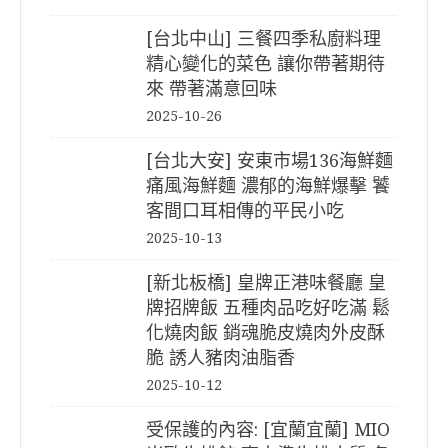
[台北中山] 三餐四季私廚料理
精心變化的菜色 讓你帶著期待
來 帶著滿意回味
2025-10-26
[台北大安] 安東市場136海鮮麵
痛風海鮮麵 濃郁的海鮮爆擊 饕
客間口耳相傳的平民小吃
2025-10-13
[新北板橋] 皇牌正港味餐廳 皇
牌招牌飯 五種肉品吃好吃滿 鬆
化燒肉飯 銷魂脆皮燒肉外皮酥
脆 誘人豬肉油脂香
2025-10-12
受保護的內容: [宜蘭宜蘭] MIO