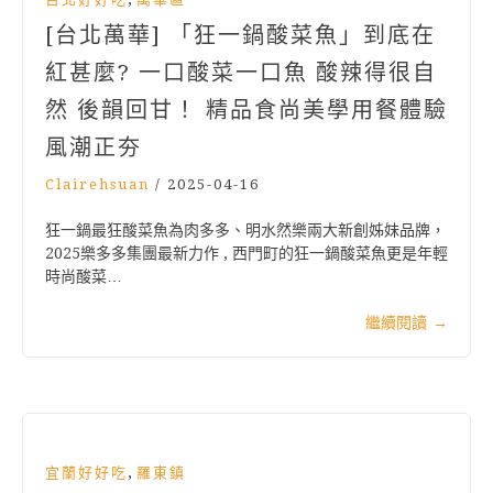
[台北萬華] 「狂一鍋酸菜魚」到底在
紅甚麼? 一口酸菜一口魚 酸辣得很自
然 後韻回甘！ 精品食尚美學用餐體驗
風潮正夯
Clairehsuan
/
2025-04-16
狂一鍋最狂酸菜魚為肉多多、明水然樂兩大新創姊妹品牌，
2025樂多多集團最新力作 , 西門町的狂一鍋酸菜魚更是年輕
時尚酸菜…
繼續閱讀
→
,
宜蘭好好吃
羅東鎮