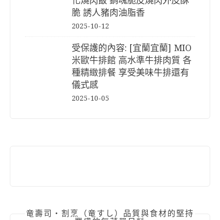
化燒肉飯 銷魂脆皮燒肉外皮酥
脆 誘人豬肉油脂香
2025-10-12
受保護的內容: [宜蘭宜蘭] MIO
米歐牛排館 高水準牛排肉質 各
種精緻排餐 享受美味牛排還有
儀式感
2025-10-05
竜壽司‧割烹（竜すし）品質與食材的堅持