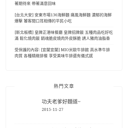
著期待來 帶著滿意回味
[台北大安] 安東市場136海鮮麵 痛風海鮮麵 濃郁的海鮮
爆擊 饕客間口耳相傳的平民小吃
[新北板橋] 皇牌正港味餐廳 皇牌招牌飯 五種肉品吃好吃
滿 鬆化燒肉飯 銷魂脆皮燒肉外皮酥脆 誘人豬肉油脂香
受保護的內容: [宜蘭宜蘭] MIO米歐牛排館 高水準牛排
肉質 各種精緻排餐 享受美味牛排還有儀式感
熱門文章
功夫老爹好麵道~
2015-11-27