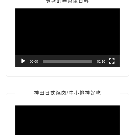
豐盛的無菜單日料
視
訊
播
放
器
00:00
02:10
神田日式燒肉/牛小排神好吃
視
訊
播
放
器