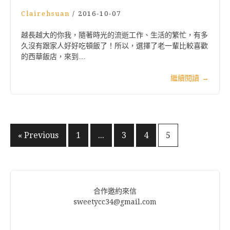
Clairehsuan
/
2016-10-07
越長越大的你我，隨著時光的流逝工作、生活的繁忙，有多
久沒有跟家人好好吃頓飯了！所以，選擇了老一輩比較喜歡
的西華飯店，來到…
繼續閱讀
→
文
« Previous
1
...
3
4
5
章
分
頁
合作邀約來信
sweetycc34@gmail.com