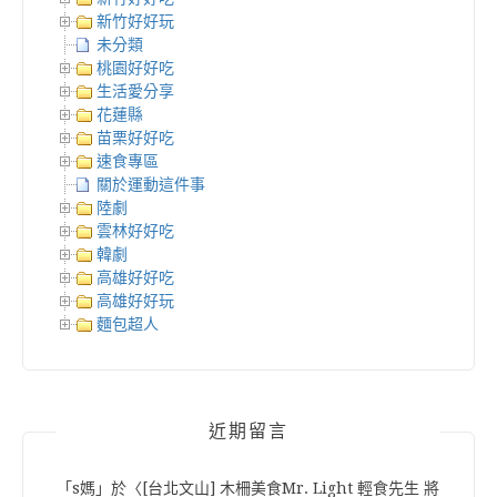
新竹好好玩
未分類
桃園好好吃
生活愛分享
花蓮縣
苗栗好好吃
速食專區
關於運動這件事
陸劇
雲林好好吃
韓劇
高雄好好吃
高雄好好玩
麵包超人
近期留言
「
s媽
」於〈
[台北文山] 木柵美食Mr. Light 輕食先生 將