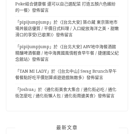
Poke結合健康餐 還可以自己選配菜 打造五顏六色繽紛
的一餐
〉發佈留言
「
pipijumpjump
」於〈
[台北大安] 築の藏 東京築地市
場丼飯店優質 / 平價日式料理 / 入口綻放海洋之美，甜嫩
滑口的享受(已歇業)
〉發佈留言
「
pipijumpjump
」於〈
[台北大安] ABV地中海餐酒館
精釀啤酒餐廳 / 地中海異國風情輕食早午餐 / 捷運國父紀
念館站
〉發佈留言
「
TAN MI LADY
」於〈
[台北中山] Swag Brunch早午
餐餐點好吃平價划算桌遊遊戲無敵多
〉發佈留言
「
Joshua
」於〈
通化街美食大集合 / 通化街必吃 / 通化
街怎麼吃 / 通化街懶人包 / 通化街周邊美食
〉發佈留言
最新文章