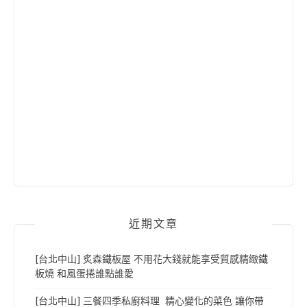
近期文章
[台北中山] 炙森鐵板屋 不用花大錢就能享受質感精緻鐵
板燒 和風蛋捲誰點誰愛
[台北中山] 三餐四季私廚料理 精心變化的菜色 讓你帶